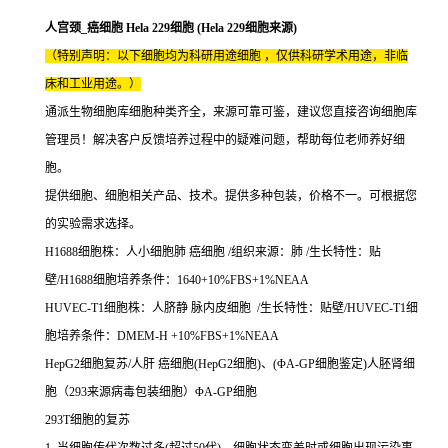
人宫颈_癌细胞 Hela 229细胞 (Hela 229细胞来源)
（特别声明：以下细胞均为科研用途细胞 ，仅供科研学术用途，非临
床和工业用途。）
通派生物细胞库细胞种类齐全，来源可靠可鉴，建议您直接咨询细胞库
管理员！解决客户反馈培养过程中的疑难问题，帮助每位老师养好细
胞。
提供细胞、细胞相关产品、技术。提供多种包装，价格不一。可根据您
的实验需求选择。
H1688细胞株：人小细胞肺 癌细胞 /组织来源：肺 /生长特性：贴
壁/H1688细胞培养条件：1640+10%FBS+1%NEAA
HUVEC-T1细胞株：人脐静 脉内皮细胞 /生长特性：贴壁/HUVEC-T1细
胞培养条件：DMEM-H +10%FBS+1%NEAA
HepG2细胞复苏/人肝 癌细胞(HepG2细胞)、(ΦA-GP细胞鉴定)人胚肾细
胞（293来源病毒包装细胞）ΦA-GP细胞
293T细胞的复苏