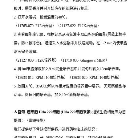
1. 当细胞传代次数过多(超过50代)，细胞状态变差时或细胞出现污染事
故时，需要丢弃并对开始冻存的细胞进行复苏。
2. 打开水浴锅，设置温度为40℃。
（11765-070 F12培养基）（21127-022 F12K培养基）
3. 查看细胞库记录，根据记录从液氮灌中取出冻存的细胞(需戴上棉手
套，防止被冻伤)，迅速丢入水浴锅中并快速晃动，在1~2 min内使细胞
溶液完全溶解。
（21127-030 F12K培养基）（11710-035 Glasgow's MEM）
4. 将1ml细胞溶液加入9 ml完全培养基中并混匀后转入10cm培养皿。
（12633-012 RPMI 1640培养基）（12633-020 RPMI 1640培养基）
5. 放回37℃、3%CO2和95%相对湿度的培养箱中培养。 天观察细胞存
活率。倒掉旧的培养基，加入10ml新鲜培养基。
人宫颈_癌细胞 Hela 229细胞 (Hela 229细胞来源)
通派生物细胞库为您
提供：（骨缺模型）
我们提供以下骨缺模型供客户进行药物临床前研究：