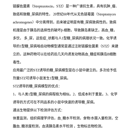
链脲佐菌素（Streptozotocin，STZ）是一种广谱抗生素，具有抗肿_瘤、
致癌和致糖_尿病的特性， 20世纪60年代从无色链霉菌（Streptomyces
achromogenes）中分离得到，后来被证明是有糖_尿病致病性的。致病
机理是由于胰岛的选择性的破坏β-细胞，导致胰岛素缺乏，高血_糖，
多饮， 多_尿，这些症_状都与人1型糖_尿病的病理状况一致。化学诱
导的1型糖_尿病啮齿动物模型通常是通过注射链脲佐菌素（STZ）来建
立的，这种药物可以在给药后几天内诱发动物高血_糖症和胰岛B细胞
毒性。
应用最广泛的STZ诱导的糖_尿病模型是在小鼠中建立的。多次给予低
剂量STZ可诱导小鼠发生1型糖_尿病。
STZ诱导的糖_尿病模型的优点：
1、与人类1型糖_尿病的病程极为相似。2、低成本利于重复。3、化学
诱导的方式可在不同品系的小鼠中快速的诱导糖_尿病。
通派生物提供以下检测评估方式：
体重监测，组织病理学评估，血_糖水平检测，食物/水摄入量检测，空
腹血_糖浓度检测，血清胰岛素水平检测 ，生物标志物检测。