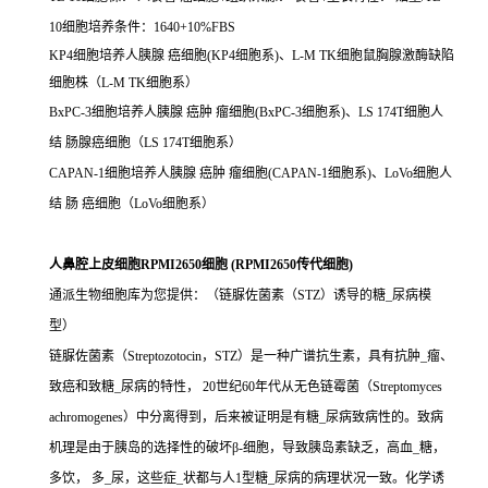
10细胞培养条件：1640+10%FBS
KP4细胞培养人胰腺 癌细胞(KP4细胞系)、L-M TK细胞鼠胸腺激酶缺陷
细胞株（L-M TK细胞系）
BxPC-3细胞培养人胰腺 癌肿 瘤细胞(BxPC-3细胞系)、LS 174T细胞人
结 肠腺癌细胞（LS 174T细胞系）
CAPAN-1细胞培养人胰腺 癌肿 瘤细胞(CAPAN-1细胞系)、LoVo细胞人
结 肠 癌细胞（LoVo细胞系）
人鼻腔上皮细胞RPMI2650细胞 (RPMI2650传代细胞)
通派生物细胞库为您提供：（链脲佐菌素（STZ）诱导的糖_尿病模
型）
链脲佐菌素（Streptozotocin，STZ）是一种广谱抗生素，具有抗肿_瘤、
致癌和致糖_尿病的特性， 20世纪60年代从无色链霉菌（Streptomyces
achromogenes）中分离得到，后来被证明是有糖_尿病致病性的。致病
机理是由于胰岛的选择性的破坏β-细胞，导致胰岛素缺乏，高血_糖，
多饮， 多_尿，这些症_状都与人1型糖_尿病的病理状况一致。化学诱