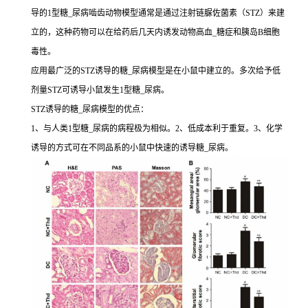
导的1型糖_尿病啮齿动物模型通常是通过注射链脲佐菌素（STZ）来建
立的，这种药物可以在给药后几天内诱发动物高血_糖症和胰岛B细胞
毒性。
应用最广泛的STZ诱导的糖_尿病模型是在小鼠中建立的。多次给予低
剂量STZ可诱导小鼠发生1型糖_尿病。
STZ诱导的糖_尿病模型的优点：
1、与人类1型糖_尿病的病程极为相似。2、低成本利于重复。3、化学
诱导的方式可在不同品系的小鼠中快速的诱导糖_尿病。