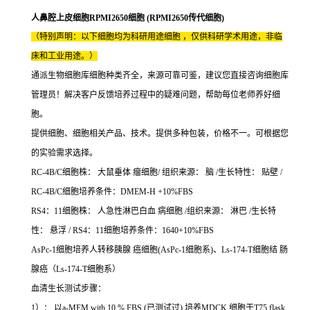
人鼻腔上皮细胞RPMI2650细胞 (RPMI2650传代细胞)
（特别声明：以下细胞均为科研用途细胞 ，仅供科研学术用途，非临
床和工业用途。）
通派生物细胞库细胞种类齐全，来源可靠可鉴，建议您直接咨询细胞库
管理员！解决客户反馈培养过程中的疑难问题，帮助每位老师养好细
胞。
提供细胞、细胞相关产品、技术。提供多种包装，价格不一。可根据您
的实验需求选择。
RC-4B/C细胞株： 大鼠垂体 瘤细胞/ 组织来源： 脑 /生长特性： 贴壁 /
RC-4B/C细胞培养条件：DMEM-H +10%FBS
RS4：11细胞株： 人急性淋巴白血 病细胞 /组织来源： 淋巴 /生长特
性： 悬浮 / RS4：11细胞培养条件：1640+10%FBS
AsPc-1细胞培养人转移胰腺 癌细胞(AsPc-1细胞系)、Ls-174-T细胞结 肠
腺癌（Ls-174-T细胞系）
血清生长测试步骤：
1）： 以a-MEM with 10 % FBS (已测试过) 培养MDCK 细胞于T75 flask