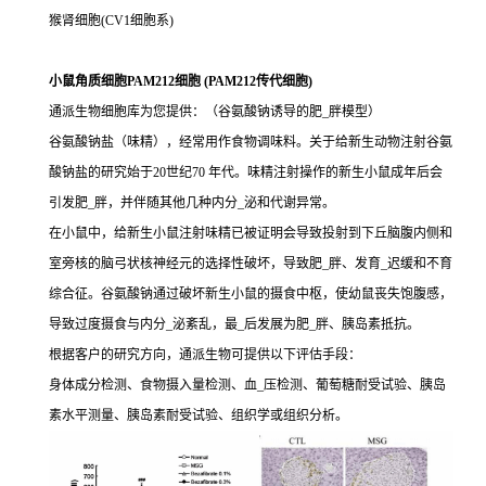
猴肾细胞(CV1细胞系)
小鼠角质细胞PAM212细胞 (PAM212传代细胞)
通派生物细胞库为您提供：（谷氨酸钠诱导的肥_胖模型）
谷氨酸钠盐（味精），经常用作食物调味料。关于给新生动物注射谷氨
酸钠盐的研究始于20世纪70 年代。味精注射操作的新生小鼠成年后会
引发肥_胖，并伴随其他几种内分_泌和代谢异常。
在小鼠中，给新生小鼠注射味精已被证明会导致投射到下丘脑腹内侧和
室旁核的脑弓状核神经元的选择性破坏，导致肥_胖、发育_迟缓和不育
综合征。谷氨酸钠通过破坏新生小鼠的摄食中枢，使幼鼠丧失饱腹感，
导致过度摄食与内分_泌紊乱，最_后发展为肥_胖、胰岛素抵抗。
根据客户的研究方向，通派生物可提供以下评估手段：
身体成分检测、食物摄入量检测、血_压检测、葡萄糖耐受试验、胰岛
素水平测量、胰岛素耐受试验、组织学或组织分析。