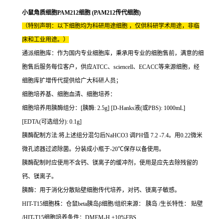
小鼠角质细胞PAM212细胞 (PAM212传代细胞)
（特别声明：以下细胞均为科研用途细胞 ，仅供科研学术用途，非临
床和工业用途。）
通派细胞库：作为国内专业细胞库，秉承用专业的细胞售前，满意的细
胞售后服务每位客户，供应ATCC、sciencell、ECACC等来源细胞，经
细胞库扩增传代提供给广大科研人员；
细胞培养基、细胞血清、细胞培养：
细胞培养用胰酶组分：[胰酶: 2.5g] [D-Hanks液(或PBS): 1000mL]
[EDTA(可选组分): 0.1g]
胰酶配制方法:将上述组分混匀后NaHCO3 调PH值 7.2 -7.4。用0.22微米
微孔滤器过滤除菌。分装成小瓶于-20℃保存以备使用。
胰酶配制时应使用不含钙、镁离子的缓冲剂，使用是应先去除残留的
钙、镁离子。
胰酶：用于消化分散贴壁细胞传代培养，对钙、镁离子敏感。
HIT-T15细胞株：仓鼠beta胰岛β细胞/组织来源： 胰岛 /生长特性： 贴壁
/HIT-T15细胞培养条件：DMEM-H +10%FBS