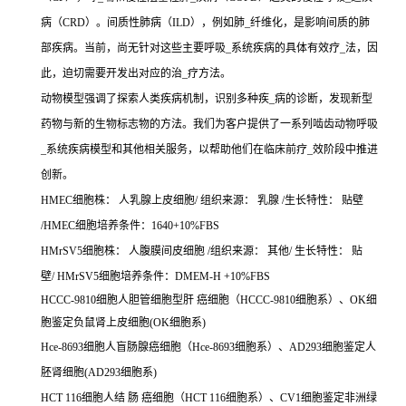
病（CRD）。间质性肺病（ILD），例如肺_纤维化，是影响间质的肺
部疾病。当前，尚无针对这些主要呼吸_系统疾病的具体有效疗_法，因
此，迫切需要开发出对应的治_疗方法。
动物模型强调了探索人类疾病机制，识别多种疾_病的诊断，发现新型
药物与新的生物标志物的方法。我们为客户提供了一系列啮齿动物呼吸
_系统疾病模型和其他相关服务，以帮助他们在临床前疗_效阶段中推进
创新。
HMEC细胞株： 人乳腺上皮细胞/ 组织来源： 乳腺 /生长特性： 贴壁
/HMEC细胞培养条件：1640+10%FBS
HMrSV5细胞株： 人腹膜间皮细胞 /组织来源： 其他/ 生长特性： 贴
壁/ HMrSV5细胞培养条件：DMEM-H +10%FBS
HCCC-9810细胞人胆管细胞型肝 癌细胞（HCCC-9810细胞系）、OK细
胞鉴定负鼠肾上皮细胞(OK细胞系)
Hce-8693细胞人盲肠腺癌细胞（Hce-8693细胞系）、AD293细胞鉴定人
胚肾细胞(AD293细胞系)
HCT 116细胞人结 肠 癌细胞（HCT 116细胞系）、CV1细胞鉴定非洲绿