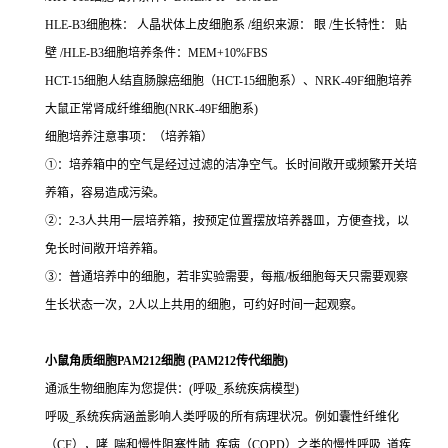
HLE-B3细胞株： 人晶状体上皮细胞系 /组织来源： 眼 /生长特性： 贴
壁 /HLE-B3细胞培养条件：MEM+10%FBS
HCT-15细胞人结直肠腺癌细胞（HCT-15细胞系）、NRK-49F细胞培养
大鼠正常肾成纤维细胞(NRK-49F细胞系)
细胞培养注意事项：（培养箱）
①：培养箱中的空气是经过过滤的洁净空气。长时间敞开或频繁开关培
养箱，容易造成污染。
②：2-3人共用一层培养箱，按预定位置摆放培养器皿，方便查找，以
免长时间敞开培养箱。
③：普通培养中的细胞，若非实验需要，每瓶/板细胞每天只需要观察
生长状态一次，2人以上共用的细胞，可约好时间一起观察。
小鼠角质细胞PAM212细胞 (PAM212传代细胞)
通派生物细胞库为您提供：(呼吸_系统疾病模型)
呼吸_系统疾病涵盖影响人类呼吸的所有病理状况。例如囊性纤维化
（CF），哮_喘和慢性阻塞性肺_疾病（COPD）之类的慢性呼吸_道疾