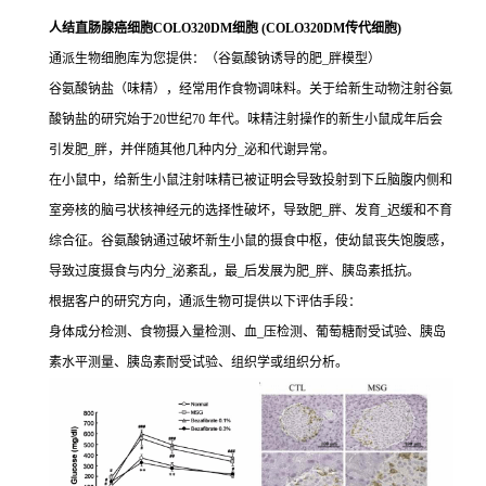
人结直肠腺癌细胞COLO320DM细胞 (COLO320DM传代细胞)
通派生物细胞库为您提供：（谷氨酸钠诱导的肥_胖模型）
谷氨酸钠盐（味精），经常用作食物调味料。关于给新生动物注射谷氨
酸钠盐的研究始于20世纪70 年代。味精注射操作的新生小鼠成年后会
引发肥_胖，并伴随其他几种内分_泌和代谢异常。
在小鼠中，给新生小鼠注射味精已被证明会导致投射到下丘脑腹内侧和
室旁核的脑弓状核神经元的选择性破坏，导致肥_胖、发育_迟缓和不育
综合征。谷氨酸钠通过破坏新生小鼠的摄食中枢，使幼鼠丧失饱腹感，
导致过度摄食与内分_泌紊乱，最_后发展为肥_胖、胰岛素抵抗。
根据客户的研究方向，通派生物可提供以下评估手段：
身体成分检测、食物摄入量检测、血_压检测、葡萄糖耐受试验、胰岛
素水平测量、胰岛素耐受试验、组织学或组织分析。