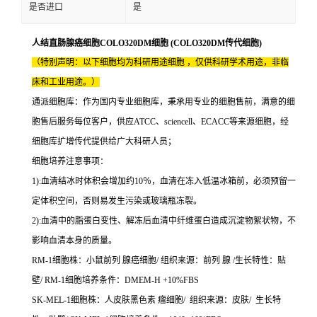
是否进口
是
人结直肠腺癌细胞COLO320DM细胞 (COLO320DM传代细胞)
（特别声明：以下细胞均为科研用途细胞 ，仅供科研学术用途，非临
床和工业用途。）
通派细胞库：作为国内专业细胞库，秉承用专业的细胞售前，满意的细
胞售后服务每位客户，供应ATCC、sciencell、ECACC等来源细胞，经
细胞库扩增传代提供给广大科研人员；
细胞培养注意事项：
1):血清结冰时体积会增加约10％，血清在冻入低温冰箱前，必须预留一
定体积空间，否则易发生污染或玻璃瓶冻裂。
2):血清中的脂蛋白变性、解冻后血清中纤维蛋白造成沉淀物絮状物，不
影响血清本身的质量。
RM-1细胞株：小鼠前列 腺癌细胞/ 组织来源：前列 腺 /生长特性：贴
壁/ RM-1细胞培养条件：DMEM-H +10%FBS
SK-MEL-1细胞株：人皮肤黑色素 瘤细胞/ 组织来源：皮肤/ 生长特