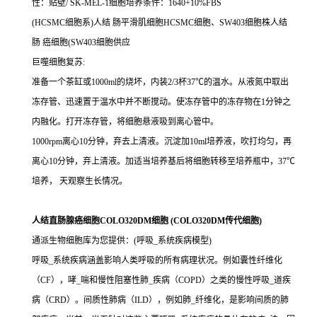
性：贴壁/ SK-MEL-1细胞培养条件：1640+10%FBS
(HCSMC细胞系)人结 肠平滑肌细胞HCSMC细胞、SW403细胞株人结
肠 癌细胞(SW403细胞供应
巨噬细胞复苏:
准备一个茶缸或1000ml的烧坏，内装2/3杯37℃的温水。从液氮中取出
冻存管、迅速置于温水中并不断搅动。使冻存管中的冻存物在1分钟之
内融化。打开冻存管，将细胞悬液吸到离心管中。
1000rpm离心10分钟，弃去上清液。沉淀加10ml培养液，吹打均匀，再
离心10分钟，弃上清液。加适当培养基后将细胞转移至培养瓶中，37℃
培养， 天观察生长情况。
人结直肠腺癌细胞COLO320DM细胞 (COLO320DM传代细胞)
通派生物细胞库为您提供：(呼吸_系统疾病模型)
呼吸_系统疾病涵盖影响人类呼吸的所有病理状况。例如囊性纤维化
（CF），哮_喘和慢性阻塞性肺_疾病（COPD）之类的慢性呼吸_道疾
病（CRD）。间质性肺病（ILD），例如肺_纤维化，是影响间质的肺