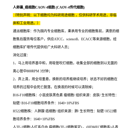
人卵巢_癌细胞CAOV-4细胞 (CAOV-4传代细胞)
（特别声明：以下细胞均为科研用途细胞 ，仅供科研学术用途，非临
床和工业用途。）
通派细胞库：作为国内专业细胞库，秉承用专业的细胞售前，满意的细
胞售后服务每位客户，供应ATCC、sciencell、ECACC等来源细胞，经
细胞库扩增传代提供给广大科研人员；
消化过度：
1、马上用培养基中和，用吸管吹打细胞，收集全部的细胞到以无菌的
离心管中800RPM 3分钟；
2、弃上清，用全培重悬，换新的培养瓶继续培养；状态不好的细胞在
培养的过程中会死亡脱落，在换液的时候可以清除掉；
B16-F10细胞株：小鼠皮肤黑色素 瘤细胞/ 组织来源：皮肤/ 生长特性：
贴壁/ B16-F10细胞培养条件：1640+10%FBS
H522细胞株：人肺腺 癌细胞/ 组织来源：肺/ 生长特性：贴壁/ H522细
胞培养条件：1640+10%FBS
人TF-1细胞\人红系白血 病细胞(TF-1细胞鉴定) 、(HDMEC细胞系)人表