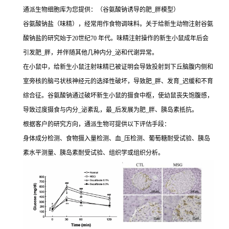
通派生物细胞库为您提供：（谷氨酸钠诱导的肥_胖模型）
谷氨酸钠盐（味精），经常用作食物调味料。关于给新生动物注射谷氨
酸钠盐的研究始于20世纪70 年代。味精注射操作的新生小鼠成年后会
引发肥_胖，并伴随其他几种内分_泌和代谢异常。
在小鼠中，给新生小鼠注射味精已被证明会导致投射到下丘脑腹内侧和
室旁核的脑弓状核神经元的选择性破坏，导致肥_胖、发育_迟缓和不育
综合征。谷氨酸钠通过破坏新生小鼠的摄食中枢，使幼鼠丧失饱腹感，
导致过度摄食与内分_泌紊乱，最_后发展为肥_胖、胰岛素抵抗。
根据客户的研究方向，通派生物可提供以下评估手段：
身体成分检测、食物摄入量检测、血_压检测、葡萄糖耐受试验、胰岛
素水平测量、胰岛素耐受试验、组织学或组织分析。