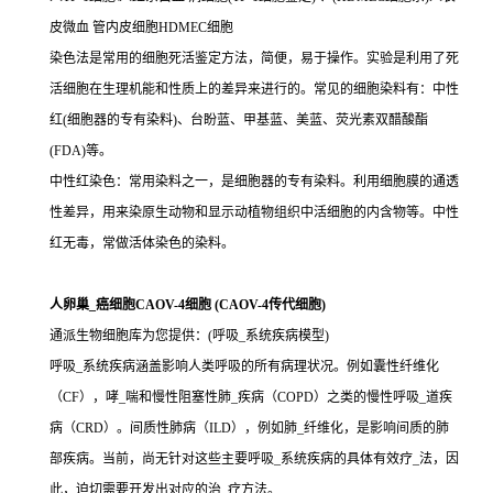
皮微血 管内皮细胞HDMEC细胞
染色法是常用的细胞死活鉴定方法，简便，易于操作。实验是利用了死
活细胞在生理机能和性质上的差异来进行的。常见的细胞染料有：中性
红(细胞器的专有染料)、台盼蓝、甲基蓝、美蓝、荧光素双醋酸酯
(FDA)等。
中性红染色：常用染料之一，是细胞器的专有染料。利用细胞膜的通透
性差异，用来染原生动物和显示动植物组织中活细胞的内含物等。中性
红无毒，常做活体染色的染料。
人卵巢_癌细胞CAOV-4细胞 (CAOV-4传代细胞)
通派生物细胞库为您提供：(呼吸_系统疾病模型)
呼吸_系统疾病涵盖影响人类呼吸的所有病理状况。例如囊性纤维化
（CF），哮_喘和慢性阻塞性肺_疾病（COPD）之类的慢性呼吸_道疾
病（CRD）。间质性肺病（ILD），例如肺_纤维化，是影响间质的肺
部疾病。当前，尚无针对这些主要呼吸_系统疾病的具体有效疗_法，因
此，迫切需要开发出对应的治_疗方法。