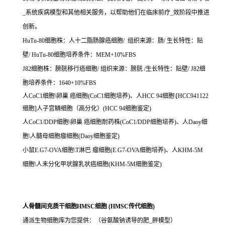
_系统疾病模型和其他相关服务，以帮助他们在临床前疗_效阶段中推进
创新。
HuTu-80细胞株：人十二脂肠腺癌细胞/ 组织来源：肠/ 生长特性：贴
壁/ HuTu-80细胞培养条件：MEM+10%FBS
J82细胞株：膀胱移行癌细胞/ 组织来源：膀胱 /生长特性：贴壁/ J82细
胞培养条件：1640+10%FBS
人CoC1细胞\卵巢 癌细胞(CoC1细胞培养)、人HCC 94细胞\[HCC941122
细胞]人子宫鳞细胞（高分化）(HCC 94细胞鉴定)
人CoC1/DDP细胞\卵巢 癌细胞耐药株(CoC1/DDP细胞培养)、人Daoy细
胞\人髓母细胞瘤细胞(Daoy细胞鉴定)
小鼠E.G7-OVA细胞\T淋巴 瘤细胞(E.G7-OVA细胞培养)、人KHM-5M
细胞\人未分化甲状腺乳状癌细胞(KHM-5M细胞鉴定)
人骨髓间充质干细胞HMSC细胞 (HMSC传代细胞)
通派生物细胞库为您提供：（谷氨酸钠诱导的肥_胖模型）