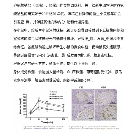
谷氨酸钠盐（味精），经常用作食物调味料。关于给新生动物注射谷氨
酸钠盐的研究始于20世纪70 年代。味精注射操作的新生小鼠成年后会
引发肥_胖，并伴随其他几种内分_泌和代谢异常。
在小鼠中，给新生小鼠注射味精已被证明会导致投射到下丘脑腹内侧和
室旁核的脑弓状核神经元的选择性破坏，导致肥_胖、发育_迟缓和不育
综合征。谷氨酸钠通过破坏新生小鼠的摄食中枢，使幼鼠丧失饱腹感，
导致过度摄食与内分_泌紊乱，最_后发展为肥_胖、胰岛素抵抗。
根据客户的研究方向，通派生物可提供以下评估手段：
身体成分检测、食物摄入量检测、血_压检测、葡萄糖耐受试验、胰岛
素水平测量、胰岛素耐受试验、组织学或组织分析。