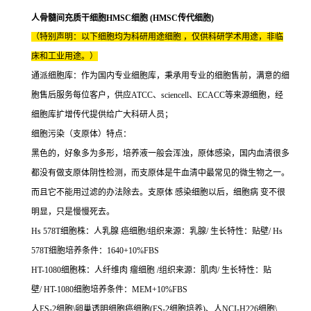
人骨髓间充质干细胞HMSC细胞 (HMSC传代细胞)
（特别声明：以下细胞均为科研用途细胞 ，仅供科研学术用途，非临
床和工业用途。）
通派细胞库：作为国内专业细胞库，秉承用专业的细胞售前，满意的细
胞售后服务每位客户，供应ATCC、sciencell、ECACC等来源细胞，经
细胞库扩增传代提供给广大科研人员；
细胞污染（支原体）特点：
黑色的，好象多为多形，培养液一般会浑浊，原体感染，国内血清很多
都没有做支原体阴性检测，而支原体是牛血清中最常见的微生物之一。
而且它不能用过滤的办法除去。支原体 感染细胞以后，细胞病 变不很
明显，只是慢慢死去。
Hs 578T细胞株：人乳腺 癌细胞/组织来源：乳腺/ 生长特性：贴壁/ Hs
578T细胞培养条件：1640+10%FBS
HT-1080细胞株：人纤维肉 瘤细胞 /组织来源：肌肉/ 生长特性：贴
壁/ HT-1080细胞培养条件：MEM+10%FBS
人ES-2细胞\卵巢透明细胞癌细胞(ES-2细胞培养)、人NCI-H226细胞\