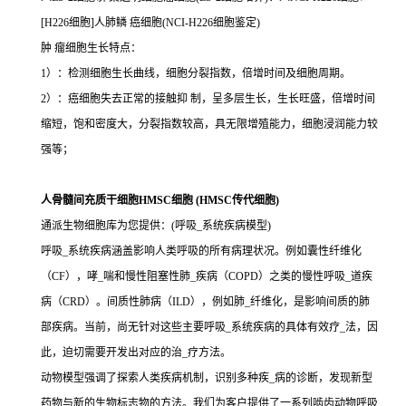
[H226细胞]人肺鳞 癌细胞(NCI-H226细胞鉴定)
肿 瘤细胞生长特点：
1）：检测细胞生长曲线，细胞分裂指数，倍增时间及细胞周期。
2）：癌细胞失去正常的接触抑 制，呈多层生长，生长旺盛，倍增时间
缩短，饱和密度大，分裂指数较高，具无限增殖能力，细胞浸润能力较
强等；
人骨髓间充质干细胞HMSC细胞 (HMSC传代细胞)
通派生物细胞库为您提供：(呼吸_系统疾病模型)
呼吸_系统疾病涵盖影响人类呼吸的所有病理状况。例如囊性纤维化
（CF），哮_喘和慢性阻塞性肺_疾病（COPD）之类的慢性呼吸_道疾
病（CRD）。间质性肺病（ILD），例如肺_纤维化，是影响间质的肺
部疾病。当前，尚无针对这些主要呼吸_系统疾病的具体有效疗_法，因
此，迫切需要开发出对应的治_疗方法。
动物模型强调了探索人类疾病机制，识别多种疾_病的诊断，发现新型
药物与新的生物标志物的方法。我们为客户提供了一系列啮齿动物呼吸