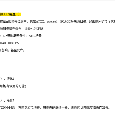
床和工业用途。）
服务每位客户，供应ATCC、sciencell、ECACC等来源细胞，经细胞库扩增传
9细胞培养条件：1640+10%FBS
/ H22细胞培养条件： 体内培养
40+10%FBS
受到影响，甚至死亡。
（1X），液体）
别细胞有恢复的可能；
（1X），液体）
4℃数小时后，再回到37℃培养，细胞仍能继续生长，细胞代 谢随温度降低而减慢。