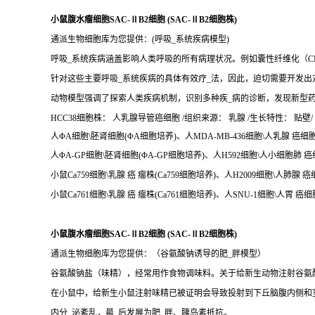
小鼠腹水瘤细胞SAC-ⅡB2细胞 (SAC-ⅡB2细胞株)
通派生物细胞库为您提供：(呼吸_系统疾病模型)
呼吸_系统疾病涵盖影响人类呼吸的所有病理状况。例如囊性纤维化（CF
针对这些主要呼吸_系统疾病的具体有效疗_法，因此，迫切需要开发出
动物模型强调了探索人类疾病机制，识别多种疾_病的诊断，发现新型
HCC38细胞株： 人乳腺导管癌细胞 /组织来源： 乳腺 /生长特性： 贴壁/ H
人ΦA细胞\胚肾细胞(ΦA细胞培养)、人MDA-MB-436细胞\人乳腺 癌细胞(
人ΦA-GP细胞\胚肾细胞(ΦA-GP细胞培养)、人H592细胞\人小细胞肺 癌
小鼠Ca759细胞\乳腺 癌 瘤株(Ca759细胞培养)、人H2009细胞\人肺腺 癌
小鼠Ca761细胞\乳腺 癌 瘤株(Ca761细胞培养)、人SNU-1细胞\人胃 癌细
小鼠腹水瘤细胞SAC-ⅡB2细胞 (SAC-ⅡB2细胞株)
通派生物细胞库为您提供：（谷氨酸钠诱导的肥_胖模型）
谷氨酸钠盐（味精），经常用作食物调味料。关于给新生动物注射谷氨酸
在小鼠中，给新生小鼠注射味精已被证明会导致投射到下丘脑腹内侧和
内分_泌紊乱，最_后发展为肥_胖、胰岛素抵抗。