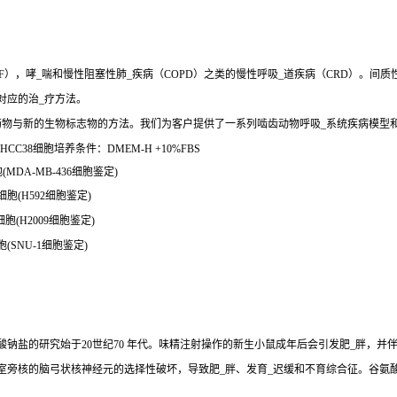
），哮_喘和慢性阻塞性肺_疾病（COPD）之类的慢性呼吸_道疾病（CRD）。间质
对应的治_疗方法。
药物与新的生物标志物的方法。我们为客户提供了一系列啮齿动物呼吸_系统疾病模型
CC38细胞培养条件：DMEM-H +10%FBS
MDA-MB-436细胞鉴定)
细胞(H592细胞鉴定)
细胞(H2009细胞鉴定)
胞(SNU-1细胞鉴定)
钠盐的研究始于20世纪70 年代。味精注射操作的新生小鼠成年后会引发肥_胖，并
室旁核的脑弓状核神经元的选择性破坏，导致肥_胖、发育_迟缓和不育综合征。谷氨