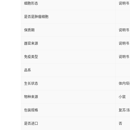
细胞形态
说明书
是否是肿瘤细胞
保质期
说明书
器官来源
说明书
免疫类型
说明书
品系
生长状态
体内培
物种来源
小鼠
包装规格
复苏/
是否进口
否