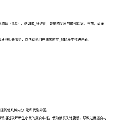
性肺病（ILD），例如肺_纤维化，是影响间质的肺部疾病。当前，尚无
和其他相关服务，以帮助他们在临床前疗_效阶段中推进创新。
伴随其他几种内分_泌和代谢异常。
酸钠通过破坏新生小鼠的摄食中枢，使幼鼠丧失饱腹感，导致过度摄食与