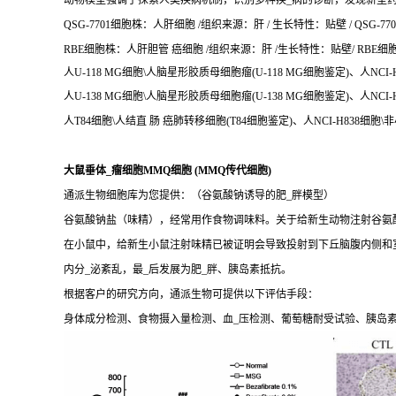
动物模型强调了探索人类疾病机制，识别多种疾_病的诊断，发现新型
QSG-7701细胞株：人肝细胞 /组织来源：肝 / 生长特性：贴壁 / QSG-77
RBE细胞株：人肝胆管 癌细胞 /组织来源：肝 /生长特性：贴壁/ RBE细胞培
人U-118 MG细胞\人脑星形胶质母细胞瘤(U-118 MG细胞鉴定)、人NCI-H
人U-138 MG细胞\人脑星形胶质母细胞瘤(U-138 MG细胞鉴定)、人NCI-
人T84细胞\人结直 肠 癌肺转移细胞(T84细胞鉴定)、人NCI-H838细胞\非
大鼠垂体_瘤细胞MMQ细胞 (MMQ传代细胞)
通派生物细胞库为您提供：（谷氨酸钠诱导的肥_胖模型）
谷氨酸钠盐（味精），经常用作食物调味料。关于给新生动物注射谷氨酸
在小鼠中，给新生小鼠注射味精已被证明会导致投射到下丘脑腹内侧和
内分_泌紊乱，最_后发展为肥_胖、胰岛素抵抗。
根据客户的研究方向，通派生物可提供以下评估手段：
身体成分检测、食物摄入量检测、血_压检测、葡萄糖耐受试验、胰岛