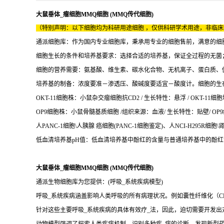
大鼠垂体_瘤细胞MMQ细胞 (MMQ传代细胞)
（特别声明：以下细胞均为科研用途细胞 ，仅供科研学术用途，非临
通派细胞库：作为国内专业细胞库，秉承用专业的细胞售前，满意的细胞售后
细胞生长的条件和培养基要求：选择合适的培养基，保证全过程的无菌
细胞的营养需要：氨基酸、维生素、碳水化合物、无机离子、蛋白质、
培养基的制备：浓度要准－渗透压、酸碱度要适宜－酸度计。细胞的生存环境
OKT-11细胞株：小鼠杂交瘤细胞抗CD2 / 生长特性：悬浮 / OKT-11细胞
OP9细胞株：小鼠骨髓基质细胞 /组织来源：血液/ 生长特性：贴壁/ OP9细
人PANC-1细胞\人胰腺 癌细胞(PANC-1细胞鉴定)、人NCI-H295R细胞
低血清培养基pH值：低血清培养基中酚红的含量与普通培养基中的酚红
大鼠垂体_瘤细胞MMQ细胞 (MMQ传代细胞)
通派生物细胞库为您提供：(呼吸_系统疾病模型)
呼吸_系统疾病涵盖影响人类呼吸的所有病理状况。例如囊性纤维化（CF
针对这些主要呼吸_系统疾病的具体有效疗_法，因此，迫切需要开发出