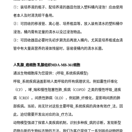
①：装培养液的瓶子、配培养液的器皿勿放入塑料桶内浸泡！应由使用
者本人及时清洗晾干备用。
②：可回收的移液管、离心管、培养瓶皿等，放入装有清水的塑料桶中
浸泡，桶内需有足量的清水以没过浸泡物品。
③：可回收器皿必要时先初步涮洗后再放入桶内，尤其是培养瓶或血清
管中有大量高营养的液体残留时，容易使桶内的清水长菌。
人乳腺_癌细胞 乳腺组织MDA-MB-361细胞
通派生物细胞库为您提供：(呼吸_系统疾病模型)
呼吸_系统疾病涵盖影响人类呼吸的所有病理状况。例如囊性纤维化
（CF），哮_喘和慢性阻塞性肺_疾病（COPD）之类的慢性呼吸_道疾
病（CRD）。间质性肺病（ILD），例如肺_纤维化，是影响间质的肺
部疾病。当前，尚无针对这些主要呼吸_系统疾病的具体有效疗_法，因
此，迫切需要开发出对应的治_疗方法。
动物模型强调了探索人类疾病机制，识别多种疾_病的诊断，发现新型
药物与新的生物标志物的方法。我们为客户提供了一系列啮齿动物呼吸