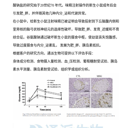
酸钠盐的研究始于20世纪70 年代。味精注射操作的新生小鼠成年后会
引发肥_胖，并伴随其他几种内分_泌和代谢异常。
在小鼠中，给新生小鼠注射味精已被证明会导致投射到下丘脑腹内侧和
室旁核的脑弓状核神经元的选择性破坏，导致肥_胖、发育_迟缓和不育
综合征。谷氨酸钠通过破坏新生小鼠的摄食中枢，使幼鼠丧失饱腹感，
导致过度摄食与内分_泌紊乱， 发展为肥_胖、胰岛素抵抗。
根据客户的研究方向，通派生物可提供以下评估手段：
身体成分检测、食物摄入量检测、血_压检测、葡萄糖耐受试验、胰岛
素水平测量、胰岛素耐受试验、组织学或组织分析。