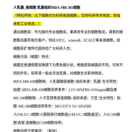
人乳腺_癌细胞 乳腺组织MDA-MB-361细胞
（特别声明：以下细胞均为科研用途细胞 ，仅供科研学术用途，非临
床和工业用途。）
通派细胞库：作为国内专业细胞库，秉承用专业的细胞售前，满意的细
胞售后服务每位客户，供应ATCC、sciencell、ECACC等来源细胞，经
细胞库扩增传代提供给广大科研人员；
细胞污染（细菌）特点：
细菌在普通倒置显微镜下为黑色细沙状，根据感染细菌的不同，可有不
同的外形，培养液一般会浑浊变黄，对细胞生长影响明显。
MDA-MB-436细胞株：人乳腺腺癌细胞/ 组织来源：乳腺/ 生长特性：
贴壁/ MDA-MB-436细胞培养条件：L15+10%FBS+0.01mg/ml胰岛素
ME-180细胞株：人子宫颈表皮癌细胞/ 组织来源：子宫 /生长特性：贴
壁/ ME-180细胞培养条件：MCCOY'S 5A+10%FBS
人UM-UC-3细胞\人膀胱移行细胞癌(UM-UC-3细胞鉴定)、人EC109细
胞\食管 癌细胞(EC109细胞培养)
细胞培养注意事项：（耗材）