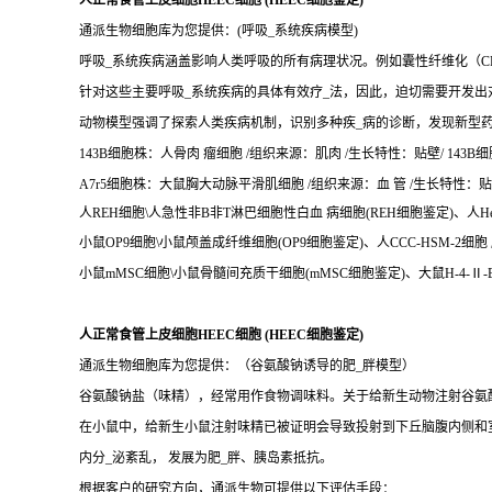
人正常食管上皮细胞HEEC细胞 (HEEC细胞鉴定)
通派生物细胞库为您提供：(呼吸_系统疾病模型)
呼吸_系统疾病涵盖影响人类呼吸的所有病理状况。例如囊性纤维化（CF
针对这些主要呼吸_系统疾病的具体有效疗_法，因此，迫切需要开发出
动物模型强调了探索人类疾病机制，识别多种疾_病的诊断，发现新型
143B细胞株：人骨肉 瘤细胞 /组织来源：肌肉 /生长特性：贴壁/ 143B细胞
A7r5细胞株：大鼠胸大动脉平滑肌细胞 /组织来源：血 管 /生长特性：贴壁/ 
人REH细胞\人急性非B非T淋巴细胞性白血 病细胞(REH细胞鉴定)、人Hela 2
小鼠OP9细胞\小鼠颅盖成纤维细胞(OP9细胞鉴定)、人CCC-HSM-2细胞 
小鼠mMSC细胞\小鼠骨髓间充质干细胞(mMSC细胞鉴定)、大鼠H-4-Ⅱ-E细
人正常食管上皮细胞HEEC细胞 (HEEC细胞鉴定)
通派生物细胞库为您提供：（谷氨酸钠诱导的肥_胖模型）
谷氨酸钠盐（味精），经常用作食物调味料。关于给新生动物注射谷氨酸
在小鼠中，给新生小鼠注射味精已被证明会导致投射到下丘脑腹内侧和
内分_泌紊乱， 发展为肥_胖、胰岛素抵抗。
根据客户的研究方向，通派生物可提供以下评估手段：