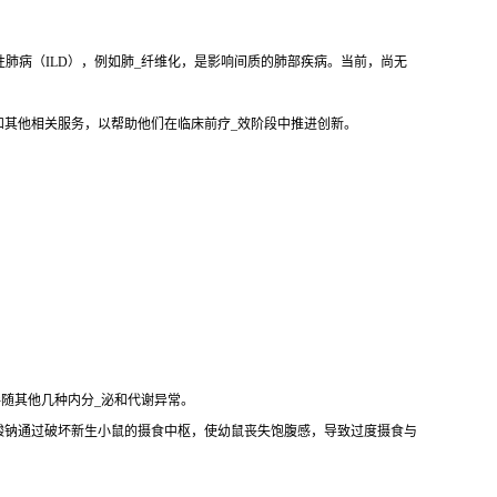
性肺病（ILD），例如肺_纤维化，是影响间质的肺部疾病。当前，尚无
和其他相关服务，以帮助他们在临床前疗_效阶段中推进创新。
伴随其他几种内分_泌和代谢异常。
酸钠通过破坏新生小鼠的摄食中枢，使幼鼠丧失饱腹感，导致过度摄食与