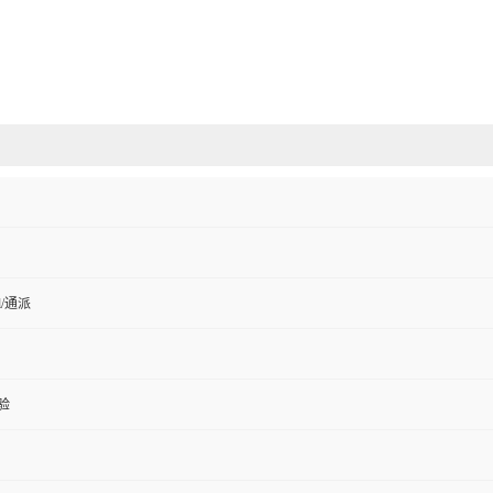
ell/通派
验