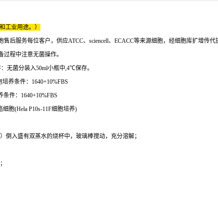
床和工业用途。）
服务每位客户，供应ATCC、sciencell、ECACC等来源细胞，经细胞库扩增传
制备过程中注意无菌操作。
无菌分装入50ml小瓶中,4℃保存。
养条件：1640+10%FBS
件：1640+10%FBS
胞(Hela P10s-11F细胞培养)
H2PO4 0.2g ）倒入盛有双蒸水的烧杯中，玻璃棒搅动，充分溶解；
液；