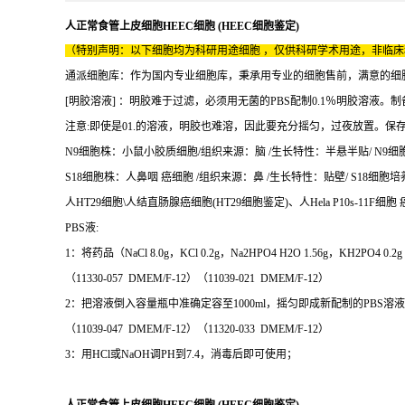
人正常食管上皮细胞HEEC细胞 (HEEC细胞鉴定)
（特别声明：以下细胞均为科研用途细胞 ，仅供科研学术用途，非临
通派细胞库：作为国内专业细胞库，秉承用专业的细胞售前，满意的细胞售后
[明胶溶液] ：明胶难于过滤，必须用无菌的PBS配制0.1％明胶溶液。
注意:即使是01.的溶液，明胶也难溶，因此要充分摇匀，过夜放置。保存：
N9细胞株：小鼠小胶质细胞/组织来源：脑 /生长特性：半悬半贴/ N9细胞培
S18细胞株：人鼻咽 癌细胞 /组织来源：鼻 /生长特性：贴壁/ S18细胞培养条
人HT29细胞\人结直肠腺癌细胞(HT29细胞鉴定)、人Hela P10s-11F细胞 癌细
PBS液:
1：将药品（NaCl 8.0g，KCl 0.2g，Na2HPO4 H2O 1.56g，K
（11330-057 DMEM/F-12）（11039-021 DMEM/F-12）
2：把溶液倒入容量瓶中准确定容至1000ml，摇匀即成新配制的PBS溶
（11039-047 DMEM/F-12）（11320-033 DMEM/F-12）
3：用HCl或NaOH调PH到7.4，消毒后即可使用；