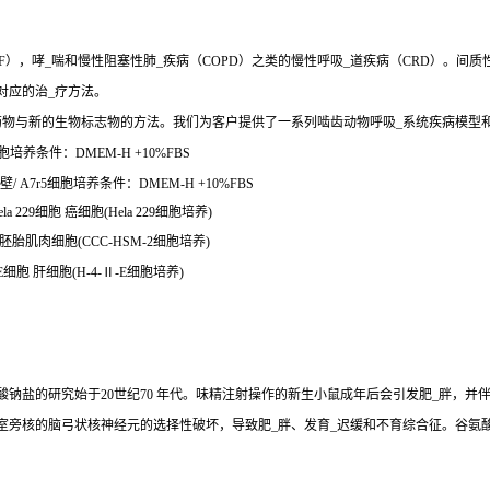
），哮_喘和慢性阻塞性肺_疾病（COPD）之类的慢性呼吸_道疾病（CRD）。间质
对应的治_疗方法。
药物与新的生物标志物的方法。我们为客户提供了一系列啮齿动物呼吸_系统疾病模型
培养条件：DMEM-H +10%FBS
A7r5细胞培养条件：DMEM-H +10%FBS
29细胞 癌细胞(Hela 229细胞培养)
胚胎肌肉细胞(CCC-HSM-2细胞培养)
胞 肝细胞(H-4-Ⅱ-E细胞培养)
钠盐的研究始于20世纪70 年代。味精注射操作的新生小鼠成年后会引发肥_胖，并
室旁核的脑弓状核神经元的选择性破坏，导致肥_胖、发育_迟缓和不育综合征。谷氨