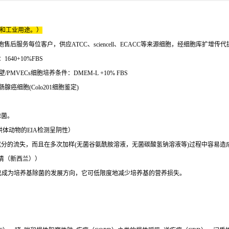
床和工业用途。）
服务每位客户，供应ATCC、sciencell、ECACC等来源细胞，经细胞库扩增传
640+10%FBS
MVECs细胞培养条件：DMEM-L +10% FBS
肠腺癌细胞(Colo201细胞鉴定)
除菌。
西兰）供体动物的EIA检测呈阴性）
分的流失，而且在多次加样(无菌谷氨酰胺溶液，无菌碳酸氢钠溶液等)过程中容易造
生牛血清（新西兰））
并且已成为培养基除菌的发展方向，它可低限度地减少培养基的营养损失。