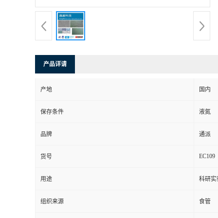
产品详请
产地
国内
保存条件
液氮
品牌
通派
EC109
货号
用途
科研实
组织来源
食管