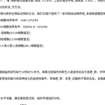
），哮_喘和慢性阻塞性肺_疾病（COPD）之类的慢性呼吸_道疾病（CRD）。间质
对应的治_疗方法。
药物与新的生物标志物的方法。我们为客户提供了一系列啮齿动物呼吸_系统疾病模型
细胞培养条件：1640+10%FBS
01细胞培养条件：DMEM-H +10%FBS
 癌细胞(H1339细胞鉴定)
癌细胞(LS180细胞鉴定)
细胞\人肾小管上皮细胞(HK-2细胞鉴定)
钠盐的研究始于20世纪70 年代。味精注射操作的新生小鼠成年后会引发肥_胖，并
室旁核的脑弓状核神经元的选择性破坏，导致肥_胖、发育_迟缓和不育综合征。谷氨
素水平测量、胰岛素耐受试验、组织学或组织分析。