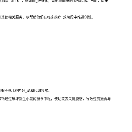
性肺病（ILD），例如肺_纤维化，是影响间质的肺部疾病。当前，尚无
和其他相关服务，以帮助他们在临床前疗_效阶段中推进创新。
伴随其他几种内分_泌和代谢异常。
酸钠通过破坏新生小鼠的摄食中枢，使幼鼠丧失饱腹感，导致过度摄食与