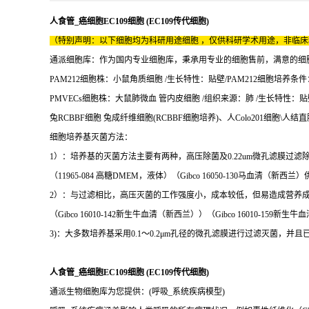
人食管_癌细胞EC109细胞 (EC109传代细胞)
（特别声明：以下细胞均为科研用途细胞 ，仅供科研学术用途，非临
通派细胞库：作为国内专业细胞库，秉承用专业的细胞售前，满意的细胞售后
PAM212细胞株：小鼠角质细胞 /生长特性：贴壁/PAM212细胞培养条件：1
PMVECs细胞株：大鼠肺微血 管内皮细胞 /组织来源：肺 /生长特性：贴壁/P
兔RCBBF细胞 兔成纤维细胞(RCBBF细胞培养)、人Colo201细胞\人结直
细胞培养基灭菌方法：
1）：培养基的灭菌方法主要有两种，高压除菌及0.22um微孔滤膜过滤
（11965-084 高糖DMEM，液体）（Gibco 16050-130马血清（新
2）：与过滤相比，高压灭菌的工作强度小，成本较低，但易造成营养成
（Gibco 16010-142新生牛血清（新西兰））（Gibco 16010-159新
3)：大多数培养基采用0.1～0.2μm孔径的微孔滤膜进行过滤灭菌，
人食管_癌细胞EC109细胞 (EC109传代细胞)
通派生物细胞库为您提供：(呼吸_系统疾病模型)