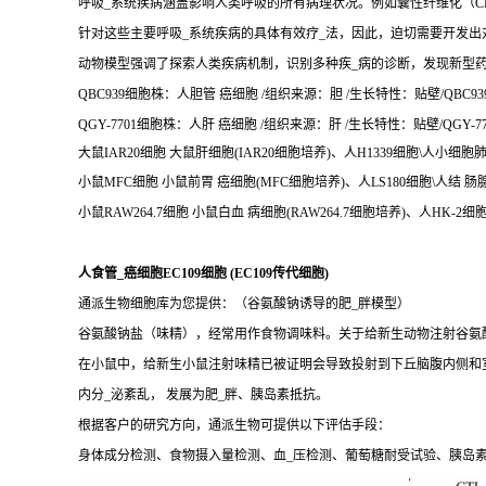
呼吸_系统疾病涵盖影响人类呼吸的所有病理状况。例如囊性纤维化（CF
针对这些主要呼吸_系统疾病的具体有效疗_法，因此，迫切需要开发出
动物模型强调了探索人类疾病机制，识别多种疾_病的诊断，发现新型
QBC939细胞株：人胆管 癌细胞 /组织来源：胆 /生长特性：贴壁/QBC939
QGY-7701细胞株：人肝 癌细胞 /组织来源：肝 /生长特性：贴壁/QGY-77
大鼠IAR20细胞 大鼠肝细胞(IAR20细胞培养)、人H1339细胞\人小细胞肺
小鼠MFC细胞 小鼠前胃 癌细胞(MFC细胞培养)、人LS180细胞\人结 肠腺
小鼠RAW264.7细胞 小鼠白血 病细胞(RAW264.7细胞培养)、人HK-2
人食管_癌细胞EC109细胞 (EC109传代细胞)
通派生物细胞库为您提供：（谷氨酸钠诱导的肥_胖模型）
谷氨酸钠盐（味精），经常用作食物调味料。关于给新生动物注射谷氨酸
在小鼠中，给新生小鼠注射味精已被证明会导致投射到下丘脑腹内侧和
内分_泌紊乱， 发展为肥_胖、胰岛素抵抗。
根据客户的研究方向，通派生物可提供以下评估手段：
身体成分检测、食物摄入量检测、血_压检测、葡萄糖耐受试验、胰岛