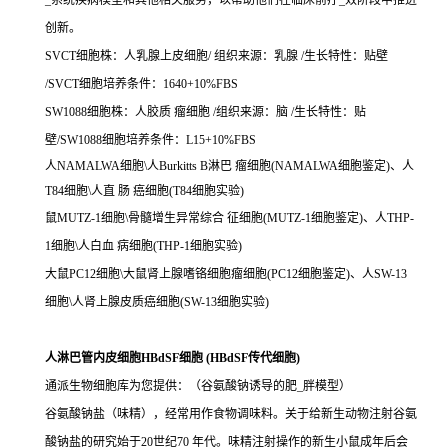
_系统疾病模型和其他相关服务，以帮助他们在临床前疗_效阶段中推进
创新。
SVCT细胞株：人乳腺上皮细胞/ 组织来源：乳腺 /生长特性：贴壁
/SVCT细胞培养条件：1640+10%FBS
SW1088细胞株：人胶质 瘤细胞 /组织来源：脑 /生长特性：贴
壁/SW1088细胞培养条件：L15+10%FBS
人NAMALWA细胞\人Burkitts B淋巴 瘤细胞(NAMALWA细胞鉴定)、人
T84细胞\人直 肠 癌细胞(T84细胞实验)
鼠MUTZ-1细胞\骨髓增生异常综合 征细胞(MUTZ-1细胞鉴定)、人THP-
1细胞\人白血 病细胞(THP-1细胞实验)
大鼠PC12细胞\大鼠肾上腺嗜铬细胞瘤细胞(PC12细胞鉴定)、人SW-13
细胞\人肾上腺皮质癌细胞(SW-13细胞实验)
人淋巴管内皮细胞HBdSF细胞 (HBdSF传代细胞)
通派生物细胞库为您提供：（谷氨酸钠诱导的肥_胖模型）
谷氨酸钠盐（味精），经常用作食物调味料。关于给新生动物注射谷氨
酸钠盐的研究始于20世纪70 年代。味精注射操作的新生小鼠成年后会