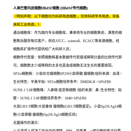
人淋巴管内皮细胞HBdSF细胞 (HBdSF传代细胞)
（特别声明：以下细胞均为科研用途细胞 ，仅供科研学术用途，非临
床和工业用途。）
通派细胞库：作为国内专业细胞库，秉承用专业的细胞售前，满意的细
胞售后服务每位客户，供应ATCC、sciencell、ECACC等来源细胞，经
细胞库扩增传代提供给广大科研人员；
细胞传代密度：依照细胞株基本数据传代密度或稀释分盘的比例传代即
可。细胞数太少或稀释的太多也是造成细胞无法生长的重要原因。
SP2/o细胞株：小鼠杂交瘤细胞SP2/0小鼠骨髓 瘤细胞/组织来源：血液 /
生长特性：半悬半贴/ SP2/o细胞培养条件：DMEM-H +10%FBS
SUNE-1 5-8F细胞株：人鼻咽 癌亚株细胞 /组织来源：鼻 /生长特性：贴
壁 / SUNE-1 5-8F细胞培养条件：1640+10%FBS
大鼠GH3-T细胞\大鼠垂体 瘤细胞(GH3-T细胞鉴定)、小鼠Sp2/0-Ag14细
胞\小鼠骨髓 瘤细胞(Sp2/0-Ag14细胞实验)
无菌操作的演示：