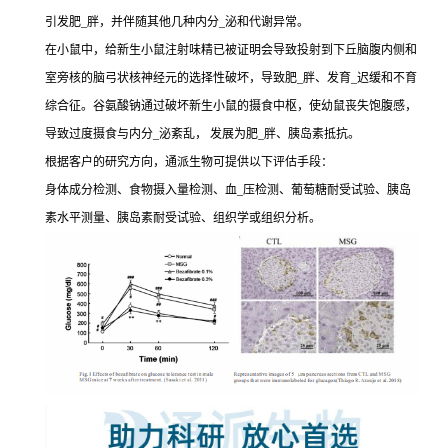
引发肥_胖，并伴随其他几种内分_泌和代谢异常。
在小鼠中，给新生小鼠注射味精已被证明会导致投射到下丘脑腹内侧和
室旁核的脑弓状核神经元的选择性破坏，导致肥_胖、发育_迟缓和不育
综合征。谷氨酸钠通过破坏新生小鼠的摄食中枢，使幼鼠丧失饱腹感，
导致过度摄食与内分_泌紊乱， 发展为肥_胖、胰岛素抵抗。
根据客户的研究方向，通派生物可提供以下评估手段：
身体成分检测、食物摄入量检测、血_压检测、葡萄糖耐受试验、胰岛
素水平测量、胰岛素耐受试验、组织学或组织分析。