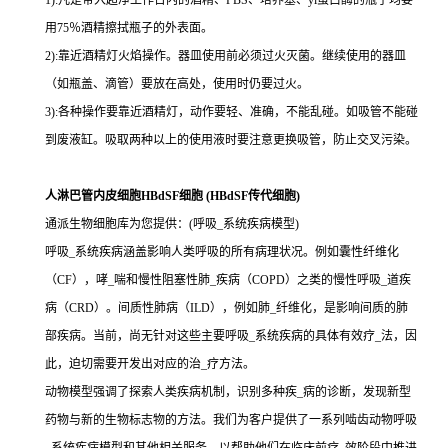
1):凡是带入超净工作台内的酒精、PBS、培养基、yi蛋白酶的瓶子均要
用75％酒精擦拭瓶子的外表面。
2):靠近酒精灯火焰操作。器皿使用前必须过火灭菌。继续使用的器皿
（如瓶盖、滴管）要放在高处，使用时仍要过火。
3):各种操作要靠近酒精灯，动作要轻、准确，不能乱碰。如吸管不能碰
到废液缸。吸取两种以上的使用液时要注意更换吸管，防止交叉污染。
人淋巴管内皮细胞HBdSF细胞 (HBdSF传代细胞)
通派生物细胞库为您提供：(呼吸_系统疾病模型)
呼吸_系统疾病涵盖影响人类呼吸的所有病理状况。例如囊性纤维化
（CF），哮_喘和慢性阻塞性肺_疾病（COPD）之类的慢性呼吸_道疾
病（CRD）。间质性肺病（ILD），例如肺_纤维化，是影响间质的肺
部疾病。当前，尚无针对这些主要呼吸_系统疾病的具体有效疗_法，因
此，迫切需要开发出对应的治_疗方法。
动物模型强调了探索人类疾病机制，识别多种疾_病的诊断，发现新型
药物与新的生物标志物的方法。我们为客户提供了一系列啮齿动物呼吸