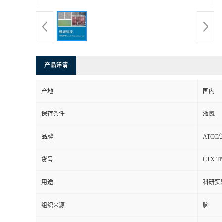
产品详请
产地
国内
保存条件
液氮
品牌
ATCC
CTX T
货号
用途
科研实
组织来源
脑