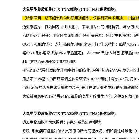
大鼠星型胶质细胞CTX TNA2细胞 (CTX TNA2传代细胞)
（特别声明：以下细胞均为科研用途细胞，仅供科研学术用途，非临床
通派细胞库：作为国内专业细胞库，秉承用专业的细胞售前，满意的细胞售后
Psi2 DAP细胞株：小鼠胚胎成纤维细胞/组织来源：胚胎 /生长特性：贴壁 /P
QGY-7703细胞株： 人肝 癌细胞/ 组织来源：肝 /生长特性：贴壁/ QGY-7
猪PK-1细胞\猪肾细胞(PK-1细胞鉴定)、人Ramos细胞\人淋巴 瘤细胞(Ra
利用(PTPα)基因转染NIH3T3细胞
研究PTPα诱导前后细胞生物学行为的变化, 为肿 瘤形成早期机制的研究
用携带PTPα基因的四环素调控体系转染NIH3T3细胞并诱导24 h后, 
而Src激酶的活性在诱导细胞中增高, 并且在诱导细胞中Src的酪氨酸
实验结果表明PTPα诱导24 h使细胞的表型开始发生转化, 这种变化很可能与P
大鼠星型胶质细胞CTX TNA2细胞 (CTX TNA2传代细胞)
通派生物细胞库为您提供：(呼吸_系统疾病模型)
呼吸_系统疾病涵盖影响人类呼吸的所有病理状况。例如囊性纤维化（CF