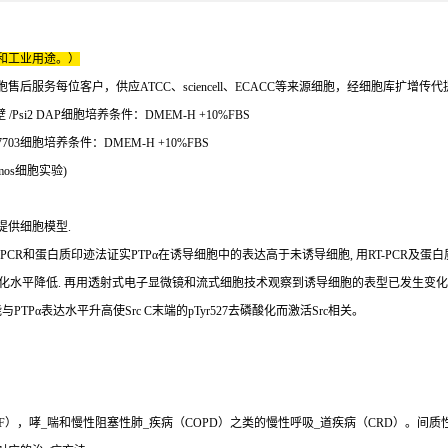
和工业用途。）
服务每位客户，供应ATCC、sciencell、ECACC等来源细胞，经细胞库扩增传
si2 DAP细胞培养条件：DMEM-H +10%FBS
703细胞培养条件：DMEM-H +10%FBS
mos细胞实验)
提供细胞模型.
用RT-PCR和蛋白质印迹法证实PTPα在诱导细胞中的表达高于未诱导细胞, 用RT-PC
磷酸化水平降低. 再用透射式电子显微镜和流式细胞技术观察到诱导细胞的表型已发生变化
TPα表达水平升高使Src C末端的pTyr527去磷酸化而激活Src相关。
），哮_喘和慢性阻塞性肺_疾病（COPD）之类的慢性呼吸_道疾病（CRD）。间质