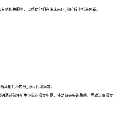
和其他相关服务，以帮助他们在临床前疗_效阶段中推进创新。
伴随其他几种内分_泌和代谢异常。
酸钠通过破坏新生小鼠的摄食中枢，使幼鼠丧失饱腹感，导致过度摄食与