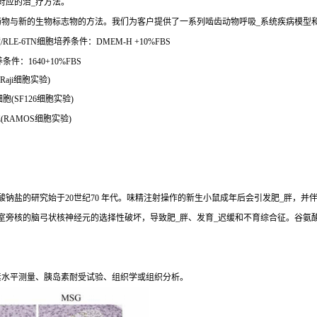
对应的治_疗方法。
药物与新的生物标志物的方法。我们为客户提供了一系列啮齿动物呼吸_系统疾病模型
LE-6TN细胞培养条件：DMEM-H +10%FBS
件：1640+10%FBS
Raji细胞实验)
胞(SF126细胞实验)
胞(RAMOS细胞实验)
钠盐的研究始于20世纪70 年代。味精注射操作的新生小鼠成年后会引发肥_胖，并
室旁核的脑弓状核神经元的选择性破坏，导致肥_胖、发育_迟缓和不育综合征。谷氨
素水平测量、胰岛素耐受试验、组织学或组织分析。