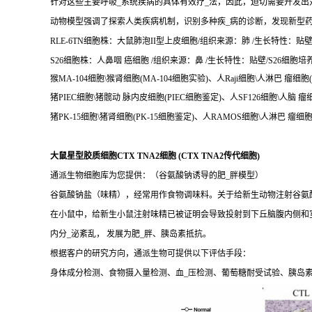
针对这些主要呼吸_系统疾病的具体有效疗_法，因此，迫切需要开发出
动物模型强调了探索人类疾病机制，识别多种疾_病的诊断，发现新型
RLE-6TN细胞株：大鼠肺泡II型上皮细胞/组织来源：肺 /生长特性：贴壁/R
S26细胞株：人鼻咽 癌细胞 /组织来源：鼻 /生长特性：贴壁/S26细胞培养条
猴MA-104细胞\猴肾细胞(MA-104细胞实验)、人Raji细胞\人淋巴 瘤细胞(
猪PIEC细胞\猪髋动 脉内皮细胞(PIEC细胞鉴定)、人SF126细胞\人脑 瘤细
猪PK-15细胞\猪肾细胞(PK-15细胞鉴定)、人RAMOS细胞\人淋巴 瘤细
大鼠星型胶质细胞CTX TNA2细胞 (CTX TNA2传代细胞)
通派生物细胞库为您提供：（谷氨酸钠诱导的肥_胖模型）
谷氨酸钠盐（味精），经常用作食物调味料。关于给新生动物注射谷氨酸
在小鼠中，给新生小鼠注射味精已被证明会导致投射到下丘脑腹内侧和
内分_泌紊乱， 发展为肥_胖、胰岛素抵抗。
根据客户的研究方向，通派生物可提供以下评估手段：
身体成分检测、食物摄入量检测、血_压检测、葡萄糖耐受试验、胰岛