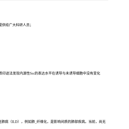
代提供给广大科研人员；
R及蛋白质印迹法发现内源性Src的表达水平在诱导与未诱导细胞中没有变化
性肺病（ILD），例如肺_纤维化，是影响间质的肺部疾病。当前，尚无