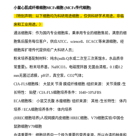
小鼠心肌成纤维细胞MCFs细胞 (MCFs传代细胞)
（特别声明：以下细胞均为科研用途细胞 ，仅供科研学术用途，非临
床和工业用途。）
通派细胞库：作为国内专业细胞库，秉承用专业的细胞售前，满意的细
胞售后服务每位客户，供应ATCC、sciencell、ECACC等来源细胞，经
细胞库扩增传代提供给广大科研人员；
粉末培养基配制材料：纯水(milli-Q水或二次至三次蒸馏水，水品质非
常重要)，粉末培养基，NaHCO3，电磁搅拌器 无菌血清瓶，0.1或0.2
mm无菌过滤膜，pH计，真空泵，CO2气体；
CIA-FLS细胞株： 大鼠关 节滑 膜成纤维细胞 /组织来源： 关节滑膜 /生
长特性： 贴壁 / CIA-FLS细胞培养条件：1640+10%FBS
ECA细胞株： 小鼠艾氏腹 水瘤细胞/ 组织来源： 其他 /生长特性： 体内
培养 / ECA细胞培养条件： 体内培养
(HREC细胞培养)人视网膜内皮细胞 HREC细胞、V79细胞实验/中国仓
鼠肺细胞V79细胞
血清重要性：细胞培养中一个极为重要的营养来源，所以血清的种类和