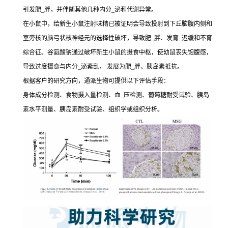
引发肥_胖，并伴随其他几种内分_泌和代谢异常。
在小鼠中，给新生小鼠注射味精已被证明会导致投射到下丘脑腹内侧和
室旁核的脑弓状核神经元的选择性破坏，导致肥_胖、发育_迟缓和不育
综合征。谷氨酸钠通过破坏新生小鼠的摄食中枢，使幼鼠丧失饱腹感，
导致过度摄食与内分_泌紊乱， 发展为肥_胖、胰岛素抵抗。
根据客户的研究方向，通派生物可提供以下评估手段：
身体成分检测、食物摄入量检测、血_压检测、葡萄糖耐受试验、胰岛
素水平测量、胰岛素耐受试验、组织学或组织分析。