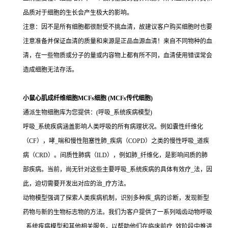
品质对于细胞的生长会产生极大的影响。
注意：因不是所有细胞都很耐受不挑血清，故建议客户购买细胞时也要
注意准备并保证血清的质量和来源是正品血源血清！来自不同物种的血
清，在一些物质或分子的量或内容物上都有所不同，血清使用错误常会
造成细胞无法存活。
小鼠心肌成纤维细胞MCFs细胞 (MCFs传代细胞)
通派生物细胞库为您提供：(呼吸_系统疾病模型)
呼吸_系统疾病涵盖影响人类呼吸的所有病理状况。例如囊性纤维化
（CF），哮_喘和慢性阻塞性肺_疾病（COPD）之类的慢性呼吸_道疾
病（CRD）。间质性肺病（ILD），例如肺_纤维化，是影响间质的肺
部疾病。当前，尚无针对这些主要呼吸_系统疾病的具体有效疗_法，因
此，迫切需要开发出对应的治_疗方法。
动物模型强调了探索人类疾病机制，识别多种疾_病的诊断，发现新型
药物与新的生物标志物的方法。我们为客户提供了一系列啮齿动物呼吸
_系统疾病模型和其他相关服务，以帮助他们在临床前疗_效阶段中推进