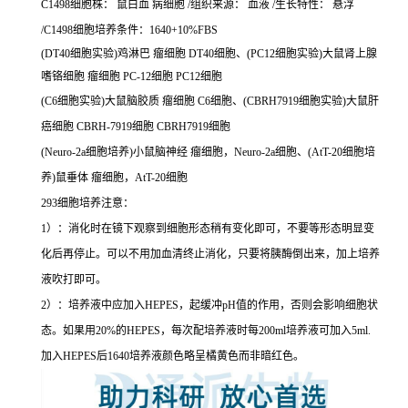
C1498细胞株： 鼠白血 病细胞 /组织来源： 血液 /生长特性： 悬浮
/C1498细胞培养条件：1640+10%FBS
(DT40细胞实验)鸡淋巴 瘤细胞 DT40细胞、(PC12细胞实验)大鼠肾上腺
嗜铬细胞 瘤细胞 PC-12细胞 PC12细胞
(C6细胞实验)大鼠脑胶质 瘤细胞 C6细胞、(CBRH7919细胞实验)大鼠肝
癌细胞 CBRH-7919细胞 CBRH7919细胞
(Neuro-2a细胞培养)小鼠脑神经 瘤细胞，Neuro-2a细胞、(AtT-20细胞培
养)鼠垂体 瘤细胞，AtT-20细胞
293细胞培养注意：
1）：消化时在镜下观察到细胞形态稍有变化即可，不要等形态明显变
化后再停止。可以不用加血清终止消化，只要将胰酶倒出来，加上培养
液吹打即可。
2）：培养液中应加入HEPES，起缓冲pH值的作用，否则会影响细胞状
态。如果用20%的HEPES，每次配培养液时每200ml培养液可加入5ml.
加入HEPES后1640培养液颜色略呈橘黄色而非暗红色。