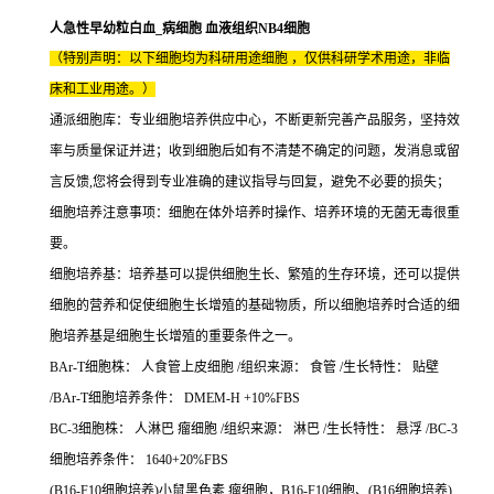
人急性早幼粒白血_病细胞 血液组织NB4细胞
（特别声明：以下细胞均为科研用途细胞 ，仅供科研学术用途，非临
床和工业用途。）
通派细胞库：专业细胞培养供应中心，不断更新完善产品服务，坚持效
率与质量保证并进；收到细胞后如有不清楚不确定的问题，发消息或留
言反馈,您将会得到专业准确的建议指导与回复，避免不必要的损失；
细胞培养注意事项：细胞在体外培养时操作、培养环境的无菌无毒很重
要。
细胞培养基：培养基可以提供细胞生长、繁殖的生存环境，还可以提供
细胞的营养和促使细胞生长增殖的基础物质，所以细胞培养时合适的细
胞培养基是细胞生长增殖的重要条件之一。
BAr-T细胞株： 人食管上皮细胞 /组织来源： 食管 /生长特性： 贴壁
/BAr-T细胞培养条件： DMEM-H +10%FBS
BC-3细胞株： 人淋巴 瘤细胞 /组织来源： 淋巴 /生长特性： 悬浮 /BC-3
细胞培养条件： 1640+20%FBS
(B16-F10细胞培养)小鼠黑色素 瘤细胞，B16-F10细胞、(B16细胞培养)