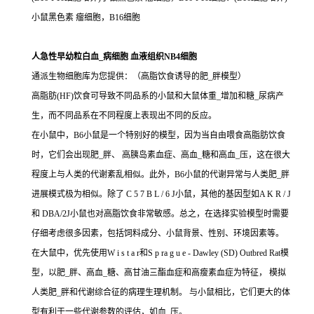
小鼠黑色素 瘤细胞，B16细胞
人急性早幼粒白血_病细胞 血液组织NB4细胞
通派生物细胞库为您提供：（高脂饮食诱导的肥_胖模型）
高脂肪(HF)饮食可导致不同品系的小鼠和大鼠体重_增加和糖_尿病产
生，而不同品系在不同程度上表现出不同的反应。
在小鼠中，B6小鼠是一个特别好的模型，因为当自由喂食高脂肪饮食
时，它们会出现肥_胖、 高胰岛素血症、高血_糖和高血_压，这在很大
程度上与人类的代谢紊乱相似。此外，B6小鼠的代谢异常与人类肥_胖
进展模式极为相似。除了 C 5 7 B L / 6 J小鼠，其他的基因型如A K R / J
和 DBA/2J小鼠也对高脂饮食非常敏感。总之，在选择实验模型时需要
仔细考虑很多因素，包括饲料成分、小鼠背景、性别、环境因素等。
在大鼠中，优先使用W i s t a r和S p ra g u e - Dawley (SD) Outbred Rat模
型，以肥_胖、高血_糖、高甘油三酯血症和高瘦素血症为特征， 模拟
人类肥_胖和代谢综合征的病理生理机制。 与小鼠相比，它们更大的体
型有利于一些代谢参数的评估，如血_压。