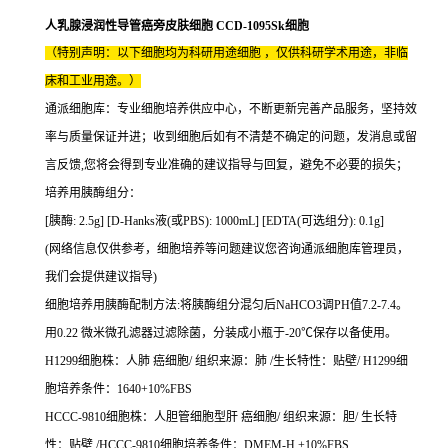
人乳腺浸润性导管癌旁皮肤细胞 CCD-1095Sk细胞
（特别声明：以下细胞均为科研用途细胞 ，仅供科研学术用途，非临
床和工业用途。）
通派细胞库：专业细胞培养供应中心，不断更新完善产品服务，坚持效
率与质量保证并进；收到细胞后如有不清楚不确定的问题，发消息或留
言反馈,您将会得到专业准确的建议指导与回复，避免不必要的损失；
培养用胰酶组分：
[胰酶: 2.5g] [D-Hanks液(或PBS): 1000mL] [EDTA(可选组分): 0.1g]
(网络信息仅供参考，细胞培养等问题建议您咨询通派细胞库管理员，
我们会提供建议指导)
细胞培养用胰酶配制方法:将胰酶组分混匀后NaHCO3调PH值7.2-7.4。
用0.22 微米微孔滤器过滤除菌，分装成小瓶于-20℃保存以备使用。
H1299细胞株：人肺 癌细胞/ 组织来源：肺 /生长特性：贴壁/ H1299细
胞培养条件：1640+10%FBS
HCCC-9810细胞株：人胆管细胞型肝 癌细胞/ 组织来源：胆/ 生长特
性：贴壁 /HCCC-9810细胞培养条件：DMEM-H +10%FBS