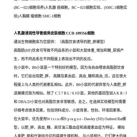
(BC－021细胞培养)人乳腺 癌细胞，BC－021细胞实验、(SMC-1细胞实
验)人胸膜 瘤细胞 SMC-1细胞
人乳腺浸润性导管癌旁皮肤细胞 CCD-1095Sk细胞
通派生物细胞库为您提供：（高脂饮食诱导的肥_胖模型）
高脂肪(HF)饮食可导致不同品系的小鼠和大鼠体重_增加和糖_尿病产
生，而不同品系在不同程度上表现出不同的反应。
在小鼠中，B6小鼠是一个特别好的模型，因为当自由喂食高脂肪饮食
时，它们会出现肥_胖、 高胰岛素血症、高血_糖和高血_压，这在很大
程度上与人类的代谢紊乱相似。此外，B6小鼠的代谢异常与人类肥_胖
进展模式极为相似。除了 C 5 7 B L / 6 J小鼠，其他的基因型如A K R / J
和 DBA/2J小鼠也对高脂饮食非常敏感。总之，在选择实验模型时需要
仔细考虑很多因素，包括饲料成分、小鼠背景、性别、环境因素等。
在大鼠中，优先使用W i s t a r和S p ra g u e - Dawley (SD) Outbred Rat模
型，以肥_胖、高血_糖、高甘油三酯血症和高瘦素血症为特征， 模拟
人类肥_胖和代谢综合征的病理生理机制。 与小鼠相比，它们更大的体