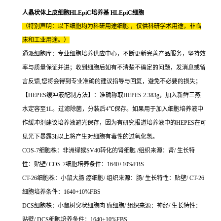
人晶状体上皮细胞HLEpiC培养基 HLEpiC细胞
（特别声明：以下细胞均为科研用途细胞 ，仅供科研学术用途，非临
床和工业用途。）
通派细胞库：专业细胞培养供应中心，不断更新完善产品服务，坚持效
率与质量保证并进；收到细胞后如有不清楚不确定的问题，发消息或留
言反馈,您将会得到专业准确的建议指导与回复，避免不必要的损失；
【HEPES缓冲液配制方法】：准确称取HEPES 2.383g，加入新鲜三蒸
水定容至1L。过滤除菌，分装后4℃保存。如果用于加入细胞培养液中
作缓冲剂建议培养液避光保存，因为有研究报道培养液中的HEPES在可
见光下暴露3h以上将产生对细胞有毒性的过氧化氢。
COS-7细胞株：非洲绿猴SV40转化的肾细胞 /组织来源：肾/ 生长特
性：贴壁/ COS-7细胞培养条件：1640+10%FBS
CT-26细胞株：小鼠大肠 癌细胞/ 组织来源：肠/ 生长特性：贴壁/ CT-26
细胞培养条件：1640+10%FBS
DCS细胞株：小鼠树突状细胞肉 瘤细胞/ 组织来源：神经/ 生长特性：
贴壁/ DCS细胞培养条件：1640+10%FBS