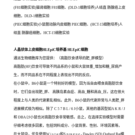
(F81细胞实验)猫肾细胞 F81细胞、(DLD-1细胞培养)人结直 肠腺癌上皮
细胞，DLD-1细胞实验
(PIEC细胞实验)小鼠髋动脉内皮细胞 PIEC细胞、(HCT-15细胞培养)人
结直 肠腺癌细胞，HCT-15细胞实验
人晶状体上皮细胞HLEpiC培养基 HLEpiC细胞
通派生物细胞库为您提供：（高脂饮食诱导的肥_胖模型）
高脂肪(HF)饮食可导致不同品系的小鼠和大鼠体重_增加和糖_尿病产
生，而不同品系在不同程度上表现出不同的反应。
在小鼠中，B6小鼠是一个特别好的模型，因为当自由喂食高脂肪饮食
时，它们会出现肥_胖、 高胰岛素血症、高血_糖和高血_压，这在很大
程度上与人类的代谢紊乱相似。此外，B6小鼠的代谢异常与人类肥_胖
进展模式极为相似。除了 C 5 7 B L / 6 J小鼠，其他的基因型如A K R / J
和 DBA/2J小鼠也对高脂饮食非常敏感。总之，在选择实验模型时需要
仔细考虑很多因素，包括饲料成分、小鼠背景、性别、环境因素等。
在大鼠中，优先使用W i s t a r和S p ra g u e - Dawley (SD) Outbred Rat模