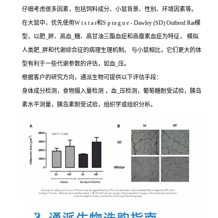
仔细考虑很多因素，包括饲料成分、小鼠背景、性别、环境因素等。
在大鼠中，优先使用W i s t a r和S p ra g u e - Dawley (SD) Outbred Rat模
型，以肥_胖、高血_糖、高甘油三酯血症和高瘦素血症为特征， 模拟
人类肥_胖和代谢综合征的病理生理机制。 与小鼠相比，它们更大的体
型有利于一些代谢参数的评估，如血_压。
根据客户的研究方向，通派生物可提供以下评估手段：
身体成分检测，食物摄入量检测 ，血_压检测，葡萄糖耐受试验，胰岛
素水平测量，胰岛素耐受试验，组织学或组织分析。