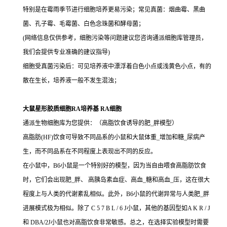
特别是在霉雨季节进行细胞培养更易污染；常见真菌：烟曲霉、黑曲
菌、孔子霉、毛霉菌、白色念珠菌和酵母菌；
(网络信息仅供参考，细胞污染等问题建议您咨询通派细胞库管理员，
我们会提供专业准确的建议指导)
细胞受真菌污染后：可见培养液中漂浮着白色小点或浅黄色小点，有的
散在生长，培养液一般不发生混浊；
大鼠星形胶质细胞RA培养基 RA细胞
通派生物细胞库为您提供：（高脂饮食诱导的肥_胖模型）
高脂肪(HF)饮食可导致不同品系的小鼠和大鼠体重_增加和糖_尿病产
生，而不同品系在不同程度上表现出不同的反应。
在小鼠中，B6小鼠是一个特别好的模型，因为当自由喂食高脂肪饮食
时，它们会出现肥_胖、 高胰岛素血症、高血_糖和高血_压，这在很大
程度上与人类的代谢紊乱相似。此外，B6小鼠的代谢异常与人类肥_胖
进展模式极为相似。除了 C 5 7 B L / 6 J小鼠，其他的基因型如A K R / J
和 DBA/2J小鼠也对高脂饮食非常敏感。总之，在选择实验模型时需要