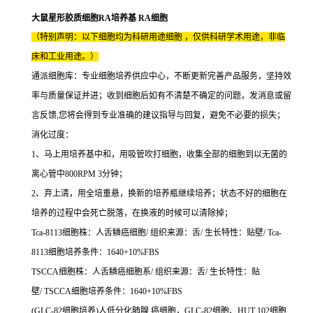
大鼠星形胶质细胞RA培养基 RA细胞
（特别声明：以下细胞均为科研用途细胞 ，仅供科研学术用途，非临
床和工业用途。）
通派细胞库：专业细胞培养供应中心，不断更新完善产品服务，坚持效
率与质量保证并进；收到细胞后如有不清楚不确定的问题，发消息或留
言反馈,您将会得到专业准确的建议指导与回复，避免不必要的损失；
消化过度：
1、马上用培养基中和，用吸管吹打细胞，收集全部的细胞到以无菌的
离心管中800RPM 3分钟；
2、弃上清，用全培重悬，换新的培养瓶继续培养；状态不好的细胞在
培养的过程中会死亡脱落，在换液的时候可以清除掉；
Tca-8113细胞株：人舌鳞癌细胞/ 组织来源：舌/ 生长特性：贴壁/ Tca-
8113细胞培养条件：1640+10%FBS
TSCCA细胞株：人舌鳞癌细胞系/ 组织来源：舌/ 生长特性：贴
壁/ TSCCA细胞培养条件：1640+10%FBS
(GLC-82细胞培养)人低分化肺腺 癌细胞，GLC-82细胞、HUT 102细胞