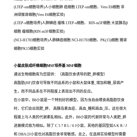
(LTEP-sm细胞培养)人小细胞肺 癌细胞 LTEP-sm细胞、Vero E6细胞 非
洲绿猴肾细胞(Vero E6细胞实验)
(LTEP-s细胞培养)人肺鳞癌 瘤株 LTEP-s细胞、 RIN-m5F细胞 大鼠胰岛β
细胞 瘤细胞(RIN-m5F细胞实验)
(NCI-H1703细胞培养)人肺鳞癌细胞 NCI-H1703细胞、PK(15)细胞 猪肾
细胞PK15细胞实验
小鼠皮肤成纤维细胞MSF培养基 MSF细胞
通派生物细胞库为您提供：（高脂饮食诱导的肥_胖模型）
高脂肪(HF)饮食可导致不同品系的小鼠和大鼠体重_增加和糖_尿病产
生，而不同品系在不同程度上表现出不同的反应。
在小鼠中，B6小鼠是一个特别好的模型，因为当自由喂食高脂肪饮食
时，它们会出现肥_胖、 高胰岛素血症、高血_糖和高血_压，这在很大
程度上与人类的代谢紊乱相似。此外，B6小鼠的代谢异常与人类肥_胖
进展模式极为相似。除了 C 5 7 B L / 6 J小鼠，其他的基因型如A K R / J
和 DBA/2J小鼠也对高脂饮食非常敏感。总之，在选择实验模型时需要