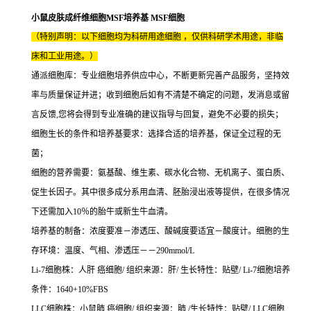
小鼠皮肤成纤维细胞MSF培养基 MSF细胞
（特别声明：以下细胞均为科研用途细胞 ，仅供科研学术用途，非临
床和工业用途。）
通派细胞库：专业细胞培养供应中心，不断更新完善产品服务，坚持效
率与质量保证并进；收到细胞后如有不清楚不确定的问题，发消息或留
言反馈,您将会得到专业准确的建议指导与回复，避免不必要的损失；
细胞生长的条件和培养基要求：选择合适的培养基，保证全过程的无
菌；
细胞的营养需要：氨基酸、维生素、碳水化合物、无机离子、蛋白质、
促生长因子。其中很多成分系用血清、胚胎浸出液等提供，在很多情况
下还需加入10％的胎牛或新生牛血清。
培养基的制备：浓度要准－渗透压、酸碱度要适宜－酸度计。细胞的生
存环境：温度、气相、渗透压－－290mmol/L
Li-7细胞株：人肝 癌细胞/ 组织来源：肝/ 生长特性：贴壁/ Li-7细胞培养
条件：1640+10%FBS
LLC细胞株：小鼠肺 癌细胞/ 组织来源：肺 /生长特性：贴壁/ LLC细胞