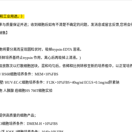
床和工业用途。）
率与质量保证并进；收到细胞后如有不清楚不确定的问题，发消息或留言反馈,您将会
销售】
细胞将要分离而呈现圆粒状时，吸掉trypsin-EDTA 溶液。
血清之新鲜培养基终止trypsin 作用，离心后再吸掉上清液。)
下吸放数次以打散细胞团块，混和均匀后，依稀释比例转移至新的培养瓶中，以正常培
HS68细胞培养条件：MEM+10%FBS
V-EC-C细胞培养条件：F12K+10%FBS+40ug/ml ECGS+0.1mg/ml肝素钠
T细胞 人胰腺 癌细胞HS 766T细胞实验
提供高质量的细胞产品；
3细胞培养条件：DMEM-H +10%FBS