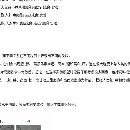
JOSK-I细胞培养条件：1640+10%FBS
1细胞 大鼠肾小球系膜细胞HBZY-1细胞实验
b细胞 人肝 癌细胞Hep3b细胞实验
CaT细胞 人永生化表皮细胞HaCaT细胞实验
生，而不同品系在不同程度上表现出不同的反应。
，它们会出现肥_胖、 高胰岛素血症、高血_糖和高血_压，这在很大程度上与人类的
J和 DBA/2J小鼠也对高脂饮食非常敏感。总之，在选择实验模型时需要仔细考虑很多因素，包
y (SD) Outbred Rat模型，以肥_胖、高血_糖、高甘油三酯血症和高瘦素血症为特征， 模
素水平测量，胰岛素耐受试验，组织学或组织分析。