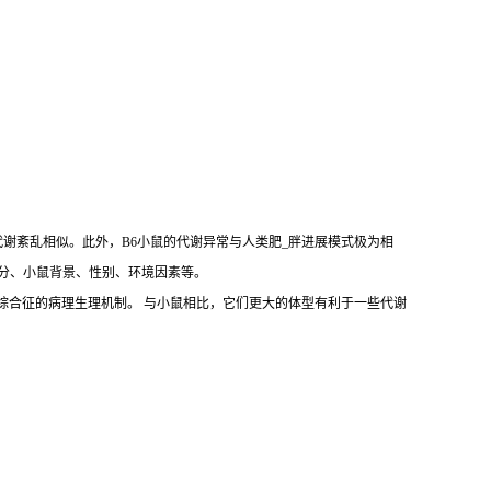
代谢紊乱相似。此外，B6小鼠的代谢异常与人类肥_胖进展模式极为相
括饲料成分、小鼠背景、性别、环境因素等。
拟人类肥_胖和代谢综合征的病理生理机制。 与小鼠相比，它们更大的体型有利于一些代谢