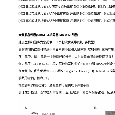
JOSK-I细胞株：人单核细胞白血 病细胞/ 组织来源：血液/ 生长特性：悬/浮 
(NCI-H1650细胞培养)人肺支气 管癌细胞 NCI-H1650细胞、HBZY-
(NCI-H1975细胞培养)人非小细胞肺腺 癌细胞 NCI-H1975细胞、Hep3
(NCI-H2087细胞培养)人非小细胞肺腺 癌细胞 NCI-H2087细胞、Ha
大鼠乳腺细胞MRMT-1培养基 MRMT-1细胞
通派生物细胞库为您提供：（高脂饮食诱导的肥_胖模型）
高脂肪(HF)饮食可导致不同品系的小鼠和大鼠体重_增加和糖_尿病产
在小鼠中，B6小鼠是一个特别好的模型，因为当自由喂食高脂肪饮食时
似。除了 C 5 7 B L / 6 J小鼠，其他的基因型如A K R / 
在大鼠中，优先使用W i s t a r和S p ra g u e - Dawle
参数的评估，如血_压。
根据客户的研究方向，通派生物可提供以下评估手段：
身体成分检测，食物摄入量检测 ，血_压检测，葡萄糖耐受试验，胰岛