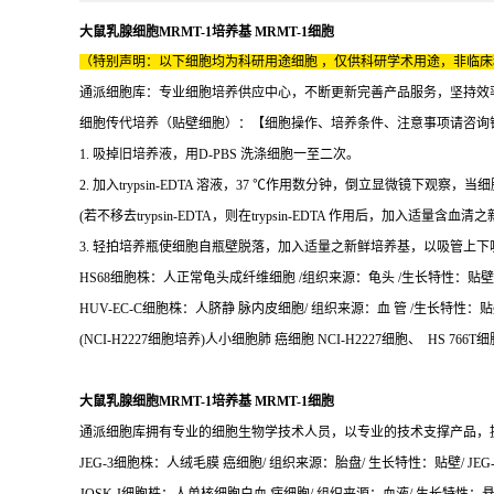
大鼠乳腺细胞MRMT-1培养基 MRMT-1细胞
（特别声明：以下细胞均为科研用途细胞 ，仅供科研学术用途，非临
通派细胞库：专业细胞培养供应中心，不断更新完善产品服务，坚持效
细胞传代培养（贴壁细胞）：【细胞操作、培养条件、注意事项请咨询
1. 吸掉旧培养液，用D-PBS 洗涤细胞一至二次。
2. 加入trypsin-EDTA 溶液，37 ℃作用数分钟，倒立显微镜下观察，当
(若不移去trypsin-EDTA，则在trypsin-EDTA 作用后，加入适量含
3. 轻拍培养瓶使细胞自瓶壁脱落，加入适量之新鲜培养基，以吸管上
HS68细胞株：人正常龟头成纤维细胞 /组织来源：龟头 /生长特性：贴壁/ 
HUV-EC-C细胞株：人脐静 脉内皮细胞/ 组织来源：血 管 /生长特性：贴壁/ HU
(NCI-H2227细胞培养)人小细胞肺 癌细胞 NCI-H2227细胞、 HS 766
大鼠乳腺细胞MRMT-1培养基 MRMT-1细胞
通派细胞库拥有专业的细胞生物学技术人员，以专业的技术支撑产品，
JEG-3细胞株：人绒毛膜 癌细胞/ 组织来源：胎盘/ 生长特性：贴壁/ JEG-