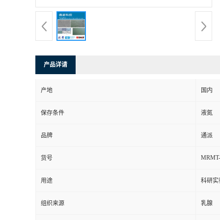
产品详请
产地
国内
保存条件
液氮
品牌
通派
MRMT-
货号
用途
科研实
组织来源
乳腺