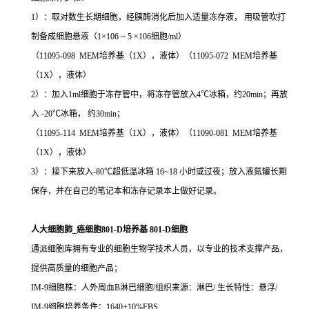
1）：取对数生长期细胞，经胰酶消化后加入适量冻存液， 用吸管吹打
制备成细胞悬液（1×106 ~ 5 ×106细胞/ml）
（11095-098 MEM培养基（1X），液体）（11095-072 MEM培养基
（1X），液体）
2）：加入1ml细胞于冻存管中，将冻存管放入4℃冰箱，约20min；再放
入 -20℃冰箱， 约30min；
（11095-114 MEM培养基（1X），液体）（11090-081 MEM培养基
（1X），液体）
3）：接下来放入-80℃超低温冰箱 16~18 小时或过夜；放入液氮罐长期
保存，并在自己的笔记本和冻存记录本上做好记录。
人大细胞肺_癌细胞801-D培养基 801-D细胞
通派细胞库拥有专业的细胞生物学技术人员，以专业的技术支撑产品，
提供高质量的细胞产品；
IM-9细胞株：人外周血B淋巴细胞/组织来源：淋巴/ 生长特性：悬浮/
IM-9细胞培养条件：1640+10%FBS