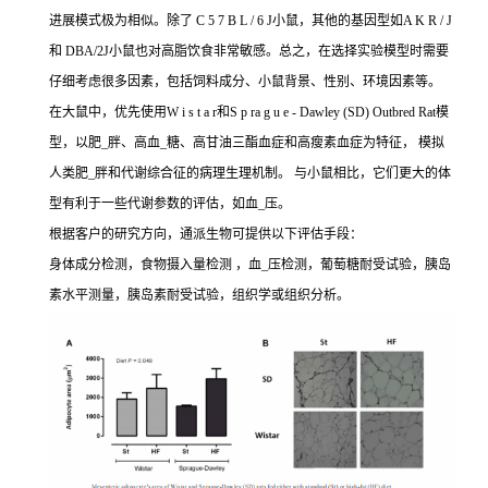
进展模式极为相似。除了 C 5 7 B L / 6 J小鼠，其他的基因型如A K R / J
和 DBA/2J小鼠也对高脂饮食非常敏感。总之，在选择实验模型时需要
仔细考虑很多因素，包括饲料成分、小鼠背景、性别、环境因素等。
在大鼠中，优先使用W i s t a r和S p ra g u e - Dawley (SD) Outbred Rat模
型，以肥_胖、高血_糖、高甘油三酯血症和高瘦素血症为特征， 模拟
人类肥_胖和代谢综合征的病理生理机制。 与小鼠相比，它们更大的体
型有利于一些代谢参数的评估，如血_压。
根据客户的研究方向，通派生物可提供以下评估手段：
身体成分检测，食物摄入量检测 ，血_压检测，葡萄糖耐受试验，胰岛
素水平测量，胰岛素耐受试验，组织学或组织分析。