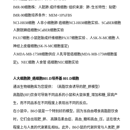
IMR-90细胞株：人胚肺 成纤维细胞/ 组织来源：肺 /生长特性：贴壁/
IMR-90细胞培养条件：MEM+10%FBS
NCI-H838细胞 人非小细胞肺 癌细胞NCI-H838细胞实验、SCaBER细胞
人膀胱鳞癌细胞SCaBER细胞实验
PA317细胞 小鼠胚胎成纤维细胞PA317细胞实验 、人SK-N-MC细胞 人
神经上皮瘤细胞(SK-N-MC细胞鉴定)
人MDA-MB-175Ⅶ细胞供应 人乳导管癌细胞(MDA-MB-175Ⅶ细胞鉴
定)、NEC细胞 人食管 癌细胞NEC细胞实验
人大细胞肺_癌细胞801-D培养基 801-D细胞
通派生物细胞库为您提供：（高脂饮食诱导的肥_胖模型）
高脂肪(HF)饮食可导致不同品系的小鼠和大鼠体重_增加和糖_尿病产
生，而不同品系在不同程度上表现出不同的反应。
在小鼠中，B6小鼠是一个特别好的模型，因为当自由喂食高脂肪饮食
时，它们会出现肥_胖、 高胰岛素血症、高血_糖和高血_压，这在很大
程度上与人类的代谢紊乱相似。此外，B6小鼠的代谢异常与人类肥_胖