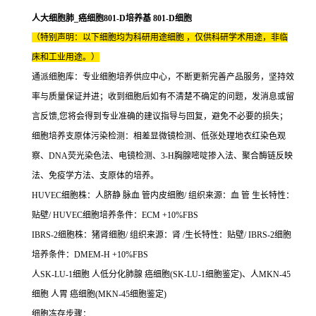
人大细胞肺_癌细胞801-D培养基 801-D细胞
（特别声明：以下细胞均为科研用途细胞 ，仅供科研学术用途，非临
床和工业用途。）
通派细胞库：专业细胞培养供应中心，不断更新完善产品服务，坚持效
率与质量保证并进；收到细胞后如有不清楚不确定的问题，发消息或留
言反馈,您将会得到专业准确的建议指导与回复，避免不必要的损失；
细胞培养支原体污染检测：相差显微镜检测、低张处理地衣红染色观
察、DNA荧光染色法、电镜检测、3-H胸腺嘧啶掺入法、聚合酶链反映
法、免疫学方法、支原体的培养。
HUVEC细胞株：人脐静 脉血 管内皮细胞/ 组织来源：血 管 生长特性：
贴壁/ HUVEC细胞培养条件：ECM +10%FBS
IBRS-2细胞株：猪肾细胞/ 组织来源：肾 /生长特性：贴壁/ IBRS-2细胞
培养条件：DMEM-H +10%FBS
人SK-LU-1细胞 人低分化肺腺 癌细胞(SK-LU-1细胞鉴定)、人MKN-45
细胞 人胃 癌细胞(MKN-45细胞鉴定)
细胞冻存步骤：