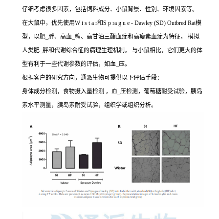
仔细考虑很多因素，包括饲料成分、小鼠背景、性别、环境因素等。
在大鼠中，优先使用W i s t a r和S p ra g u e - Dawley (SD) Outbred Rat模
型，以肥_胖、高血_糖、高甘油三酯血症和高瘦素血症为特征， 模拟
人类肥_胖和代谢综合征的病理生理机制。 与小鼠相比，它们更大的体
型有利于一些代谢参数的评估，如血_压。
根据客户的研究方向，通派生物可提供以下评估手段：
身体成分检测，食物摄入量检测 ，血_压检测，葡萄糖耐受试验，胰岛
素水平测量，胰岛素耐受试验，组织学或组织分析。