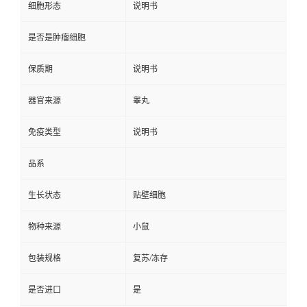
细胞形态
说明书
是否是肿瘤细胞
保质期
说明书
器官来源
睾丸
免疫类型
说明书
品系
生长状态
贴壁细胞
物种来源
小鼠
包装规格
复苏/冻存
是否进口
是