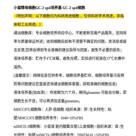
小鼠精母细胞GC-2 spd培养基 GC-2 spd细胞
（特别声明：以下细胞均为科研用途细胞 ，仅供科研学术用途，非临
床和工业用途。）
通派细胞库：专业细胞培养供应中心，不断更新完善产品服务，坚持效
率与质量保证并进；收到细胞后如有不清楚不确定的问题，发消息或留
言反馈,您将会得到专业准确的建议指导与回复，避免不必要的损失；
液体培养基：贮存于4℃冰箱，避免光照，实验进行前放在37℃水槽中
温热。
(温馨提示：网络信息仅供参考，细胞培养基贮存、细胞培养基污染预
防等问题建议您直接咨询通派细胞库客服，获取准确的细胞信息)
液体培养基(加血清) ：存放期为六个月，期间glutamine 可能会分解，若
细胞生长不佳，可以再添加适量glutamine。
MHCC97L细胞株：人肝 癌细胞 /组织来源：肝 /生长特性：贴
壁/MHCC97L细胞培养条件：1640+10%FBS
mIMCD-3细胞株：小鼠肾 脏内髓集合管3上皮细胞 / 组织来源：肾 /生
长特性：贴壁/mIMCD-3细胞培养条件：DMEM-H +10%FBS