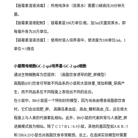
【链霉素溶液消毒】：所用纯净水（双蒸水）需要15磅高压20分钟灭
菌。
【链霉素溶液配制】：链霉素是100万单位/瓶，加5ml灭菌双蒸水，即
每毫升各为20万单位。
【链霉素溶液浓度】：使用时溶入培养液中，使浓度为100单位/ml。1
单位＝1微克
小鼠精母细胞GC-2 spd培养基 GC-2 spd细胞
通派生物细胞库为您提供：（高脂饮食诱导的肥_胖模型）
高脂肪(HF)饮食可导致不同品系的小鼠和大鼠体重_增加和糖_尿病产
生，而不同品系在不同程度上表现出不同的反应。
在小鼠中，B6小鼠是一个特别好的模型，因为当自由喂食高脂肪饮食
时，它们会出现肥_胖、 高胰岛素血症、高血_糖和高血_压，这在很大
程度上与人类的代谢紊乱相似。此外，B6小鼠的代谢异常与人类肥_胖
进展模式极为相似。除了 C 5 7 B L / 6 J小鼠，其他的基因型如A K R / J
和 DBA/2J小鼠也对高脂饮食非常敏感。总之，在选择实验模型时需要