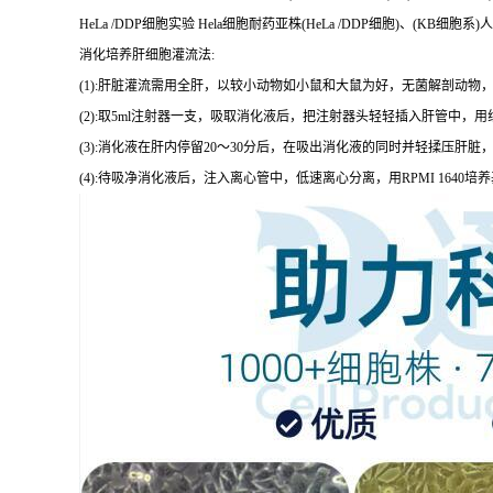
HeLa /DDP细胞实验 Hela细胞耐药亚株(HeLa /DDP细胞)、(KB细
消化培养肝细胞灌流法:
(1):肝脏灌流需用全肝，以较小动物如小鼠和大鼠为好，无菌解剖动物
(2):取5ml注射器一支，吸取消化液后，把注射器头轻轻插入肝管中
(3):消化液在肝内停留20～30分后，在吸出消化液的同时并轻揉压肝
(4):待吸净消化液后，注入离心管中，低速离心分离，用RPMI 16