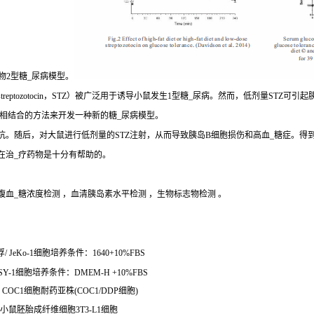
物2型糖_尿病模型。
eptozotocin，STZ）被广泛用于诱导小鼠发生1型糖_尿病。然而，低剂量STZ
疗相结合的方法来开发一种新的糖_尿病模型。
。随后，对大鼠进行低剂量的STZ注射，从而导致胰岛B细胞损伤和高血_糖症。得到
在治_疗药物是十分有帮助的。
腹血_糖浓度检测 ，血清胰岛素水平检测 ，生物标志物检测 。
JeKo-1细胞培养条件：1640+10%FBS
Y-1细胞培养条件：DMEM-H +10%FBS
验 COC1细胞耐药亚株(COC1/DDP细胞)
细胞系)小鼠胚胎成纤维细胞3T3-L1细胞