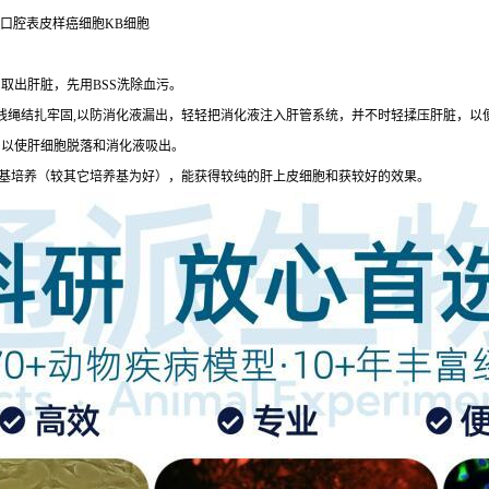
胞系)人口腔表皮样癌细胞KB细胞
，取出肝脏，先用BSS洗除血污。
，用线绳结扎牢固,以防消化液漏出，轻轻把消化液注入肝管系统，并不时轻揉压肝脏，
脏，以使肝细胞脱落和消化液吸出。
40培养基培养（较其它培养基为好），能获得较纯的肝上皮细胞和获较好的效果。