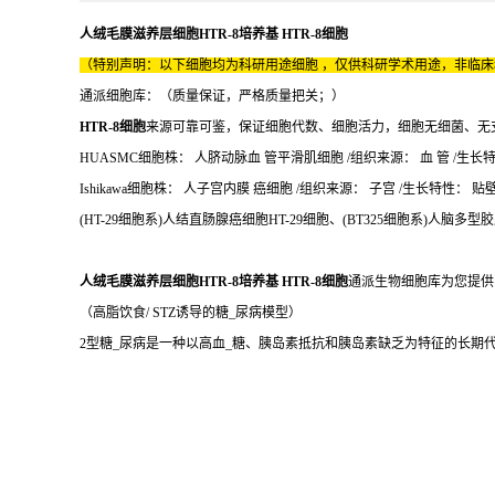
人绒毛膜滋养层细胞HTR-8培养基 HTR-8细胞
（特别声明：以下细胞均为科研用途细胞 ，仅供科研学术用途，非临
通派细胞库：（质量保证，严格质量把关；）
HTR-8细胞
来源可靠可鉴，保证细胞代数、细胞活力，细胞无细菌、无
HUASMC细胞株： 人脐动脉血 管平滑肌细胞 /组织来源： 血 管 /生长特性
Ishikawa细胞株： 人子宫内膜 癌细胞 /组织来源： 子宫 /生长特性： 贴壁 /
(HT-29细胞系)人结直肠腺癌细胞HT-29细胞、(BT325细胞系)人脑多型胶
人绒毛膜滋养层细胞HTR-8培养基 HTR-8细胞
通派生物细胞库为您提供
（高脂饮食/ STZ诱导的糖_尿病模型）
2型糖_尿病是一种以高血_糖、胰岛素抵抗和胰岛素缺乏为特征的长