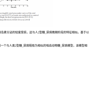
可引起胰岛素分泌的轻度受损，这与人2型糖_尿病晚期阶段的特征相似。基于以
一个与人类2型糖_尿病程极为相似的啮齿动物糖_尿病模型，该模型相