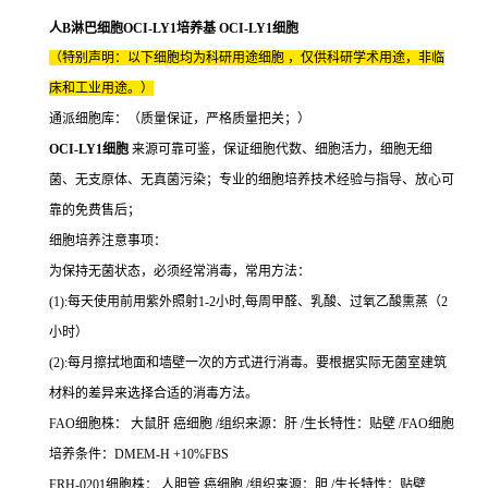
人B淋巴细胞OCI-LY1培养基 OCI-LY1细胞
（特别声明：以下细胞均为科研用途细胞 ，仅供科研学术用途，非临
床和工业用途。）
通派细胞库：（质量保证，严格质量把关；）
OCI-LY1细胞
来源可靠可鉴，保证细胞代数、细胞活力，细胞无细
菌、无支原体、无真菌污染；专业的细胞培养技术经验与指导、放心可
靠的免费售后；
细胞培养注意事项：
为保持无菌状态，必须经常消毒，常用方法：
(1):每天使用前用紫外照射1-2小时,每周甲醛、乳酸、过氧乙酸熏蒸（2
小时）
(2):每月擦拭地面和墙壁一次的方式进行消毒。要根据实际无菌室建筑
材料的差异来选择合适的消毒方法。
FAO细胞株： 大鼠肝 癌细胞 /组织来源：肝 /生长特性：贴壁 /FAO细胞
培养条件：DMEM-H +10%FBS
FRH-0201细胞株： 人胆管 癌细胞 /组织来源：胆 /生长特性：贴壁