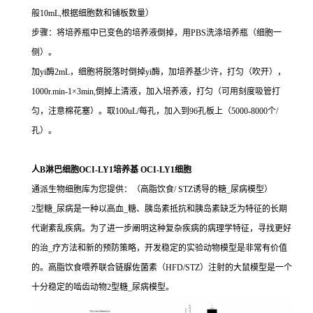
般10mL,根据细胞数和铺板数量）
步骤：将培养瓶中已变色的培养液倒掉，用PBS洗涤培养瓶（细胞一
侧）。
加yi酶2mL，细胞将脱落时倒掉yi酶，加培养基少许，打匀（吹开），
1000r.min-1×3min,倒掉上清液，加入培养液，打匀（可用刻度吸管打
匀，注意棉花塞）。取100uL/每孔，加入到96孔板上（5000-8000个/
孔）。
人B淋巴细胞OCI-LY1培养基 OCI-LY1细胞
通派生物细胞库为您提供：（高脂饮食/ STZ诱导的糖_尿病模型）
2型糖_尿病是一种以高血_糖、胰岛素抵抗和胰岛素缺乏为特征的长期
代谢紊乱疾病。为了进一步阐明这种复杂疾病的病理学特征，寻找更好
的治_疗方法和新的预防策略，开发稳定的实验动物模型是非常有价值
的。高脂饮食喂养联合链脲佐菌素（HFD/STZ）注射的大鼠模型是一个
十分稳定的啮齿动物2型糖_尿病模型。