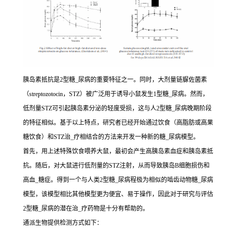
胰岛素抵抗是2型糖_尿病的重要特征之一。同时，大剂量链脲佐菌素
（streptozotocin，STZ）被广泛用于诱导小鼠发生1型糖_尿病。然而，
低剂量STZ可引起胰岛素分泌的轻度受损，这与人2型糖_尿病晚期阶段
的特征相似。基于以上特点，研究者已经开始通过饮食（高脂肪或高果
糖饮食）和STZ治_疗相结合的方法来开发一种新的糖_尿病模型。
首先，用上述特殊饮食喂养大鼠，最初会产生高胰岛素血症和胰岛素抵
抗。随后，对大鼠进行低剂量的STZ注射，从而导致胰岛B细胞损伤和
高血_糖症。得到一个与人类2型糖_尿病程极为相似的啮齿动物糖_尿病
模型，该模型相比其他模型更为便宜、易于操作，因此对于研究与评估
2型糖_尿病的潜在治_疗药物是十分有帮助的。
通派生物提供检测方式如下：