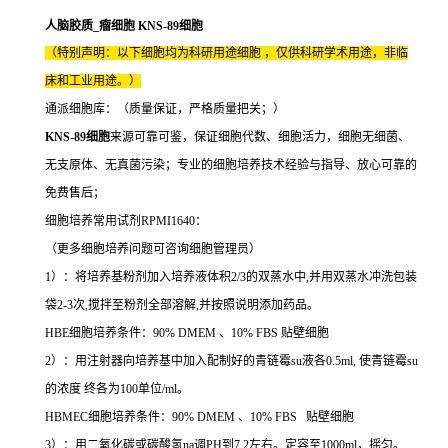
人脑胶质_瘤细胞 KNS-89细胞
（特别声明：以下细胞均为科研用途细胞 ，仅供科研学术用途，非临
床和工业用途。）
通派细胞库：（质量保证，严格质量把关；）
KNS-89细胞
来源可靠可鉴，保证细胞代数、细胞活力，细胞无细菌、
无支原体、无真菌污染；专业的细胞培养技术经验与指导、放心可靠的
免费售后；
细胞培养常用试剂RPMI1640：
（更多细胞培养问题可咨询细胞管理员）
1）：将培养基粉剂加入培养液体积2/3的双蒸水中,并用双蒸水冲洗包装
袋2-3次,搅拌至粉剂全部溶解,并按照说明添加药品。
HBE细胞培养条件：90% DMEM 、10% FBS 贴壁细胞
2）：用注射器向培养基中加入配制好的青链霉su液各0.5ml, 使青链霉su
的浓度 终各为100单位/ml。
HBMEC细胞培养条件：90% DMEM 、10% FBS 贴壁细胞
3）：用二氧化碳或碳酸氢na调PH到7.2左右。定容至1000ml，摇匀。