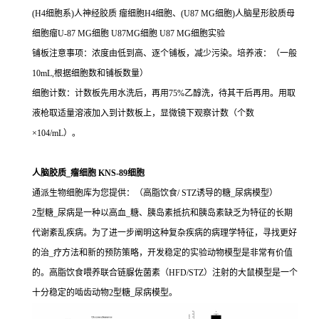
(H4细胞系)人神经胶质 瘤细胞H4细胞、(U87 MG细胞)人脑星形胶质母
细胞瘤U-87 MG细胞 U87MG细胞 U87 MG细胞实验
铺板注意事项：浓度由低到高、逐个铺板，减少污染。培养液：（一般
10mL,根据细胞数和铺板数量）
细胞计数：计数板先用水洗后，再用75%乙醇洗，待其干后再用。用取
液枪取适量溶液加入到计数板上，显微镜下观察计数（个数
×104/mL）。
人脑胶质_瘤细胞 KNS-89细胞
通派生物细胞库为您提供：（高脂饮食/ STZ诱导的糖_尿病模型）
2型糖_尿病是一种以高血_糖、胰岛素抵抗和胰岛素缺乏为特征的长期
代谢紊乱疾病。为了进一步阐明这种复杂疾病的病理学特征，寻找更好
的治_疗方法和新的预防策略，开发稳定的实验动物模型是非常有价值
的。高脂饮食喂养联合链脲佐菌素（HFD/STZ）注射的大鼠模型是一个
十分稳定的啮齿动物2型糖_尿病模型。