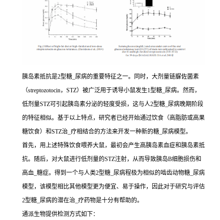
胰岛素抵抗是2型糖_尿病的重要特征之一。同时，大剂量链脲佐菌素
（streptozotocin，STZ）被广泛用于诱导小鼠发生1型糖_尿病。然而，
低剂量STZ可引起胰岛素分泌的轻度受损，这与人2型糖_尿病晚期阶段
的特征相似。基于以上特点，研究者已经开始通过饮食（高脂肪或高果
糖饮食）和STZ治_疗相结合的方法来开发一种新的糖_尿病模型。
首先，用上述特殊饮食喂养大鼠，最初会产生高胰岛素血症和胰岛素抵
抗。随后，对大鼠进行低剂量的STZ注射，从而导致胰岛B细胞损伤和
高血_糖症。得到一个与人类2型糖_尿病程极为相似的啮齿动物糖_尿病
模型，该模型相比其他模型更为便宜、易于操作，因此对于研究与评估
2型糖_尿病的潜在治_疗药物是十分有帮助的。
通派生物提供检测方式如下：