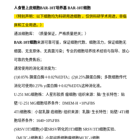
人食管上皮细胞BAR-10T培养基 BAR-10T细胞
（特别声明：以下细胞均为科研用途细胞 ，仅供科研学术用途，非临
床和工业用途。）
通派细胞库：（质量保证，严格质量把关；）
BAR-10T细胞
来源可靠可鉴，保证细胞代数、细胞活力，保证细胞无
细菌、无支原体、无真菌污染；专业的细胞培养技术经验与指导、放心
可靠的免费售后；
通常使用的消化液浓度为：
(1)0.05％ 胰蛋白酶＋0.02％EDTA；(2)0.25%胰蛋白酶；多数细胞传代
消化可使用0.25％ yi蛋白酶＋0.02％EDTA这种消化液。
U-251 MG细胞株：人星形胶质 瘤细胞/ 组织来源：脑/ 生长特性：贴
壁/ U-251 MG细胞培养条件：DMEM-H +10%FBS
4T1细胞株：小鼠乳腺 癌细胞/ 组织来源：乳腺/ 生长特性：贴壁/ 4T1细
胞培养条件：1640+10%FBS
(SRSV/3T3细胞)小鼠SRSV转化的3T3细胞 SRSV/3T3细胞实验、
（MLTC-1细胞系）小鼠间质细胞瘤细胞MLTC-1细胞