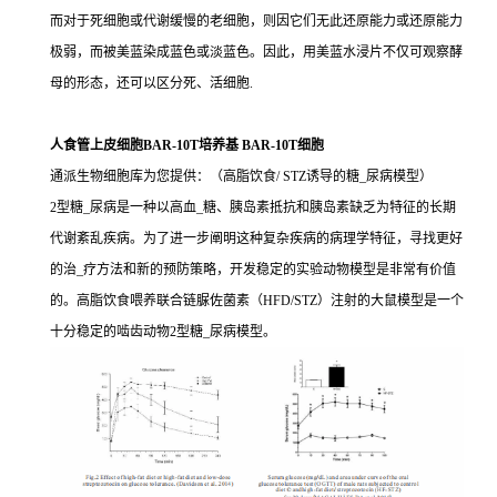
而对于死细胞或代谢缓慢的老细胞，则因它们无此还原能力或还原能力
极弱，而被美蓝染成蓝色或淡蓝色。因此，用美蓝水浸片不仅可观察酵
母的形态，还可以区分死、活细胞.
人食管上皮细胞BAR-10T培养基 BAR-10T细胞
通派生物细胞库为您提供：（高脂饮食/ STZ诱导的糖_尿病模型）
2型糖_尿病是一种以高血_糖、胰岛素抵抗和胰岛素缺乏为特征的长期
代谢紊乱疾病。为了进一步阐明这种复杂疾病的病理学特征，寻找更好
的治_疗方法和新的预防策略，开发稳定的实验动物模型是非常有价值
的。高脂饮食喂养联合链脲佐菌素（HFD/STZ）注射的大鼠模型是一个
十分稳定的啮齿动物2型糖_尿病模型。