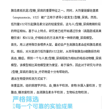
胰岛素抵抗是2型糖_尿病的重要特征之一。同时，大剂量链脲佐菌素
（streptozotocin，STZ）被广泛用于诱导小鼠发生1型糖_尿病。然而，
低剂量STZ可引起胰岛素分泌的轻度受损，这与人2型糖_尿病晚期阶段
的特征相似。基于以上特点，研究者已经开始通过饮食（高脂肪或高果
糖饮食）和STZ治_疗相结合的方法来开发一种新的糖_尿病模型。
首先，用上述特殊饮食喂养大鼠，最初会产生高胰岛素血症和胰岛素抵
抗。随后，对大鼠进行低剂量的STZ注射，从而导致胰岛B细胞损伤和
高血_糖症。得到一个与人类2型糖_尿病程极为相似的啮齿动物糖_尿病
模型，该模型相比其他模型更为便宜、易于操作，因此对于研究与评估
2型糖_尿病的潜在治_疗药物是十分有帮助的。
通派生物提供检测方式如下：
体重监测，组织病理学评估，血_糖水平检测，食物/水摄入量检测 ，空
腹血_糖浓度检测 ，血清胰岛素水平检测 ，生物标志物检测 。