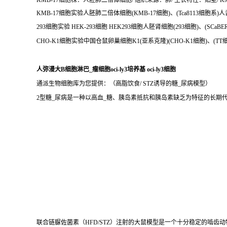
KMB-17细胞株：人胚肺二倍体细胞/ 组织来源：肺/ 生长特性：贴壁/ KM
KMB-17细胞实验人胚肺二倍体细胞(KMB-17细胞)、(Tca8113细胞系)人舌鳞
293细胞实验 HEK-293细胞 HEK293细胞人胚肾细胞(293细胞)、(SC
CHO-K1细胞实验中国仓鼠卵巢细胞K1(亚系克隆)(CHO-K1细胞)、(T
人弥漫大B细胞淋巴_瘤细胞oci-ly3培养基 oci-ly3细胞
通派生物细胞库为您提供：（高脂饮食/ STZ诱导的糖_尿病模型）
2型糖_尿病是一种以高血_糖、胰岛素抵抗和胰岛素缺乏为特征的长
联合链脲佐菌素（HFD/STZ）注射的大鼠模型是一个十分稳定的啮齿动