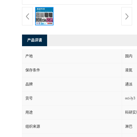
产品详请
产地
国内
保存条件
液氮
品牌
通派
oci-ly3
货号
用途
科研实
组织来源
淋巴