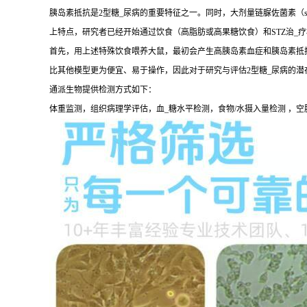
胰岛素抵抗是2型糖_尿病的重要特征之一。同时，大剂量链脲佐菌素（str
上特点，研究者已经开始通过饮食（高脂肪或高果糖饮食）和STZ治_
首先，用上述特殊饮食喂养大鼠，最初会产生高胰岛素血症和胰岛素抵抗
比其他模型更为便宜、易于操作，因此对于研究与评估2型糖_尿病的潜
通派生物提供检测方式如下：
体重监测，组织病理学评估，血_糖水平检测，食物/水摄入量检测 ，空