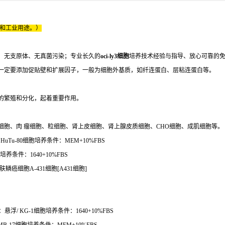
床和工业用途。）
、无支原体、无真菌污染；专业长久的
oci-ly3细胞
培养技术经验与指导、放心可靠的
一定要添加促贴壁和扩展因子，一般为细胞外基质，如纤连蛋白、层粘连蛋白等。
的繁殖和分化，起着重要作用。
胞、肉 瘤细胞、粒细胞、肾上皮细胞、肾上腺皮质细胞、CHO细胞、成肌细胞等。
uTu-80细胞培养条件：MEM+10%FBS
养条件：1640+10%FBS
肤鳞癌细胞A-431细胞[A431细胞]
浮/ KG-1细胞培养条件：1640+10%FBS