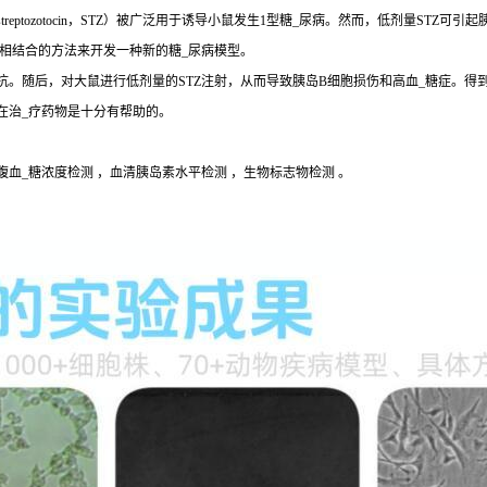
eptozotocin，STZ）被广泛用于诱导小鼠发生1型糖_尿病。然而，低剂量STZ
疗相结合的方法来开发一种新的糖_尿病模型。
。随后，对大鼠进行低剂量的STZ注射，从而导致胰岛B细胞损伤和高血_糖症。得到
在治_疗药物是十分有帮助的。
腹血_糖浓度检测 ，血清胰岛素水平检测 ，生物标志物检测 。