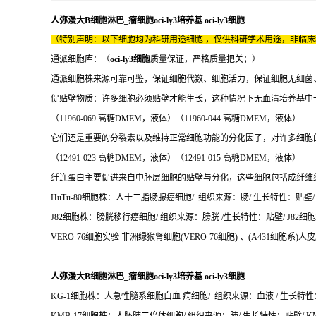
人弥漫大B细胞淋巴_瘤细胞oci-ly3培养基 oci-ly3细胞
（特别声明：以下细胞均为科研用途细胞 ，仅供科研学术用途，非临
通派细胞库：（
oci-ly3细胞
质量保证，严格质量把关；）
通派细胞株来源可靠可鉴，保证细胞代数、细胞活力，保证细胞无细菌
促贴壁物质：许多细胞必须贴壁才能生长，这种情况下无血清培养基中
（11960-069 高糖DMEM，液体）（11960-044 高糖DMEM，液体）
它们还是重要的分裂素以及维持正常细胞功能的分化因子，对许多细胞
（12491-023 高糖DMEM，液体）（12491-015 高糖DMEM，液体）
纤连蛋白主要促进来自中胚层细胞的贴壁与分化，这些细胞包括成纤维细
HuTu-80细胞株：人十二脂肠腺癌细胞/ 组织来源：肠/ 生长特性：贴壁/ H
J82细胞株：膀胱移行癌细胞/ 组织来源：膀胱 /生长特性：贴壁/ J82细胞培
VERO-76细胞实验 非洲绿猴肾细胞(VERO-76细胞) 、(A431细胞系)人皮
人弥漫大B细胞淋巴_瘤细胞oci-ly3培养基 oci-ly3细胞
KG-1细胞株：人急性髓系细胞白血 病细胞/ 组织来源：血液 / 生长特性：悬