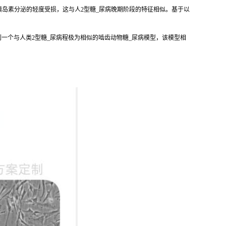
可引起胰岛素分泌的轻度受损，这与人2型糖_尿病晚期阶段的特征相似。基于以
一个与人类2型糖_尿病程极为相似的啮齿动物糖_尿病模型，该模型相