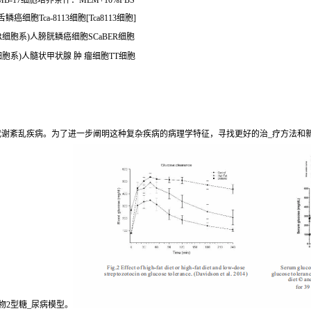
B-17细胞培养条件：MEM+10%FBS
癌细胞Tca-8113细胞[Tca8113细胞]
aBER细胞系)人膀胱鳞癌细胞SCaBER细胞
T细胞系)人髓状甲状腺 肿 瘤细胞TT细胞
期代谢紊乱疾病。为了进一步阐明这种复杂疾病的病理学特征，寻找更好的治_疗方法和
物2型糖_尿病模型。