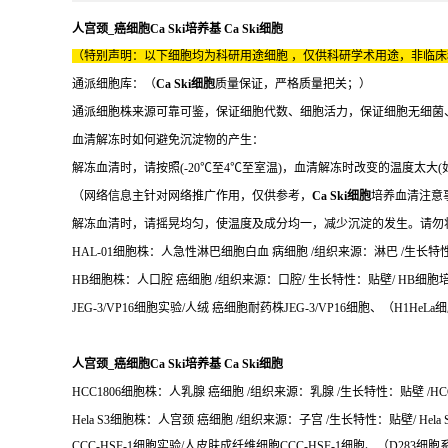
人宫颈_癌细胞Ca Ski培养基 Ca Ski细胞
（特别声明：以下细胞均为科研用途细胞 ，仅供科研学术用途，非临
通派细胞库：（
Ca Ski细胞
质量保证，严格质量把关；）
通派细胞株来源可靠可鉴，保证细胞代数、细胞活力，保证细胞无细菌
血清解冻时如何避免沉淀物的产生：
解冻血清时，请按照(-20℃至4℃至室温)，血清解冻时改变的温度太大(
（网络信息主针对网络推广作用，仅供参考，
Ca Ski细胞
培养血清注意
解冻血清时，请摇晃均匀，使温度及成分均一，减少沉淀的发生。请勿将
HAL-01细胞株：人急性淋巴细胞白血 病细胞 /组织来源：淋巴 /生长特性：悬
HB细胞株：人口腔 癌细胞 /组织来源：口腔/ 生长特性：贴壁/ HB细胞培养
JEG-3/VP16细胞实验/人绒 癌细胞耐药株JEG-3/VP16细胞、（H1He
人宫颈_癌细胞Ca Ski培养基 Ca Ski细胞
HCC1806细胞株：人乳腺 癌细胞 /组织来源：乳腺 /生长特性：贴壁 /HCC
Hela S3细胞株：人宫颈 癌细胞 /组织来源：子宫 /生长特性：贴壁/ Hela 
CCC-HSF-1细胞实验/人皮肤成纤维细胞CCC-HSF-1细胞、（D283