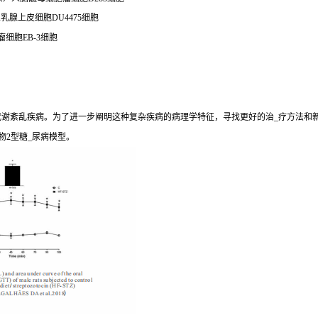
）人乳腺上皮细胞DU4475细胞
瘤细胞EB-3细胞
期代谢紊乱疾病。为了进一步阐明这种复杂疾病的病理学特征，寻找更好的治_疗方法和
物2型糖_尿病模型。