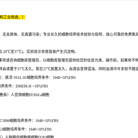
床和工业用途。）
、无支原体、无真菌污染；专业长久的细胞培养技术经验与指导、放心可靠的免费售
如-20℃至37℃)，实验显示非常容易产生沉淀物。
事项请咨询细胞库管理员，以细胞库管理员提供给您的信息为准，操作前，如果有不
血清置于37℃太久。若在37℃放置太久，血清会变得混浊，同时血清中许多较不稳
浮/ HAL-01细胞培养条件：1640+10%FBS
条件：DMEM-H +10%FBS
La细胞系）人宫颈细胞H1HeLa细胞
1806细胞培养条件：1640+10%FBS
S3细胞培养条件：1640+10%FBS
细胞系）人脑髓母细胞瘤细胞D283细胞