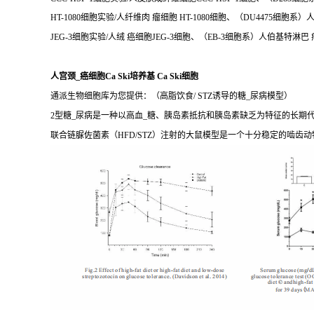
HT-1080细胞实验/人纤维肉 瘤细胞 HT-1080细胞、（DU4475细胞系
JEG-3细胞实验/人绒 癌细胞JEG-3细胞、（EB-3细胞系）人伯基特淋巴 
人宫颈_癌细胞Ca Ski培养基 Ca Ski细胞
通派生物细胞库为您提供：（高脂饮食/ STZ诱导的糖_尿病模型）
2型糖_尿病是一种以高血_糖、胰岛素抵抗和胰岛素缺乏为特征的长
联合链脲佐菌素（HFD/STZ）注射的大鼠模型是一个十分稳定的啮齿动