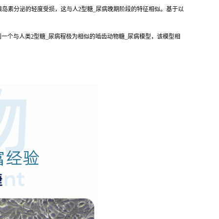
可引起胰岛素分泌的轻度受损，这与人2型糖_尿病晚期阶段的特征相似。基于以
一个与人类2型糖_尿病程极为相似的啮齿动物糖_尿病模型，该模型相