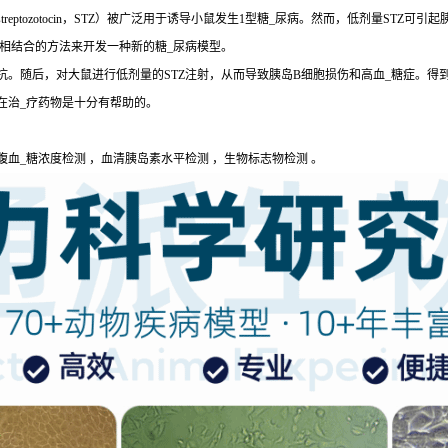
eptozotocin，STZ）被广泛用于诱导小鼠发生1型糖_尿病。然而，低剂量STZ
疗相结合的方法来开发一种新的糖_尿病模型。
。随后，对大鼠进行低剂量的STZ注射，从而导致胰岛B细胞损伤和高血_糖症。得到
在治_疗药物是十分有帮助的。
腹血_糖浓度检测 ，血清胰岛素水平检测 ，生物标志物检测 。