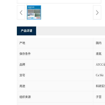
产品详请
产地
国内
保存条件
液氮
品牌
ATCC
Ca Ski
货号
用途
科研实
组织来源
子宫