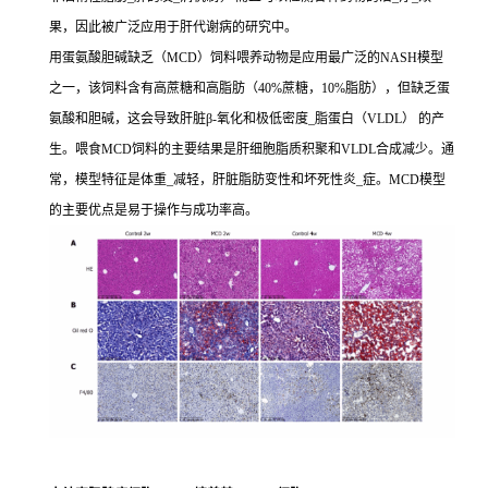
果，因此被广泛应用于肝代谢病的研究中。
用蛋氨酸胆碱缺乏（MCD）饲料喂养动物是应用最广泛的NASH模型
之一，该饲料含有高蔗糖和高脂肪（40%蔗糖，10%脂肪），但缺乏蛋
氨酸和胆碱，这会导致肝脏β-氧化和极低密度_脂蛋白（VLDL） 的产
生。喂食MCD饲料的主要结果是肝细胞脂质积聚和VLDL合成减少。通
常，模型特征是体重_减轻，肝脏脂肪变性和坏死性炎_症。MCD模型
的主要优点是易于操作与成功率高。