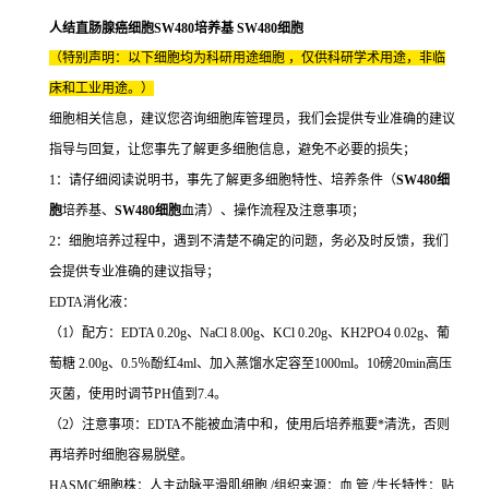
人结直肠腺癌细胞SW480培养基 SW480细胞
（特别声明：以下细胞均为科研用途细胞 ，仅供科研学术用途，非临
床和工业用途。）
细胞相关信息，建议您咨询细胞库管理员，我们会提供专业准确的建议
指导与回复，让您事先了解更多细胞信息，避免不必要的损失；
1：请仔细阅读说明书，事先了解更多细胞特性、培养条件（
SW480细
胞
培养基、
SW480细胞
血清）、操作流程及注意事项；
2：细胞培养过程中，遇到不清楚不确定的问题，务必及时反馈，我们
会提供专业准确的建议指导；
EDTA消化液：
（1）配方：EDTA 0.20g、NaCl 8.00g、KCl 0.20g、KH2PO4 0.02g、葡
萄糖 2.00g、0.5％酚红4ml、加入蒸馏水定容至1000ml。10磅20min高压
灭菌，使用时调节PH值到7.4。
（2）注意事项：EDTA不能被血清中和，使用后培养瓶要*清洗，否则
再培养时细胞容易脱壁。
HASMC细胞株：人主动脉平滑肌细胞 /组织来源：血 管 /生长特性：贴