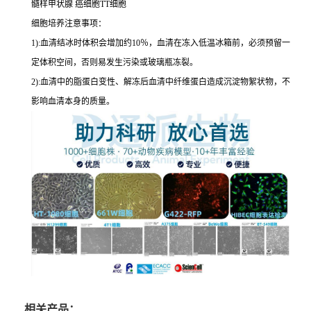
髓样甲状腺 癌细胞TT细胞
细胞培养注意事项：
1):血清结冰时体积会增加约10％，血清在冻入低温冰箱前，必须预留一
定体积空间，否则易发生污染或玻璃瓶冻裂。
2):血清中的脂蛋白变性、解冻后血清中纤维蛋白造成沉淀物絮状物，不
影响血清本身的质量。
相关产品：