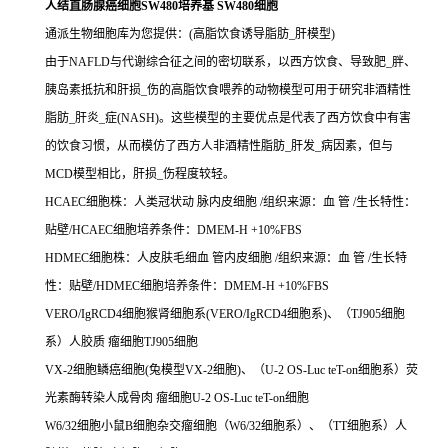
人结直肠腺癌细胞SW480培养基 SW480细胞
通派生物细胞库为您提供：(高脂饮食诱导脂肪_肝模型)
由于NAFLD与代谢综合征之间的密切联系，以西方饮食、导致肥_胖、
胰岛素抵抗和肝损_伤的高脂饮食喂养的动物模型可用于研究非酒精性
脂肪_肝炎_症(NASH)。这些模型的主要优点是代表了西方饮食中有害
的饮食习惯，从而模仿了西方人非酒精性脂肪_肝发_病因素，但与
MCD模型相比，肝损_伤程度较轻。
HCAEC细胞株：人类冠状动 脉内皮细胞 /组织来源：血 管 /生长特性：
贴壁/HCAEC细胞培养条件：DMEM-H +10%FBS
HDMEC细胞株：人皮肤毛细血 管内皮细胞 /组织来源：血 管 /生长特
性：贴壁/HDMEC细胞培养条件：DMEM-H +10%FBS
VERO/IgRCD4细胞猴肾细胞系(VERO/IgRCD4细胞系)、（TJ905细胞
系）人胶质 瘤细胞TJ905细胞
VX-2细胞鳞癌细胞(兔模型VX-2细胞)、（U-2 OS-Luc teT-on细胞系）荧
光素酶转染人成骨肉 瘤细胞U-2 OS-Luc teT-on细胞
W6/32细胞小鼠B细胞杂交瘤细胞（W6/32细胞系）、（TT细胞系）人