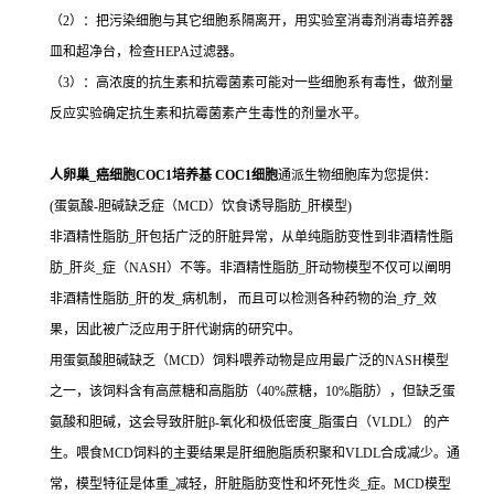
（2）：把污染细胞与其它细胞系隔离开，用实验室消毒剂消毒培养器
皿和超净台，检查HEPA过滤器。
（3）：高浓度的抗生素和抗霉菌素可能对一些细胞系有毒性，做剂量
反应实验确定抗生素和抗霉菌素产生毒性的剂量水平。
人卵巢_癌细胞COC1培养基 COC1细胞
通派生物细胞库为您提供：
(蛋氨酸-胆碱缺乏症（MCD）饮食诱导脂肪_肝模型)
非酒精性脂肪_肝包括广泛的肝脏异常，从单纯脂肪变性到非酒精性脂
肪_肝炎_症（NASH）不等。非酒精性脂肪_肝动物模型不仅可以阐明
非酒精性脂肪_肝的发_病机制， 而且可以检测各种药物的治_疗_效
果，因此被广泛应用于肝代谢病的研究中。
用蛋氨酸胆碱缺乏（MCD）饲料喂养动物是应用最广泛的NASH模型
之一，该饲料含有高蔗糖和高脂肪（40%蔗糖，10%脂肪），但缺乏蛋
氨酸和胆碱，这会导致肝脏β-氧化和极低密度_脂蛋白（VLDL） 的产
生。喂食MCD饲料的主要结果是肝细胞脂质积聚和VLDL合成减少。通
常，模型特征是体重_减轻，肝脏脂肪变性和坏死性炎_症。MCD模型