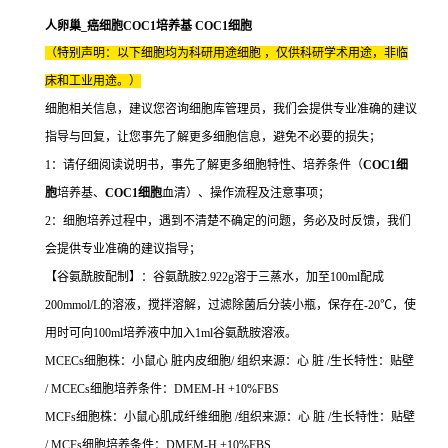
人卵巢_癌细胞COC1培养基 COC1细胞
（特别声明：以下细胞均为科研用途细胞 ，仅供科研学术用途，非临
床和工业用途。）
细胞相关信息，建议您咨询细胞库管理员，我们会提供专业准确的建议
指导与回复，让您事先了解更多细胞信息，避免不必要的损失；
1：请仔细阅读说明书，事先了解更多细胞特性、培养条件（
COC1细
胞
培养基、
COC1细胞
血清）、操作流程及注意事项；
2：细胞培养过程中，遇到不清楚不确定的问题，务必及时反馈，我们
会提供专业准确的建议指导；
【谷氨酰胺配制】：谷氨酰胺2.922g溶于三蒸水，加至100ml配成
200mmol/L的溶液，搅拌溶解，过滤除菌后分装小瓶，保存在-20℃，使
用时可向100ml培养液中加入1ml谷氨酰胺溶液。
MCECs细胞株：小鼠心 脏内皮细胞/ 组织来源：心 脏 /生长特性：贴壁
/ MCECs细胞培养条件：DMEM-H +10%FBS
MCFs细胞株：小鼠心肌成纤维细胞 /组织来源：心 脏 /生长特性：贴壁
/ MCFs细胞培养条件：DMEM-H +10%FBS