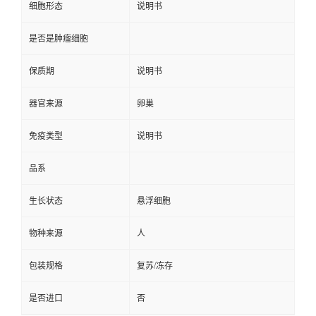
细胞形态
说明书
是否是肿瘤细胞
保质期
说明书
器官来源
卵巢
免疫类型
说明书
品系
生长状态
悬浮细胞
物种来源
人
包装规格
复苏/冻存
是否进口
否