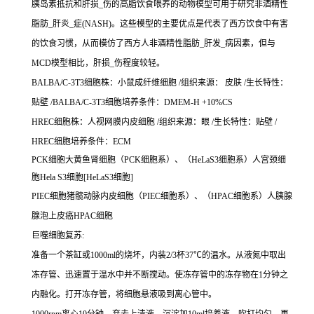
胰岛素抵抗和肝损_伤的高脂饮食喂养的动物模型可用于研究非酒精性
脂肪_肝炎_症(NASH)。这些模型的主要优点是代表了西方饮食中有害
的饮食习惯，从而模仿了西方人非酒精性脂肪_肝发_病因素，但与
MCD模型相比，肝损_伤程度较轻。
BALBA/C-3T3细胞株：小鼠成纤维细胞 /组织来源： 皮肤 /生长特性：
贴壁 /BALBA/C-3T3细胞培养条件：DMEM-H +10%CS
HREC细胞株：人视网膜内皮细胞 /组织来源：眼 /生长特性：贴壁 /
HREC细胞培养条件：ECM
PCK细胞大黄鱼肾细胞（PCK细胞系）、（HeLaS3细胞系）人宫颈细
胞Hela S3细胞[HeLaS3细胞]
PIEC细胞猪髋动脉内皮细胞（PIEC细胞系）、（HPAC细胞系）人胰腺
腺泡上皮癌HPAC细胞
巨噬细胞复苏:
准备一个茶缸或1000ml的烧坏，内装2/3杯37℃的温水。从液氮中取出
冻存管、迅速置于温水中并不断搅动。使冻存管中的冻存物在1分钟之
内融化。打开冻存管，将细胞悬液吸到离心管中。