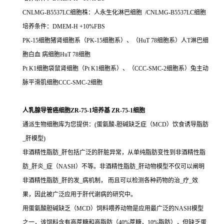
CNLMG-B5537LC细胞株：人永生化淋巴细胞 /CNLMG-B5537LC细胞
培养条件：DMEM-H +10%FBS
PK-15细胞猪肾细胞系（PK-15细胞系）、（HuT 78细胞系）人T淋巴细
胞白血 病细胞HuT 78细胞
Pt K1细胞袋鼠肾细胞（Pt K1细胞系）、（CCC-SMC-2细胞系）兔主动
脉平滑肌细胞CCC-SMC-2细胞
人乳腺导管癌细胞ZR-75-1培养基 ZR-75-1细胞
通派生物细胞库为您提供：(蛋氨酸-胆碱缺乏症（MCD）饮食诱导脂肪
_肝模型)
非酒精性脂肪_肝包括广泛的肝脏异常，从单纯脂肪变性到非酒精性脂
肪_肝炎_症（NASH）不等。非酒精性脂肪_肝动物模型不仅可以阐明
非酒精性脂肪_肝的发_病机制， 而且可以检测各种药物的治_疗_效
果，因此被广泛应用于肝代谢病的研究中。
用蛋氨酸胆碱缺乏（MCD）饲料喂养动物是应用最广泛的NASH模型
之一，该饲料含有高蔗糖和高脂肪（40%蔗糖，10%脂肪），但缺乏蛋