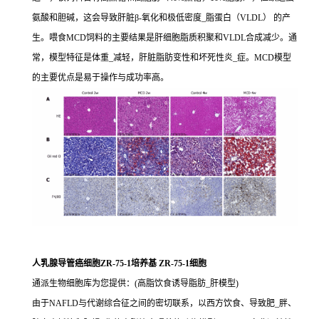
氨酸和胆碱，这会导致肝脏β-氧化和极低密度_脂蛋白（VLDL） 的产
生。喂食MCD饲料的主要结果是肝细胞脂质积聚和VLDL合成减少。通
常，模型特征是体重_减轻，肝脏脂肪变性和坏死性炎_症。MCD模型
的主要优点是易于操作与成功率高。
人乳腺导管癌细胞ZR-75-1培养基 ZR-75-1细胞
通派生物细胞库为您提供：(高脂饮食诱导脂肪_肝模型)
由于NAFLD与代谢综合征之间的密切联系，以西方饮食、导致肥_胖、