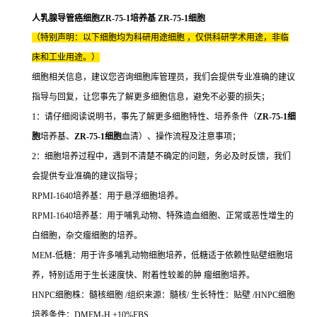
人乳腺导管癌细胞ZR-75-1培养基 ZR-75-1细胞
（特别声明：以下细胞均为科研用途细胞 ，仅供科研学术用途，非临
床和工业用途。）
细胞相关信息，建议您咨询细胞库管理员，我们会提供专业准确的建议
指导与回复，让您事先了解更多细胞信息，避免不必要的损失；
1：请仔细阅读说明书，事先了解更多细胞特性、培养条件（
ZR-75-1细
胞
培养基、
ZR-75-1细胞
血清）、操作流程及注意事项；
2：细胞培养过程中，遇到不清楚不确定的问题，务必及时反馈，我们
会提供专业准确的建议指导；
RPMI-1640培养基：用于悬浮细胞培养。
RPMI-1640培养基：用于哺乳动物、特殊造血细胞、正常或恶性增生的
白细胞，杂交瘤细胞的培养。
MEM-低糖：用于许多哺乳动物细胞培养，低糖适于依赖性贴壁细胞培
养，特别适用于生长速度快、附着性较差的肿 瘤细胞培养。
HNPC细胞株：髓核细胞 /组织来源：髓核/ 生长特性：贴壁 /HNPC细胞
培养条件：DMEM-H +10%FBS