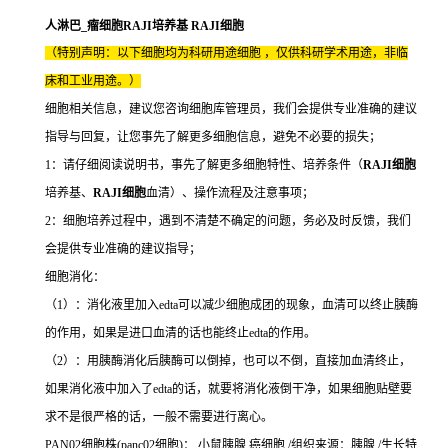
人淋巴_瘤细胞RAJI培养基 RAJI细胞
（特别声明：以下细胞均为科研用途细胞 ，仅供科研学术用途，非临
床和工业用途。）
细胞相关信息，建议您咨询细胞库管理员，我们会提供专业准确的建议
指导与回复，让您事先了解更多细胞信息，避免不必要的损失；
1：请仔细阅读说明书，事先了解更多细胞特性、培养条件（
RAJI细胞
培养基、
RAJI细胞
血清）、操作流程及注意事项；
2：细胞培养过程中，遇到不清楚不确定的问题，务必及时反馈，我们
会提供专业准确的建议指导；
细胞消化：
（1）：消化液里加入edta可以减少细胞成团的现象，血清可以终止胰酶
的作用，如果是进口血清的话也能终止edta的作用。
（2）：用胰酶消化后胰酶可以倒掉，也可以不倒，直接加血清终止，
如果消化液中加入了edta的话，就要将消化液倒干净，如果细胞贴壁要
求不是很严格的话，一般不需要进行离心。
PAN02细胞株(panc02细胞)： 小鼠胰腺 癌细胞 /组织来源：胰腺 /生长特