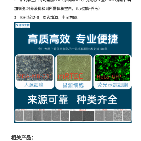
2：加药和空白的均需加Cell（原料药SPD，先用极少量DMSO溶解，再
加细胞 培养液稀释到所需体积空白，即只加培养液）
3：96孔板12×8，周边填满，中间为60。
相关产品：