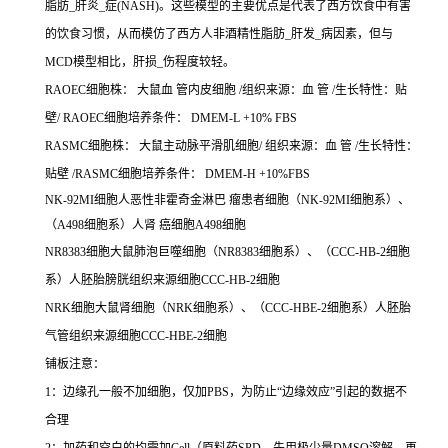
脂肪_肝炎_症(NASH)。这些模型的主要优点是代表了西方饮食中有害
的饮食习惯，从而模仿了西方人非酒精性脂肪_肝发_病因素，但与
MCD模型相比，肝损_伤程度较轻。
RAOEC细胞株： 大鼠血 管内皮细胞 /组织来源：血 管 /生长特性：贴
壁/ RAOEC细胞培养条件： DMEM-L +10% FBS
RASMC细胞株： 大鼠主动脉平滑肌细胞/ 组织来源：血 管 /生长特性：
贴壁 /RASMC细胞培养条件： DMEM-H +10%FBS
NK-92MI细胞人恶性非霍奇金淋巴 瘤患者细胞（NK-92MI细胞系）、
（A498细胞系）人肾 癌细胞A498细胞
NR8383细胞大鼠肺泡巨噬细胞（NR8383细胞系）、（CCC-HB-2细胞
系）人胚胎膀胱组织来源细胞CCC-HB-2细胞
NRK细胞大鼠肾细胞（NRK细胞系）、（CCC-HBE-2细胞系）人胚胎
气管组织来源细胞CCC-HBE-2细胞
铺板注意：
1：边缘孔一般不加细胞，仅加PBS，为防止“边缘效应”引起的数据不
合理