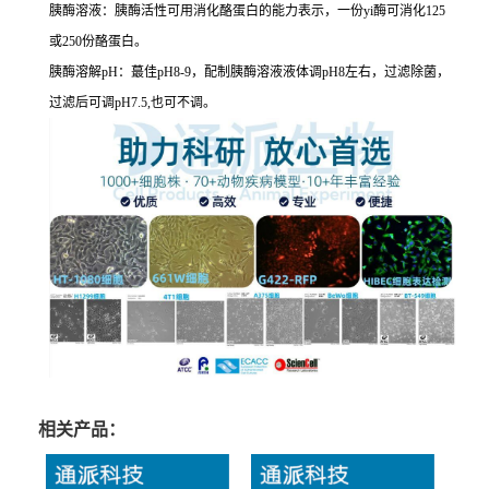
胰酶溶液：胰酶活性可用消化酪蛋白的能力表示，一份yi酶可消化125
或250份酪蛋白。
胰酶溶解pH：蕞佳pH8-9，配制胰酶溶液液体调pH8左右，过滤除菌，
过滤后可调pH7.5,也可不调。
相关产品：