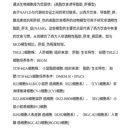
通派生物细胞库为您提供：(高脂饮食诱导脂肪_肝模型)
由于NAFLD与代谢综合征之间的密切联系，以西方饮食、导致肥_胖、
胰岛素抵抗和肝损_伤的高脂饮食喂养的动物模型可用于研究非酒精性
脂肪_肝炎_症(NASH)。这些模型的主要优点是代表了西方饮食中有害
的饮食习惯，从而模仿了西方人非酒精性脂肪_肝发_病因素，但与
MCD模型相比，肝损_伤程度较轻。
THLE-2细胞株： 人肝细胞/ 组织来源： 肝脏/ 生长特性： 贴壁/THLE-2
细胞培养条件：BEGM
3T3F442A细胞株： 小鼠脂肪细胞 /组织来源： 脂肪/ 生长特性： 贴
壁/3T3F442A细胞培养条件：DMEM-H +10%CS
H22细胞BALB/C小鼠肝 癌细胞系（H22细胞系）、（CV1细胞系）非
洲绿猴肾细胞CV-1细胞 [CV1细胞]
H22-H8D8细胞鼠肝 癌细胞（H22-H8D8细胞系）、（BV2细胞系）小
鼠小胶质细胞BV2细胞
H292细胞人表皮肺 癌细胞（H292细胞系）、（BGC-823细胞系）人胃
腺 癌细胞BGC-823细胞[BGC823细胞]