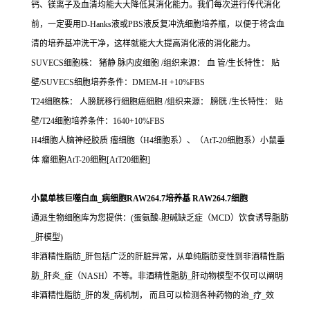
钙、镁离子及血清均能大大降低其消化能力。我们每次进行传代消化
前，一定要用D-Hanks液或PBS液反复冲洗细胞培养瓶，以便于将含血
清的培养基冲洗干净，这样就能大大提高消化液的消化能力。
SUVECS细胞株： 猪静 脉内皮细胞 /组织来源： 血 管/生长特性： 贴
壁/SUVECS细胞培养条件：DMEM-H +10%FBS
T24细胞株： 人膀胱移行细胞癌细胞 /组织来源： 膀胱 /生长特性： 贴
壁/T24细胞培养条件：1640+10%FBS
H4细胞人脑神经胶质 瘤细胞（H4细胞系）、（AtT-20细胞系）小鼠垂
体 瘤细胞AtT-20细胞[AtT20细胞]
小鼠单核巨噬白血_病细胞RAW264.7培养基 RAW264.7细胞
通派生物细胞库为您提供：(蛋氨酸-胆碱缺乏症（MCD）饮食诱导脂肪
_肝模型)
非酒精性脂肪_肝包括广泛的肝脏异常，从单纯脂肪变性到非酒精性脂
肪_肝炎_症（NASH）不等。非酒精性脂肪_肝动物模型不仅可以阐明
非酒精性脂肪_肝的发_病机制， 而且可以检测各种药物的治_疗_效