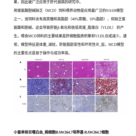
果，因此被广泛应用于肝代谢病的研究中。
用蛋氨酸胆碱缺乏（MCD）饲料喂养动物是应用最广泛的NASH模型
之一，该饲料含有高蔗糖和高脂肪（40%蔗糖，10%脂肪），但缺乏蛋
氨酸和胆碱，这会导致肝脏β-氧化和极低密度_脂蛋白（VLDL） 的产
生。喂食MCD饲料的主要结果是肝细胞脂质积聚和VLDL合成减少。通
常，模型特征是体重_减轻，肝脏脂肪变性和坏死性炎_症。MCD模型
的主要优点是易于操作与成功率高。
小鼠单核巨噬白血_病细胞RAW264.7培养基 RAW264.7细胞