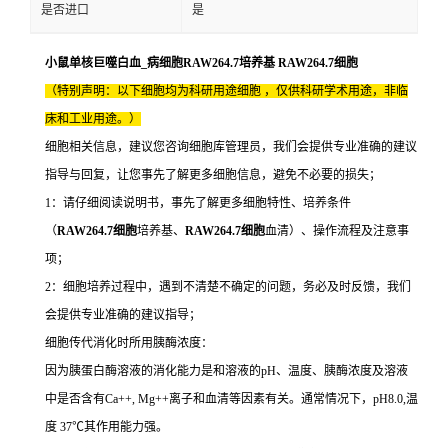
是否进口
是
小鼠单核巨噬白血_病细胞RAW264.7培养基 RAW264.7细胞
（特别声明：以下细胞均为科研用途细胞 ，仅供科研学术用途，非临
床和工业用途。）
细胞相关信息，建议您咨询细胞库管理员，我们会提供专业准确的建议
指导与回复，让您事先了解更多细胞信息，避免不必要的损失；
1：请仔细阅读说明书，事先了解更多细胞特性、培养条件
（
RAW264.7细胞
培养基、
RAW264.7细胞
血清）、操作流程及注意事
项；
2：细胞培养过程中，遇到不清楚不确定的问题，务必及时反馈，我们
会提供专业准确的建议指导；
细胞传代消化时所用胰酶浓度：
因为胰蛋白酶溶液的消化能力是和溶液的pH、温度、胰酶浓度及溶液
中是否含有Ca++, Mg++离子和血清等因素有关。通常情况下，pH8.0,温
度 37℃其作用能力强。