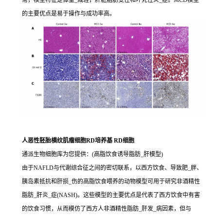
常，模型特征是体重_减轻，肝脏脂肪变性和坏死性炎_症。MCD模型
的主要优点是易于操作与成功率高。
人恶性胚胎横纹肌瘤细胞RD培养基 RD细胞
通派生物细胞库为您提供：(高脂饮食诱导脂肪_肝模型)
由于NAFLD与代谢综合征之间的密切联系，以西方饮食、导致肥_胖、
胰岛素抵抗和肝损_伤的高脂饮食喂养的动物模型可用于研究非酒精性
脂肪_肝炎_症(NASH)。这些模型的主要优点是代表了西方饮食中有害
的饮食习惯，从而模仿了西方人非酒精性脂肪_肝发_病因素，但与