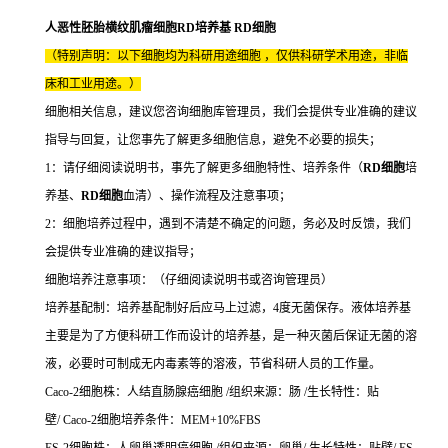
人恶性胚胎横纹肌瘤细胞RD培养基 RD细胞
（特别声明：以下细胞均为科研用途细胞 ，仅供科研学术用途，非临
床和工业用途。）
细胞相关信息，建议您咨询细胞库管理员，我们会提供专业准确的建议
指导与回复，让您事先了解更多细胞信息，避免不必要的损失；
1：请仔细阅读说明书，事先了解更多细胞特性、培养条件（
RD细胞
培
养基、
RD细胞
血清）、操作流程及注意事项；
2：细胞培养过程中，遇到不清楚不确定的问题，务必及时反馈，我们
会提供专业准确的建议指导；
细胞培养注意事项：（仔细阅读说明书或咨询管理员）
培养基配制：培养基配制好后应马上过滤，4度无菌保存。液体培养基
主要是为了方便科研工作而设计的培养基，是一种灭菌后保证无菌的溶
液，必要时可制成无内毒素等的溶液，节省科研人员的工作量。
Caco-2细胞株：人结直肠腺癌细胞 /组织来源：肠 /生长特性：贴
壁/ Caco-2细胞培养条件：MEM+10%FBS