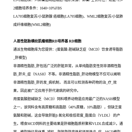
ES-2细胞株：人卵巢透明癌细胞 /组织来源：卵巢/ 生长特性：贴壁/ ES-
2细胞培养条件：1640+10%FBS
LA795细胞复苏/小鼠肺腺 癌细胞(LA795细胞)、WML2细胞复苏/小鼠肺
成纤维细胞(WML2细胞)
人恶性胚胎横纹肌瘤细胞RD培养基 RD细胞
通派生物细胞库为您提供：(蛋氨酸-胆碱缺乏症（MCD）饮食诱导脂肪
_肝模型)
非酒精性脂肪_肝包括广泛的肝脏异常，从单纯脂肪变性到非酒精性脂
肪_肝炎_症（NASH）不等。非酒精性脂肪_肝动物模型不仅可以阐明
非酒精性脂肪_肝的发_病机制， 而且可以检测各种药物的治_疗_效
果，因此被广泛应用于肝代谢病的研究中。
用蛋氨酸胆碱缺乏（MCD）饲料喂养动物是应用最广泛的NASH模型
之一，该饲料含有高蔗糖和高脂肪（40%蔗糖，10%脂肪），但缺乏蛋
氨酸和胆碱，这会导致肝脏β-氧化和极低密度_脂蛋白（VLDL） 的产
生。喂食MCD饲料的主要结果是肝细胞脂质积聚和VLDL合成减少。通