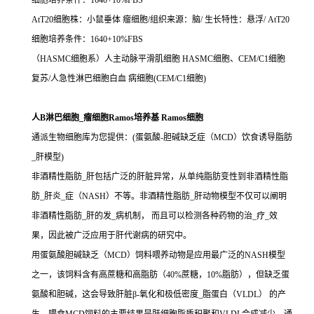
细胞培养条件：1640+10%FBS
AtT20细胞株：小鼠垂体 瘤细胞/组织来源：脑/ 生长特性：悬浮/ AtT20
细胞培养条件：1640+10%FBS
（HASMC细胞系）人主动脉平滑肌细胞 HASMC细胞、CEM/C1细胞
复苏/人急性淋巴细胞白血 病细胞(CEM/C1细胞)
人B淋巴细胞_瘤细胞Ramos培养基 Ramos细胞
通派生物细胞库为您提供：(蛋氨酸-胆碱缺乏症（MCD）饮食诱导脂肪
_肝模型)
非酒精性脂肪_肝包括广泛的肝脏异常，从单纯脂肪变性到非酒精性脂
肪_肝炎_症（NASH）不等。非酒精性脂肪_肝动物模型不仅可以阐明
非酒精性脂肪_肝的发_病机制， 而且可以检测各种药物的治_疗_效
果，因此被广泛应用于肝代谢病的研究中。
用蛋氨酸胆碱缺乏（MCD）饲料喂养动物是应用最广泛的NASH模型
之一，该饲料含有高蔗糖和高脂肪（40%蔗糖，10%脂肪），但缺乏蛋
氨酸和胆碱，这会导致肝脏β-氧化和极低密度_脂蛋白（VLDL） 的产