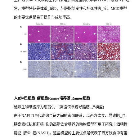
生。喂食MCD饲料的主要结果是肝细胞脂质积聚和VLDL合成减少。通
常，模型特征是体重_减轻，肝脏脂肪变性和坏死性炎_症。MCD模型
的主要优点是易于操作与成功率高。
人B淋巴细胞_瘤细胞Ramos培养基 Ramos细胞
通派生物细胞库为您提供：(高脂饮食诱导脂肪_肝模型)
由于NAFLD与代谢综合征之间的密切联系，以西方饮食、导致肥_胖、
胰岛素抵抗和肝损_伤的高脂饮食喂养的动物模型可用于研究非酒精性
脂肪_肝炎_症(NASH)。这些模型的主要优点是代表了西方饮食中有害