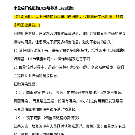
小鼠成纤维细胞L929培养基 L929细胞
（特别声明：以下细胞均为科研用途细胞 ，仅供科研学术用途，非临
床和工业用途。)
细胞相关信息，建议您咨询细胞库管理员，我们会提供专业准确的建议
指导与回复，让您事先了解更多细胞信息，避免不必要的损失；
1：请仔细阅读说明书，事先了解更多细胞特性、培养条件（
L929细胞
培养基、
L929细胞
血清）、操作流程及注意事项；
2：细胞培养过程中，遇到不清楚不确定的问题，务必及时反馈，我们
会提供专业准确的建议指导；
细胞污染观察：
（1）：肉眼观察:在传代、换液、加样等开放性操作之后常发生细菌、
真菌污染 ，而且增生迅速，如果有污染，48小时之内可明显发现培养
液变混浊或略加振荡有很多漂浮物漂起。
（2）：镜下观察:（倒置显微镜的高倍镜）
细菌污染：培养液中有大量圆球状颗粒漂浮。真菌污染：细胞之间有丝