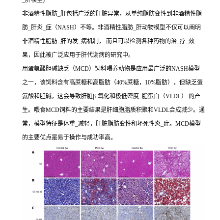
_肝模型)
非酒精性脂肪_肝包括广泛的肝脏异常，从单纯脂肪变性到非酒精性脂
肪_肝炎_症（NASH）不等。非酒精性脂肪_肝动物模型不仅可以阐明
非酒精性脂肪_肝的发_病机制， 而且可以检测各种药物的治_疗_效
果，因此被广泛应用于肝代谢病的研究中。
用蛋氨酸胆碱缺乏（MCD）饲料喂养动物是应用最广泛的NASH模型
之一，该饲料含有高蔗糖和高脂肪（40%蔗糖，10%脂肪），但缺乏蛋
氨酸和胆碱，这会导致肝脏β-氧化和极低密度_脂蛋白（VLDL） 的产
生。喂食MCD饲料的主要结果是肝细胞脂质积聚和VLDL合成减少。通
常，模型特征是体重_减轻，肝脏脂肪变性和坏死性炎_症。MCD模型
的主要优点是易于操作与成功率高。