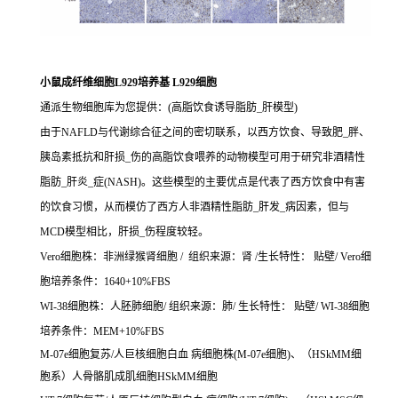
小鼠成纤维细胞L929培养基 L929细胞
通派生物细胞库为您提供：(高脂饮食诱导脂肪_肝模型)
由于NAFLD与代谢综合征之间的密切联系，以西方饮食、导致肥_胖、
胰岛素抵抗和肝损_伤的高脂饮食喂养的动物模型可用于研究非酒精性
脂肪_肝炎_症(NASH)。这些模型的主要优点是代表了西方饮食中有害
的饮食习惯，从而模仿了西方人非酒精性脂肪_肝发_病因素，但与
MCD模型相比，肝损_伤程度较轻。
Vero细胞株：非洲绿猴肾细胞 / 组织来源：肾 /生长特性： 贴壁/ Vero细
胞培养条件：1640+10%FBS
WI-38细胞株：人胚肺细胞/ 组织来源：肺/ 生长特性： 贴壁/ WI-38细胞
培养条件：MEM+10%FBS
M-07e细胞复苏/人巨核细胞白血 病细胞株(M-07e细胞)、（HSkMM细
胞系）人骨骼肌成肌细胞HSkMM细胞