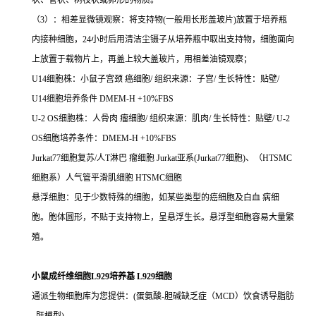
状、管状、树枝状或卵形的物质。
（3）：相差显微镜观察：将支持物(一般用长形盖玻片)放置于培养瓶
内接种细胞，24小时后用清洁尘镊子从培养瓶中取出支持物，细胞面向
上放置于载物片上，再盖上较大盖玻片，用相差油镜观察；
U14细胞株：小鼠子宫颈 癌细胞/ 组织来源：子宫/ 生长特性：贴壁/
U14细胞培养条件 DMEM-H +10%FBS
U-2 OS细胞株：人骨肉 瘤细胞/ 组织来源：肌肉/ 生长特性：贴壁/ U-2
OS细胞培养条件：DMEM-H +10%FBS
Jurkat77细胞复苏/人T淋巴 瘤细胞 Jurkat亚系(Jurkat77细胞)、（HTSMC
细胞系）人气管平滑肌细胞 HTSMC细胞
悬浮细胞：见于少数特殊的细胞，如某些类型的癌细胞及白血 病细
胞。胞体圆形，不贴于支持物上，呈悬浮生长。悬浮型细胞容易大量繁
殖。
小鼠成纤维细胞L929培养基 L929细胞
通派生物细胞库为您提供：(蛋氨酸-胆碱缺乏症（MCD）饮食诱导脂肪