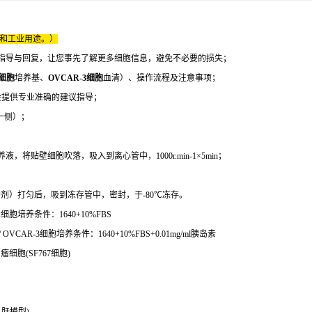
床和工业用途。）
指导与回复，让您事先了解更多细胞信息，避免不必要的损失；
3细胞
培养基、
OVCAR-3细胞
血清）、操作流程及注意事项；
会提供专业准确的建议指导；
一侧）；
贴壁细胞吹落，吸入到离心管中，1000r.min-1×5min；
保护剂）打匀后，吸到冻存管中，密封，于-80℃冻存。
2细胞培养条件：1640+10%FBS
CAR-3细胞培养条件：1640+10%FBS+0.01mg/ml胰岛素
瘤细胞(SF767细胞)