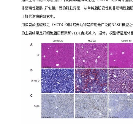
通派生物细胞库为您提供：(蛋氨酸-胆碱缺乏症（MCD）饮食诱导脂肪_
非酒精性脂肪_肝包括广泛的肝脏异常，从单纯脂肪变性到非酒精性脂肪_
于肝代谢病的研究中。
用蛋氨酸胆碱缺乏（MCD）饲料喂养动物是应用最广泛的NASH模型之一
的主要结果是肝细胞脂质积聚和VLDL合成减少。通常，模型特征是体