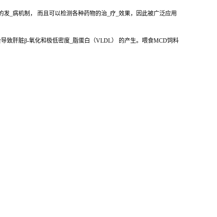
的发_病机制， 而且可以检测各种药物的治_疗_效果，因此被广泛应用
致肝脏β-氧化和极低密度_脂蛋白（VLDL） 的产生。喂食MCD饲料
。