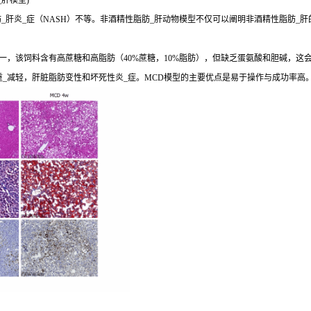
肝模型)
肝炎_症（NASH）不等。非酒精性脂肪_肝动物模型不仅可以阐明非酒精性脂肪_肝
，该饲料含有高蔗糖和高脂肪（40%蔗糖，10%脂肪），但缺乏蛋氨酸和胆碱，这会导
重_减轻，肝脏脂肪变性和坏死性炎_症。MCD模型的主要优点是易于操作与成功率高