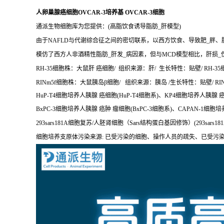
人卵巢腺癌细胞OVCAR-3培养基 OVCAR-3细胞
通派生物细胞库为您提供：(高脂饮食诱导脂肪_肝模型)
由于NAFLD与代谢综合征之间的密切联系，以西方饮食、导致肥_胖、
模仿了西方人非酒精性脂肪_肝发_病因素，但与MCD模型相比，肝损_
RH-35细胞株：大鼠肝 癌细胞/ 组织来源：肝/ 生长特性：贴壁/ RH-35细
RINm5f细胞株：大鼠胰岛β细胞/ 组织来源：胰岛 /生长特性：贴壁/ RINm
HuP-T4细胞培养人胰腺 癌细胞(HuP-T4细胞系)、KP4细胞培养人胰腺 
BxPC-3细胞培养人胰腺 癌肿 瘤细胞(BxPC-3细胞系)、CAPAN-1细胞培
293sars181A细胞复苏/人胚肾细胞（Sars结构蛋白基因修饰）(293sars1
细胞培养支原体污染来源: 已受污染的细胞、操作人员的疏失、已受污