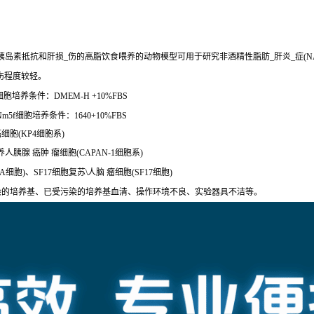
胰岛素抵抗和肝损_伤的高脂饮食喂养的动物模型可用于研究非酒精性脂肪_肝炎_症(
伤程度较轻。
胞培养条件：DMEM-H +10%FBS
5f细胞培养条件：1640+10%FBS
癌细胞(KP4细胞系)
养人胰腺 癌肿 瘤细胞(CAPAN-1细胞系)
81A细胞)、SF17细胞复苏\人脑 瘤细胞(SF17细胞)
染的培养基、已受污染的培养基血清、操作环境不良、实验器具不洁等。