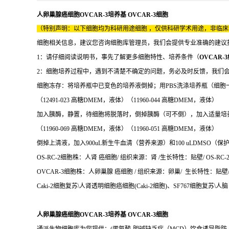
人卵巢腺癌细胞OVCAR-3培养基 OVCAR-3细胞
（特别声明：以下细胞均为科研用途细胞 ，仅供科研学术用途，非临
细胞相关信息，建议您咨询细胞库管理员，我们会提供专业准确的建议
1：请仔细阅读说明书，事先了解更多细胞特性、培养条件（
OVCAR-
2：细胞培养过程中，遇到不清楚不确定的问题，务必及时反馈，我们
细胞冻存：将培养瓶中已变色的培养液倒掉；用PBS洗涤培养瓶（细胞
（12491-023 高糖DMEM，液体）（11960-044 高糖DMEM，液体）
加入胰酶，静置，待细胞将脱落时，倒掉胰酶（可不倒），加入适量培养液，将
（11960-069 高糖DMEM，液体）（11960-051 高糖DMEM，液体）
倒掉上清液，加入900uL新生牛血清（营养来源）和100 uLDMSO（
OS-RC-2细胞株：人肾 癌细胞/ 组织来源：肾 /生长特性：贴壁/ OS-RC-
OVCAR-3细胞株：人卵巢腺 癌细胞 / 组织来源：卵巢/ 生长特性：贴壁/ OV
Caki-2细胞复苏\人肾透明细胞癌细胞(Caki-2细胞)、SF767细胞复苏\人脑 
人卵巢腺癌细胞OVCAR-3培养基 OVCAR-3细胞