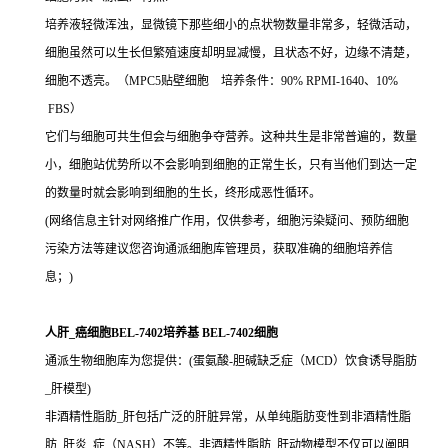
培养液轻微浑浊，显微镜下那些细小的点状物数量非常多，轻微活动，
细胞虽然可以生长但繁殖速度却明显减慢，且状态不好，边缘不清楚，
细胞不透亮。（MPC5贴壁细胞 培养条件：90% RPMI-1640、10%
FBS）
它们与细胞可共生但会与细胞争夺营养。这种共生是非常普遍的，数量
小，细胞站优势所以不会影响到细胞的正常生长，只有当他们到达一定
的数量时就会影响到细胞的生长，终形成恶性循环。
(网络信息主针对网络推广作用，仅供参考，细胞污染疑问、预防细胞
污染方法等建议您咨询通派细胞库管理员，获取准确的细胞培养信
息；)
人肝_癌细胞BEL-7402培养基 BEL-7402细胞
通派生物细胞库为您提供：(蛋氨酸-胆碱缺乏症（MCD）饮食诱导脂肪
_肝模型)
非酒精性脂肪_肝包括广泛的肝脏异常，从单纯脂肪变性到非酒精性脂
肪_肝炎_症（NASH）不等。非酒精性脂肪_肝动物模型不仅可以阐明