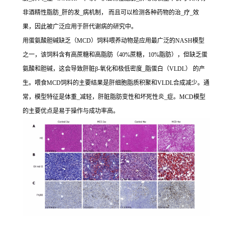
非酒精性脂肪_肝的发_病机制， 而且可以检测各种药物的治_疗_效
果，因此被广泛应用于肝代谢病的研究中。
用蛋氨酸胆碱缺乏（MCD）饲料喂养动物是应用最广泛的NASH模型
之一，该饲料含有高蔗糖和高脂肪（40%蔗糖，10%脂肪），但缺乏蛋
氨酸和胆碱，这会导致肝脏β-氧化和极低密度_脂蛋白（VLDL） 的产
生。喂食MCD饲料的主要结果是肝细胞脂质积聚和VLDL合成减少。通
常，模型特征是体重_减轻，肝脏脂肪变性和坏死性炎_症。MCD模型
的主要优点是易于操作与成功率高。