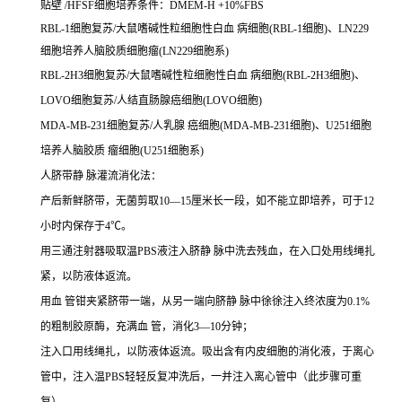
贴壁 /HFSF细胞培养条件：DMEM-H +10%FBS
RBL-1细胞复苏/大鼠嗜碱性粒细胞性白血 病细胞(RBL-1细胞)、LN229
细胞培养人脑胶质细胞瘤(LN229细胞系)
RBL-2H3细胞复苏/大鼠嗜碱性粒细胞性白血 病细胞(RBL-2H3细胞)、
LOVO细胞复苏/人结直肠腺癌细胞(LOVO细胞)
MDA-MB-231细胞复苏/人乳腺 癌细胞(MDA-MB-231细胞)、U251细胞
培养人脑胶质 瘤细胞(U251细胞系)
人脐带静 脉灌流消化法：
产后新鲜脐带，无菌剪取10—15厘米长一段，如不能立即培养，可于12
小时内保存于4℃。
用三通注射器吸取温PBS液注入脐静 脉中洗去残血，在入口处用线绳扎
紧，以防液体返流。
用血 管钳夹紧脐带一端，从另一端向脐静 脉中徐徐注入终浓度为0.1%
的粗制胶原酶，充满血 管，消化3—10分钟；
注入口用线绳扎，以防液体返流。吸出含有内皮细胞的消化液，于离心
管中，注入温PBS轻轻反复冲洗后，一并注入离心管中（此步骤可重