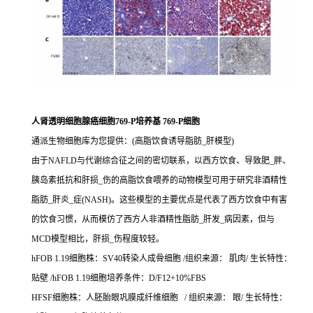
人肾透明细胞腺癌细胞769-P培养基 769-P细胞
通派生物细胞库为您提供：(高脂饮食诱导脂肪_肝模型)
由于NAFLD与代谢综合征之间的密切联系，以西方饮食、导致肥_胖、
胰岛素抵抗和肝损_伤的高脂饮食喂养的动物模型可用于研究非酒精性
脂肪_肝炎_症(NASH)。这些模型的主要优点是代表了西方饮食中有害
的饮食习惯，从而模仿了西方人非酒精性脂肪_肝发_病因素，但与
MCD模型相比，肝损_伤程度较轻。
hFOB 1.19细胞株：SV40转染人成骨细胞 /组织来源： 肌肉/ 生长特性：
贴壁 /hFOB 1.19细胞培养条件：D/F12+10%FBS
HFSF细胞株：人胚胎眼巩膜成纤维细胞 / 组织来源： 眼/ 生长特性：