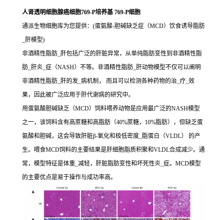
人肾透明细胞腺癌细胞769-P培养基 769-P细胞
通派生物细胞库为您提供：(蛋氨酸-胆碱缺乏症（MCD）饮食诱导脂肪
_肝模型)
非酒精性脂肪_肝包括广泛的肝脏异常，从单纯脂肪变性到非酒精性脂
肪_肝炎_症（NASH）不等。非酒精性脂肪_肝动物模型不仅可以阐明
非酒精性脂肪_肝的发_病机制， 而且可以检测各种药物的治_疗_效
果，因此被广泛应用于肝代谢病的研究中。
用蛋氨酸胆碱缺乏（MCD）饲料喂养动物是应用最广泛的NASH模型
之一，该饲料含有高蔗糖和高脂肪（40%蔗糖，10%脂肪），但缺乏蛋
氨酸和胆碱，这会导致肝脏β-氧化和极低密度_脂蛋白（VLDL） 的产
生。喂食MCD饲料的主要结果是肝细胞脂质积聚和VLDL合成减少。通
常，模型特征是体重_减轻，肝脏脂肪变性和坏死性炎_症。MCD模型
的主要优点是易于操作与成功率高。