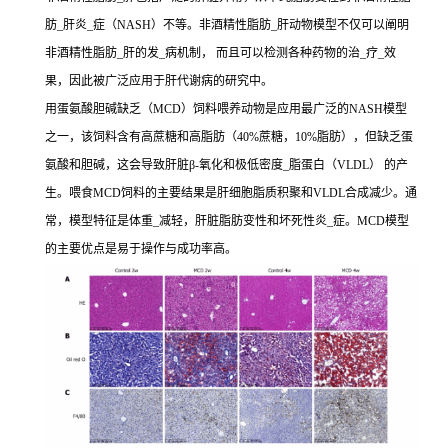
肪_肝炎_症（NASH）不等。非酒精性脂肪_肝动物模型不仅可以阐明
非酒精性脂肪_肝的发_病机制， 而且可以检测各种药物的治_疗_效
果，因此被广泛应用于肝代谢病的研究中。
用蛋氨酸胆碱缺乏（MCD）饲料喂养动物是应用最广泛的NASH模型
之一，该饲料含有高蔗糖和高脂肪（40%蔗糖，10%脂肪），但缺乏蛋
氨酸和胆碱，这会导致肝脏β-氧化和极低密度_脂蛋白（VLDL） 的产
生。喂食MCD饲料的主要结果是肝细胞脂质积聚和VLDL合成减少。通
常，模型特征是体重_减轻，肝脏脂肪变性和坏死性炎_症。MCD模型
的主要优点是易于操作与成功率高。