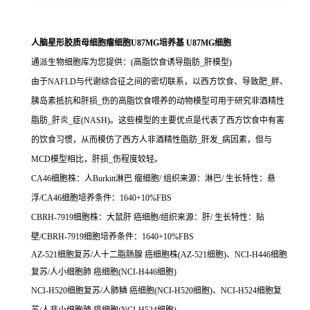
人脑星形胶质母细胞瘤细胞U87MG培养基 U87MG细胞
通派生物细胞库为您提供：(高脂饮食诱导脂肪_肝模型)
由于NAFLD与代谢综合征之间的密切联系，以西方饮食、导致肥_胖、
胰岛素抵抗和肝损_伤的高脂饮食喂养的动物模型可用于研究非酒精性
脂肪_肝炎_症(NASH)。这些模型的主要优点是代表了西方饮食中有害
的饮食习惯，从而模仿了西方人非酒精性脂肪_肝发_病因素，但与
MCD模型相比，肝损_伤程度较轻。
CA46细胞株：人Burkitt淋巴 瘤细胞/ 组织来源：淋巴/ 生长特性：悬
浮/CA46细胞培养条件：1640+10%FBS
CBRH-7919细胞株：大鼠肝 癌细胞/组织来源：肝/ 生长特性：贴
壁/CBRH-7919细胞培养条件：1640+10%FBS
AZ-521细胞复苏/人十二脂肠腺 癌细胞株(AZ-521细胞)、NCI-H446细胞
复苏/人小细胞肺 癌细胞(NCI-H446细胞)
NCI-H520细胞复苏/人肺鳞 癌细胞(NCI-H520细胞)、NCI-H524细胞复