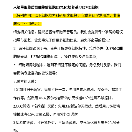
人脑星形胶质母细胞瘤细胞U87MG培养基 U87MG细胞
（特别声明：以下细胞均为科研用途细胞 ，仅供科研学术用途，非临
床和工业用途。）
细胞相关信息，建议您咨询细胞库管理员，我们会提供专业准确的建议
指导与回复，让您事先了解更多细胞信息，避免不必要的损失；
1：请仔细阅读说明书，事先了解更多细胞特性、培养条件（
U87MG细
胞
培养基、
U87MG细胞
血清）、操作流程及注意事项；
2：细胞培养过程中，遇到不清楚不确定的问题，务必及时反馈，我们
会提供专业准确的建议指导；
无菌室的灭菌：
1.定期打扫无菌室：每周打扫一次，先用自来水拖地、擦桌子、超净工
作台等，然后用3‰来苏尔或者新洁尔灭或者0.5％过氧乙酸擦拭。
2.CO2孵箱（培养箱）灭菌：先用3‰新洁尔灭擦拭，然后用75％酒精
擦拭或者0.5％过氧乙酸，再用紫外灯照射。
3.实验前灭菌：打开紫外灯、三氧杀菌机、空气净化器系统各20-30分
钟。