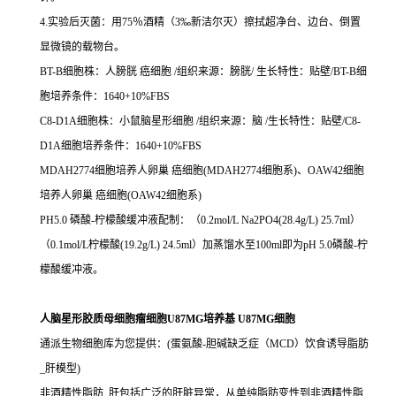
4.实验后灭菌：用75％酒精（3‰新洁尔灭）擦拭超净台、边台、倒置
显微镜的载物台。
BT-B细胞株：人膀胱 癌细胞 /组织来源：膀胱/ 生长特性：贴壁/BT-B细
胞培养条件：1640+10%FBS
C8-D1A细胞株：小鼠脑星形细胞 /组织来源：脑 /生长特性：贴壁/C8-
D1A细胞培养条件：1640+10%FBS
MDAH2774细胞培养人卵巢 癌细胞(MDAH2774细胞系)、OAW42细胞
培养人卵巢 癌细胞(OAW42细胞系)
PH5.0 磷酸-柠檬酸缓冲液配制：（0.2mol/L Na2PO4(28.4g/L) 25.7ml）
（0.1mol/L柠檬酸(19.2g/L) 24.5ml）加蒸馏水至100ml即为pH 5.0磷酸-柠
檬酸缓冲液。
人脑星形胶质母细胞瘤细胞U87MG培养基 U87MG细胞
通派生物细胞库为您提供：(蛋氨酸-胆碱缺乏症（MCD）饮食诱导脂肪
_肝模型)
非酒精性脂肪_肝包括广泛的肝脏异常，从单纯脂肪变性到非酒精性脂