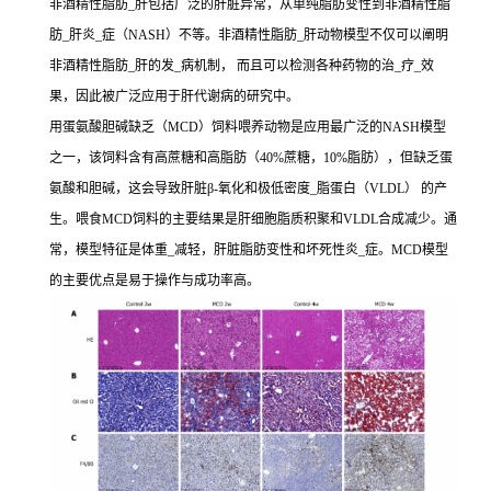
非酒精性脂肪_肝包括广泛的肝脏异常，从单纯脂肪变性到非酒精性脂
肪_肝炎_症（NASH）不等。非酒精性脂肪_肝动物模型不仅可以阐明
非酒精性脂肪_肝的发_病机制， 而且可以检测各种药物的治_疗_效
果，因此被广泛应用于肝代谢病的研究中。
用蛋氨酸胆碱缺乏（MCD）饲料喂养动物是应用最广泛的NASH模型
之一，该饲料含有高蔗糖和高脂肪（40%蔗糖，10%脂肪），但缺乏蛋
氨酸和胆碱，这会导致肝脏β-氧化和极低密度_脂蛋白（VLDL） 的产
生。喂食MCD饲料的主要结果是肝细胞脂质积聚和VLDL合成减少。通
常，模型特征是体重_减轻，肝脏脂肪变性和坏死性炎_症。MCD模型
的主要优点是易于操作与成功率高。