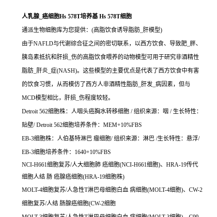
人乳腺_癌细胞Hs 578T培养基 Hs 578T细胞
通派生物细胞库为您提供：(高脂饮食诱导脂肪_肝模型)
由于NAFLD与代谢综合征之间的密切联系，以西方饮食、导致肥_胖、
胰岛素抵抗和肝损_伤的高脂饮食喂养的动物模型可用于研究非酒精性
脂肪_肝炎_症(NASH)。这些模型的主要优点是代表了西方饮食中有害
的饮食习惯，从而模仿了西方人非酒精性脂肪_肝发_病因素，但与
MCD模型相比，肝损_伤程度较轻。
Detroit 562细胞株：人咽头癌胸水转移细胞 / 组织来源：咽 / 生长特性：
贴壁/ Detroit 562细胞培养条件：MEM+10%FBS
EB-3细胞株：人伯基特淋巴 瘤细胞/ 组织来源：淋巴 /生长特性：悬浮/
EB-3细胞培养条件：1640+10%FBS
NCI-H661细胞复苏/人大细胞肺 癌细胞(NCI-H661细胞)、HRA-19传代
细胞人结 肠 癌腺癌细胞(HRA-19细胞株)
MOLT-4细胞复苏/人急性T淋巴母细胞白血 病细胞(MOLT-4细胞)、CW-2
细胞复苏/人结 肠腺癌细胞(CW-2细胞