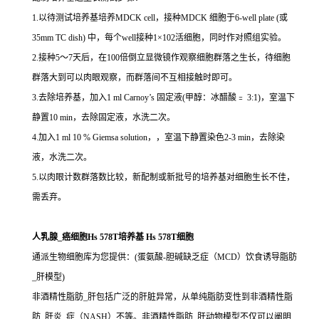
1.以待测试培养基培养MDCK cell，接种MDCK 细胞于6-well plate (或
35mm TC dish) 中，每个well接种1×102活细胞，同时作对照组实验。
2.接种5～7天后，在100倍倒立显微镜作观察细胞群落之生长，待细胞
群落大到可以肉眼观察，而群落间不互相接触时即可。
3.去除培养基，加入1 ml Carnoy’s 固定液(甲醇：冰醋酸﹦ 3:1)，室温下
静置10 min，去除固定液，水洗二次。
4.加入1 ml 10 % Giemsa solution，，室温下静置染色2-3 min，去除染
液，水洗二次。
5.以肉眼计数群落数比较，新配制或新批号的培养基对细胞生长不佳，
需丢弃。
人乳腺_癌细胞Hs 578T培养基 Hs 578T细胞
通派生物细胞库为您提供：(蛋氨酸-胆碱缺乏症（MCD）饮食诱导脂肪
_肝模型)
非酒精性脂肪_肝包括广泛的肝脏异常，从单纯脂肪变性到非酒精性脂
肪_肝炎_症（NASH）不等。非酒精性脂肪_肝动物模型不仅可以阐明