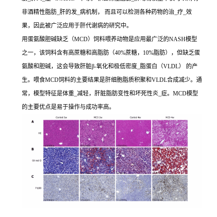
非酒精性脂肪_肝的发_病机制， 而且可以检测各种药物的治_疗_效
果，因此被广泛应用于肝代谢病的研究中。
用蛋氨酸胆碱缺乏（MCD）饲料喂养动物是应用最广泛的NASH模型
之一，该饲料含有高蔗糖和高脂肪（40%蔗糖，10%脂肪），但缺乏蛋
氨酸和胆碱，这会导致肝脏β-氧化和极低密度_脂蛋白（VLDL） 的产
生。喂食MCD饲料的主要结果是肝细胞脂质积聚和VLDL合成减少。通
常，模型特征是体重_减轻，肝脏脂肪变性和坏死性炎_症。MCD模型
的主要优点是易于操作与成功率高。