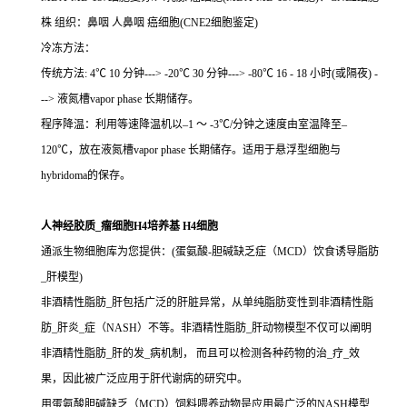
株 组织：鼻咽 人鼻咽 癌细胞(CNE2细胞鉴定)
冷冻方法：
传统方法: 4℃ 10 分钟---> -20℃ 30 分钟---> -80℃ 16 - 18 小时(或隔夜) -
--> 液氮槽vapor phase 长期储存。
程序降温：利用等速降温机以–1 ～ -3℃/分钟之速度由室温降至–
120℃，放在液氮槽vapor phase 长期储存。适用于悬浮型细胞与
hybridoma的保存。
人神经胶质_瘤细胞H4培养基 H4细胞
通派生物细胞库为您提供：(蛋氨酸-胆碱缺乏症（MCD）饮食诱导脂肪
_肝模型)
非酒精性脂肪_肝包括广泛的肝脏异常，从单纯脂肪变性到非酒精性脂
肪_肝炎_症（NASH）不等。非酒精性脂肪_肝动物模型不仅可以阐明
非酒精性脂肪_肝的发_病机制， 而且可以检测各种药物的治_疗_效
果，因此被广泛应用于肝代谢病的研究中。
用蛋氨酸胆碱缺乏（MCD）饲料喂养动物是应用最广泛的NASH模型