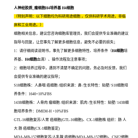
人神经胶质_瘤细胞H4培养基 H4细胞
（特别声明：以下细胞均为科研用途细胞 ，仅供科研学术用途，非临
床和工业用途。）
细胞相关信息，建议您咨询细胞库管理员，我们会提供专业准确的建议
指导与回复，让您事先了解更多细胞信息，避免不必要的损失；
1：请仔细阅读说明书，事先了解更多细胞特性、培养条件（
H4细胞
培
养基、
H4细胞
血清）、操作流程及注意事项；
2：细胞培养过程中，遇到不清楚不确定的问题，务必及时反馈，我们
会提供专业准确的建议指导；
S18细胞株：人鼻咽 癌细胞 /组织来源：鼻 /生长特性：贴壁/ S18细胞培
养条件：1640+10%FBS
143B细胞株：人骨肉 瘤细胞 /组织来源：肌肉 /生长特性：贴壁/ 143B细
胞培养条件：DMEM-H +10%FBS
GTL-16细胞复苏/人胃 癌细胞(GTL-16细胞)、CX-1细胞株 组织：肠 人
大 肠 癌细胞(CX-1细胞鉴定)
MDA-MB-157细胞复苏/人乳腺 癌细胞(MDA-MB-157细胞)、CNE2细胞