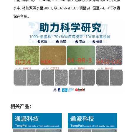
（葡萄糖0.5g）（0.4%酚红 2.5ml）将上述成分依次溶解或加入到双蒸
水中, 补加双蒸水至500ml, 以5.6%NaHCO3 调整 pH 值至7.4，4℃冰箱
保存备用。
相关产品：