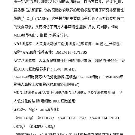
由于NAFLD与代谢综合征之间的密切联系，以西方饮食、导致肥_胖、
胰岛素抵抗和肝损_伤的高脂饮食喂养的动物模型可用于研究非酒精性
脂肪_肝炎_症(NASH)。这些模型的主要优点是代表了西方饮食中有害
的饮食习惯，从而模仿了西方人非酒精性脂肪_肝发_病因素，但与
MCD模型相比，肝损_伤程度较轻。
A7r5细胞株：大鼠胸大动脉平滑肌细胞 /组织来源：血 管 /生长特性：
贴壁/ A7r5细胞培养条件：DMEM-H +10%FBS
ACC-2细胞株：人涎腺腺样囊性癌细胞 /组织来源：涎腺 /生长特性：贴
壁/ACC-2细胞培养条件：1640+10%FBS
SK-LU-1细胞复苏/人低分化肺腺 癌细胞(SK-LU-1细胞)、RPMI2650细
胞株人鼻腔上皮细胞(RPMI2650细胞鉴定)
MKN-45细胞复苏/人胃 癌细胞(MKN-45细胞)、RKO细胞株 组织：肠
人低分化的结 肠 癌细胞(RKO细胞鉴定)
无Ca2+、Mg2+ hanks液配制：
（NaCl 4.5g）（KCl 0.2g）（NaHCO3 0.175g）（Na2HPO4·12H2O
0.076g）（KH2PO4 0.03g）