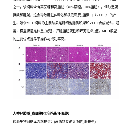
之一，该饲料含有高蔗糖和高脂肪（40%蔗糖，10%脂肪），但缺乏蛋
氨酸和胆碱，这会导致肝脏β-氧化和极低密度_脂蛋白（VLDL） 的产
生。喂食MCD饲料的主要结果是肝细胞脂质积聚和VLDL合成减少。通
常，模型特征是体重_减轻，肝脏脂肪变性和坏死性炎_症。MCD模型
的主要优点是易于操作与成功率高。
人神经胶质_瘤细胞H4培养基 H4细胞
通派生物细胞库为您提供：(高脂饮食诱导脂肪_肝模型)