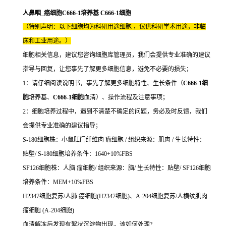
人鼻咽_癌细胞C666-1培养基 C666-1细胞
（特别声明：以下细胞均为科研用途细胞 ，仅供科研学术用途，非临
床和工业用途。）
细胞相关信息，建议您咨询细胞库管理员，我们会提供专业准确的建议
指导与回复，让您事先了解更多细胞信息，避免不必要的损失；
1：请仔细阅读说明书，事先了解更多细胞特性、生长条件（
C666-1细
胞
培养基、
C666-1细胞
血清）、操作流程及注意事项；
2：细胞培养过程中，遇到不清楚不确定的问题，务必及时反馈，我们
会提供专业准确的建议指导；
S-180细胞株：小鼠肛门纤维肉 瘤细胞 / 组织来源：肌肉 / 生长特性：
贴壁/ S-180细胞培养条件：1640+10%FBS
SF126细胞株：人脑 瘤细胞/ 组织来源：脑/ 生长特性：贴壁/ SF126细胞
培养条件：MEM+10%FBS
H2347细胞复苏/人肺 癌细胞(H2347细胞)、A-204细胞复苏/人横纹肌肉
瘤细胞 (A-204细胞)
血清解冻后发现有絮状沉淀物出现，该如何处理?