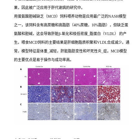
果，因此被广泛应用于肝代谢病的研究中。
用蛋氨酸胆碱缺乏（MCD）饲料喂养动物是应用最广泛的NASH模型
之一，该饲料含有高蔗糖和高脂肪（40%蔗糖，10%脂肪），但缺乏蛋
氨酸和胆碱，这会导致肝脏β-氧化和极低密度_脂蛋白（VLDL） 的产
生。喂食MCD饲料的主要结果是肝细胞脂质积聚和VLDL合成减少。通
常，模型特征是体重_减轻，肝脏脂肪变性和坏死性炎_症。MCD模型
的主要优点是易于操作与成功率高。