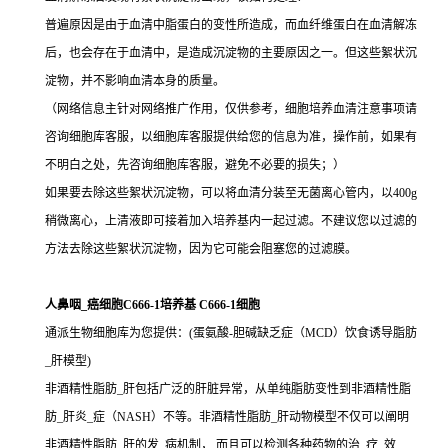
普遍原因是由于血清中脂蛋白的变性所造成，而血纤维蛋白在血清解冻
后，也会存在于血清中，是造成沉淀物的主要原因之一。但这些絮状沉
淀物，并不影响血清本身的质量。
（网络信息主针对网络推广作用，仅供参考，细胞培养血清注意事项请
咨询细胞库客服，以细胞库客服提供给您的信息为准，操作前，如果有
不明白之处，先咨询细胞库客服，避免不必要的损失；）
如果要去除这些絮状沉淀物，可以将血清分装至无菌离心管内，以400g
稍微离心，上清液即可接着加入培养基内一起过滤。不建议您以过滤的
方法去除这些絮状沉淀物，因为它可能会阻塞您的过滤膜。
人鼻咽_癌细胞C666-1培养基 C666-1细胞
通派生物细胞库为您提供：(蛋氨酸-胆碱缺乏症（MCD）饮食诱导脂肪
_肝模型)
非酒精性脂肪_肝包括广泛的肝脏异常，从单纯脂肪变性到非酒精性脂
肪_肝炎_症（NASH）不等。非酒精性脂肪_肝动物模型不仅可以阐明
非酒精性脂肪_肝的发_病机制， 而且可以检测各种药物的治_疗_效