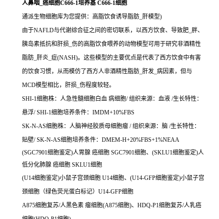
人鼻咽_癌细胞C666-1培养基 C666-1细胞
通派生物细胞库为您提供：高脂饮食诱导脂肪_肝模型)
由于NAFLD与代谢综合征之间的密切联系，以西方饮食、导致肥_胖、
胰岛素抵抗和肝损_伤的高脂饮食喂养的动物模型可用于研究非酒精性
脂肪_肝炎_症(NASH)。这些模型的主要优点是代表了西方饮食中有害
的饮食习惯，从而模仿了西方人非酒精性脂肪_肝发_病因素，但与
MCD模型相比，肝损_伤程度较轻。
SHI-1细胞株：人急性髓细胞白血 病细胞/ 组织来源：血液 /生长特性：
悬浮/ SHI-1细胞培养条件：IMDM+10%FBS
SK-N-AS细胞株：人脑神经胶质母细胞瘤 / 组织来源：脑 /生长特性：
贴壁/ SK-N-AS细胞培养条件：DMEM-H+20%FBS+1%NEAA
(SGC7901细胞鉴定)人胃腺 癌细胞 SGC7901细胞、(SKLU1细胞鉴定)人
低分化肺腺 癌细胞 SKLU1细胞
(U14细胞鉴定)小鼠子宫颈细胞 U14细胞、(U14-GFP细胞鉴定)小鼠子宫
颈细胞（绿色荧光蛋白标记）U14-GFP细胞
A875细胞复苏/人黑色素 瘤细胞(A875细胞)、HDQ-P1细胞复苏/人乳癌