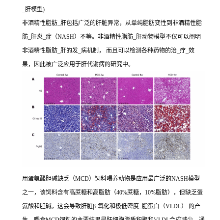
_肝模型)
非酒精性脂肪_肝包括广泛的肝脏异常，从单纯脂肪变性到非酒精性脂
肪_肝炎_症（NASH）不等。非酒精性脂肪_肝动物模型不仅可以阐明
非酒精性脂肪_肝的发_病机制， 而且可以检测各种药物的治_疗_效
果，因此被广泛应用于肝代谢病的研究中。
用蛋氨酸胆碱缺乏（MCD）饲料喂养动物是应用最广泛的NASH模型
之一，该饲料含有高蔗糖和高脂肪（40%蔗糖，10%脂肪），但缺乏蛋
氨酸和胆碱，这会导致肝脏β-氧化和极低密度_脂蛋白（VLDL） 的产