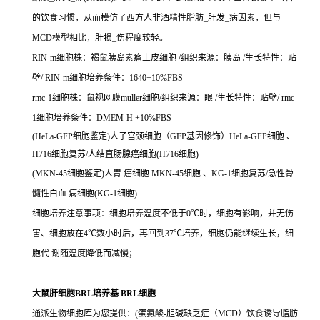
的饮食习惯，从而模仿了西方人非酒精性脂肪_肝发_病因素，但与
MCD模型相比，肝损_伤程度较轻。
RIN-m细胞株：褐鼠胰岛素瘤上皮细胞 /组织来源：胰岛 /生长特性：贴
壁/ RIN-m细胞培养条件：1640+10%FBS
rmc-1细胞株：鼠视网膜muller细胞/组织来源：眼 /生长特性：贴壁/ rmc-
1细胞培养条件：DMEM-H +10%FBS
(HeLa-GFP细胞鉴定)人子宫颈细胞（GFP基因修饰）HeLa-GFP细胞 、
H716细胞复苏/人结直肠腺癌细胞(H716细胞)
(MKN-45细胞鉴定)人胃 癌细胞 MKN-45细胞 、KG-1细胞复苏/急性骨
髓性白血 病细胞(KG-1细胞)
细胞培养注意事项：细胞培养温度不低于0℃时，细胞有影响，并无伤
害、细胞放在4℃数小时后，再回到37℃培养，细胞仍能继续生长，细
胞代 谢随温度降低而减慢；
大鼠肝细胞BRL培养基 BRL细胞
通派生物细胞库为您提供：(蛋氨酸-胆碱缺乏症（MCD）饮食诱导脂肪