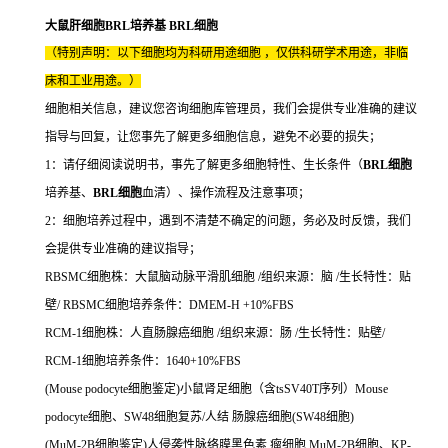
大鼠肝细胞BRL培养基 BRL细胞
（特别声明：以下细胞均为科研用途细胞 ，仅供科研学术用途，非临
床和工业用途。）
细胞相关信息，建议您咨询细胞库管理员，我们会提供专业准确的建议
指导与回复，让您事先了解更多细胞信息，避免不必要的损失；
1：请仔细阅读说明书，事先了解更多细胞特性、生长条件（
BRL细胞
培养基、
BRL细胞
血清）、操作流程及注意事项；
2：细胞培养过程中，遇到不清楚不确定的问题，务必及时反馈，我们
会提供专业准确的建议指导；
RBSMC细胞株：大鼠脑动脉平滑肌细胞 /组织来源：脑 /生长特性：贴
壁/ RBSMC细胞培养条件：DMEM-H +10%FBS
RCM-1细胞株：人直肠腺癌细胞 /组织来源：肠 /生长特性：贴壁/
RCM-1细胞培养条件：1640+10%FBS
(Mouse podocyte细胞鉴定)小鼠肾足细胞（含tsSV40T序列）Mouse
podocyte细胞、SW48细胞复苏/人结 肠腺癌细胞(SW48细胞)
(MuM-2B细胞鉴定)人侵袭性脉络膜黑色素 瘤细胞 MuM-2B细胞、KP-