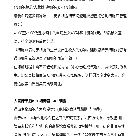
1N细胞复苏/人胰腺 癌细胞(KP-1N细胞)
瓶装血清逐步解冻法：（更多细胞细节问题建议您直接咨询细胞库管理
员；）
-20℃至-70℃低温冰箱中的血清放入4℃冰箱中溶解1天。然后移入室
温，待全部溶解后再分装。
（细胞血清对于细胞的生长会产生极大的影响，建议您培养细胞前咨询
通派细胞库管理员了解细胞血清问题；）
在溶解过程中需不断轻轻摇晃均匀（小心勿造成气泡），减少沉淀的发
生。切勿直接将血清从-20℃进入 37℃解冻，这样因温度改变太大，容
易造成蛋白质凝集而出现沉淀。
大鼠肝细胞BRL培养基 BRL细胞
通派生物细胞库为您提供：(高脂饮食诱导脂肪_肝模型)
由于NAFLD与代谢综合征之间的密切联系，以西方饮食、导致肥_胖、
胰岛素抵抗和肝损_伤的高脂饮食喂养的动物模型可用于研究非酒精性
脂肪_肝炎_症(NASH)。这些模型的主要优点是代表了西方饮食中有害