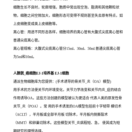
细胞生长不良时，轮廓增强，胞质中常出现空泡、脂滴和其他颗粒状
物，细胞之间空隙加大，细胞形态可变得不规则甚至失去原有特点，如
上皮细胞变成类上皮细胞等。
离心管：用途不同形态各样，细胞培养的离心管有大腹式尖底离心管和
普通尖底离心管。
离心管规格：大腹式尖底离心管分15ml、30ml、50ml.普通尖底离心管
为5ml和10ml。
人膀胱_癌细胞EJ-1培养基 EJ-1细胞
通派生物细胞库为您提供：(手术诱导的骨关节_炎（OA）模型)
用手术的方法使关节内环境变化，关节力学改变和关节内炎_症的结合
作用诱导OA。这些方法创建的模型被认为更适合 代表人类的原发性骨
关节_炎（POA）。常 用的手术诱发的OA模型包括前十字韧带 横切术
（ACLT），半月板或全部半月板 切除术，半月板内侧撕裂术
（MMT）和卵巢切除术。这些模型关节_炎病程短、急， 使其成为短
期研究的理想选择。