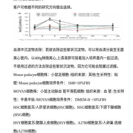
客户可根据不同的研究方向做出选择。
血清中沉淀物去除：若欲去除这些絮状沉淀物，可以将血清分装至无菌
离心管内，以400g稍微离心,上清液即可接着加入培养基内一起过滤。
不使用过滤的方法去除这些絮状沉淀物，因为它可能会阻塞过滤膜。
Mouse podocyte细胞株：小鼠足细胞 /组织来源：其他/生长特性：贴
壁/ Mouse podocyte细胞培养条件： 1640+10%FBS
MOVAS细胞株：小鼠主动脉血 管平滑肌细胞/ 组织来源：血 管 /生长特
性：半悬半贴 /MOVAS细胞培养条件： DMEM-H +10%FBS
HSC细胞复苏/人肝星状细胞(HSC细胞)、HSG细胞复苏/下颌下腺细胞
(HSG细胞)
HSY细胞复苏/腮腺上皮细胞(HSY细胞)、A2780细胞复苏/人卵巢 癌细
胞(A2780细胞)