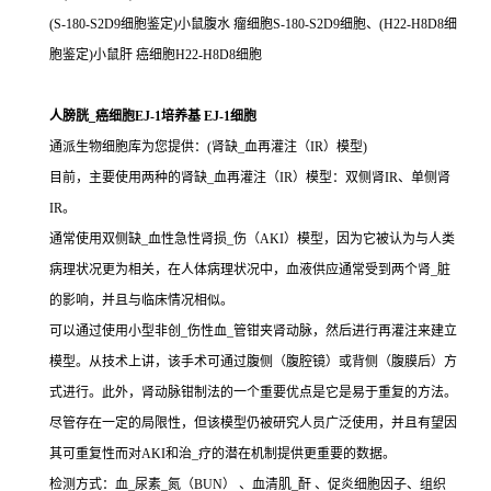
(S-180-S2D9细胞鉴定)小鼠腹水 瘤细胞S-180-S2D9细胞、(H22-H8D8细
胞鉴定)小鼠肝 癌细胞H22-H8D8细胞
人膀胱_癌细胞EJ-1培养基 EJ-1细胞
通派生物细胞库为您提供：(肾缺_血再灌注（IR）模型)
目前，主要使用两种的肾缺_血再灌注（IR）模型：双侧肾IR、单侧肾
IR。
通常使用双侧缺_血性急性肾损_伤（AKI）模型，因为它被认为与人类
病理状况更为相关，在人体病理状况中，血液供应通常受到两个肾_脏
的影响，并且与临床情况相似。
可以通过使用小型非创_伤性血_管钳夹肾动脉，然后进行再灌注来建立
模型。从技术上讲，该手术可通过腹侧（腹腔镜）或背侧（腹膜后）方
式进行。此外，肾动脉钳制法的一个重要优点是它是易于重复的方法。
尽管存在一定的局限性，但该模型仍被研究人员广泛使用，并且有望因
其可重复性而对AKI和治_疗的潜在机制提供更重要的数据。
检测方式：血_尿素_氮（BUN） 、血清肌_酐 、促炎细胞因子、组织