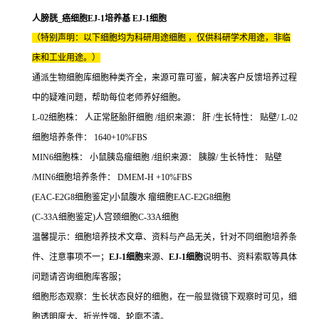
人膀胱_癌细胞EJ-1培养基 EJ-1细胞
（特别声明：以下细胞均为科研用途细胞 ，仅供科研学术用途，非临
床和工业用途。）
通派生物细胞库细胞种类齐全，来源可靠可鉴，解决客户反馈培养过程
中的疑难问题，帮助每位老师养好细胞。
L-02细胞株： 人正常胚胎肝细胞 /组织来源： 肝 /生长特性： 贴壁/ L-02
细胞培养条件： 1640+10%FBS
MIN6细胞株： 小鼠胰岛瘤细胞 /组织来源： 胰腺/ 生长特性： 贴壁
/MIN6细胞培养条件： DMEM-H +10%FBS
(EAC-E2G8细胞鉴定)小鼠腹水 瘤细胞EAC-E2G8细胞
(C-33A细胞鉴定)人宫颈细胞C-33A细胞
温馨提示：细胞培养技术文章、资料与产品无关，针对不同细胞培养条
件、注意事项不一；
EJ-1细胞
来源、
EJ-1细胞
说明书、资料索取等具体
问题请咨询细胞库客服；
细胞形态观察：生长状态良好的细胞，在一般显微镜下观察时可见，细
胞透明度大、折光性强、轮廓不清。