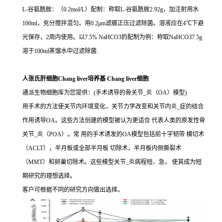
L-谷氨酰胺：（0.2mol/L）配制：称取L-谷氨酰胺2.92g，加注射用水
100ml，充分搅拌混匀。用0.2μm滤膜正压过滤除菌。溶液应在4℃下避
光保存，2周内使用。以7.5% NaHCO3的配制为例：称取NaHCO37.5g
溶于100ml蒸馏水中过滤除菌.
人张氏肝细胞Chang liver培养基 Chang liver细胞
通派生物细胞库为您提供：(手术诱导的骨关节_炎（OA）模型)
用手术的方法使关节内环境变化，关节力学改变和关节内炎_症的结合
作用诱导OA。这些方法创建的模型被认为更适合 代表人类的原发性骨
关节_炎（POA）。常 用的手术诱发的OA模型包括前十字韧带 横切术
（ACLT），半月板或全部半月板 切除术，半月板内侧撕裂术
（MMT）和卵巢切除术。这些模型关节_炎病程短、急， 使其成为短
期研究的理想选择。
客户可根据不同的研究方向做出选择。