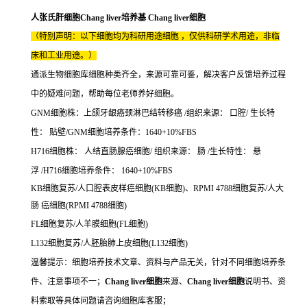
人张氏肝细胞Chang liver培养基 Chang liver细胞
（特别声明：以下细胞均为科研用途细胞 ，仅供科研学术用途，非临
床和工业用途。）
通派生物细胞库细胞种类齐全，来源可靠可鉴，解决客户反馈培养过程
中的疑难问题，帮助每位老师养好细胞。
GNM细胞株：上颌牙龈癌颈淋巴结转移癌 /组织来源： 口腔/ 生长特
性： 贴壁/GNM细胞培养条件：1640+10%FBS
H716细胞株： 人结直肠腺癌细胞/ 组织来源： 肠 /生长特性： 悬
浮 /H716细胞培养条件： 1640+10%FBS
KB细胞复苏/人口腔表皮样癌细胞(KB细胞)、RPMI 4788细胞复苏/人大
肠 癌细胞(RPMI 4788细胞)
FL细胞复苏/人羊膜细胞(FL细胞)
L132细胞复苏/人胚胎肺上皮细胞(L132细胞)
温馨提示：细胞培养技术文章、资料与产品无关，针对不同细胞培养条
件、注意事项不一；
Chang liver细胞
来源、
Chang liver细胞
说明书、资
料索取等具体问题请咨询细胞库客服；