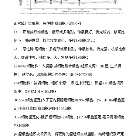
正常成纤维细胞、恶性肿 瘤细胞 形态区别：
1）：正常成纤维细胞：棱形或多角形，伸展良好，折光较弱，核浆比
例小，嗜碱性弱，核仁较少较小，多核巨细胞少见；
2）：恶性肿 瘤细胞：多角形或细长形，伸展较差，折光强，核浆比例
大，嗜碱性强，核仁多、大，常见多核巨细胞；
Ea.hy926细胞株：人脐静 脉细胞融合细胞 /组织来源： 血 管/ 生长特
性： 贴壁/Ea.hy926细胞培养条件：1640+10%FBS
F81细胞株：猫肾细胞 / 组织来源： 肾 /生长特性： 贴壁/F81细胞培养
条件：DMEM-H +10%FBS
(RL95-2细胞鉴定)人子宫内膜腺癌细胞RL95-2细胞、(WEHI 164细胞鉴
定)小鼠纤维肉 瘤细胞WEHI 164细胞
(H22细胞鉴定)小鼠肝 癌细胞H22细胞、(YZ16细胞鉴定)鲤鱼尾鳍细胞
YZ16细胞
肿 瘤细胞组织块培养法：将取得的瘤组织去除脂肪、结缔组织及坏死