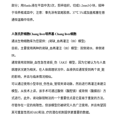
部分；用Hanks液在平皿中洗3次，剪碎组织，切成1-2mm3小块，接种
于培养瓶或皿中；注意：事先涂有鼠尾胶原。37℃ 5%或加盖瓶塞在普
通恒温箱中培养。
人张氏肝细胞Chang liver培养基 Chang liver细胞
通派生物细胞库为您提供：(肾缺_血再灌注（IR）模型)
目前，主要使用两种的肾缺_血再灌注（IR）模型：双侧肾IR、单侧肾
IR。
通常使用双侧缺_血性急性肾损_伤（AKI）模型，因为它被认为与人类
病理状况更为相关，在人体病理状况中，血液供应通常受到两个肾_脏
的影响，并且与临床情况相似。
可以通过使用小型非创_伤性血_管钳夹肾动脉，然后进行再灌注来建立
模型。从技术上讲，该手术可通过腹侧（腹腔镜）或背侧（腹膜后）方
式进行。此外，肾动脉钳制法的一个重要优点是它是易于重复的方法。
尽管存在一定的局限性，但该模型仍被研究人员广泛使用，并且有望因
其可重复性而对AKI和治_疗的潜在机制提供更重要的数据。