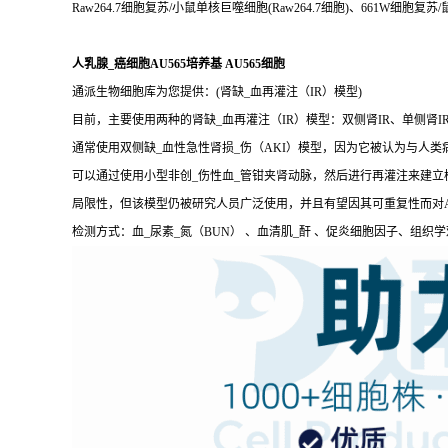
Raw264.7细胞复苏/小鼠单核巨噬细胞(Raw264.7细胞)、661W细胞复
人乳腺_癌细胞AU565培养基 AU565细胞
通派生物细胞库为您提供：(肾缺_血再灌注（IR）模型)
目前，主要使用两种的肾缺_血再灌注（IR）模型：双侧肾IR、单侧肾I
通常使用双侧缺_血性急性肾损_伤（AKI）模型，因为它被认为与人
可以通过使用小型非创_伤性血_管钳夹肾动脉，然后进行再灌注来建
局限性，但该模型仍被研究人员广泛使用，并且有望因其可重复性而对A
检测方式：血_尿素_氮（BUN） 、血清肌_酐 、促炎细胞因子、组织