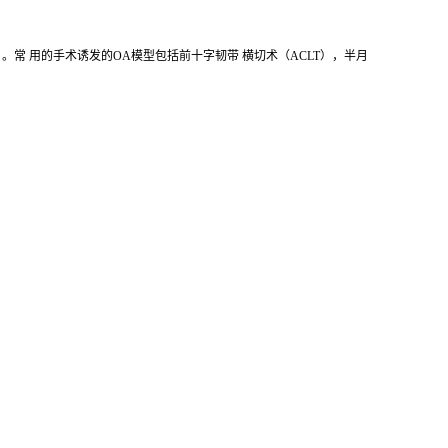
常 用的手术诱发的OA模型包括前十字韧带 横切术（ACLT），半月