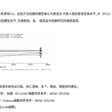
诱导OA。这些方法创建的模型被认为更适合 代表人类的原发性骨关节_炎（POA）。
这些模型关节_炎病程短、急， 使其成为短期研究的理想选择。
极或多极有丝分裂，核仁清晰、多个，微丝、微管排列紊乱；
： 贴壁 / HUASMC细胞培养条件：MEM+10%FBS
 Ishikawa细胞培养条件：MEM+10%FBS
A549细胞)