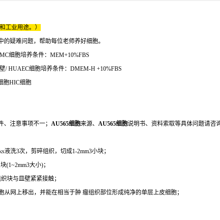
床和工业用途。）
中的疑难问题，帮助每位老师养好细胞。
kMC细胞培养条件：MEM+10%FBS
 HUAEC细胞培养条件：DMEM-H +10%FBS
细胞HIC细胞
件、注意事项不一；
AU565细胞
来源、
AU565细胞
说明书、资料索取等具体问题请咨
液洗3次，剪碎组织，切成1-2mm3小块；
1~2mm3大小)；
组织块与皿壁紧紧接触；
上皮细胞从网上移出，并能在相当于肿 瘤组织部位形成纯净的单层上皮细胞；