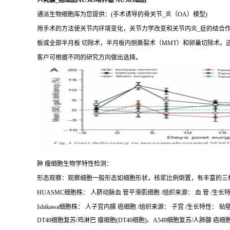
人乳腺_癌细胞AU565培养基 AU565细胞
通派生物细胞库为您提供：(手术诱导的骨关节_炎（OA）模型)
用手术的方法使关节内环境变化，关节力学改变和关节内炎_症的结合作用
板或全部半月板 切除术，半月板内侧撕裂术（MMT）和卵巢切除术。
客户可根据不同的研究方向做出选择。
肿 瘤细胞生物学特性检测：
形态观察：观察细胞一般形态如细胞形状，核浆比例倒置，有丰富的三
HUASMC细胞株： 人脐动脉血 管平滑肌细胞 /组织来源： 血 管 /生长特性
Ishikawa细胞株： 人子宫内膜 癌细胞 /组织来源： 子宫 /生长特性： 贴壁 /
DT40细胞复苏/鸡淋巴 瘤细胞(DT40细胞)、A549细胞复苏/人肺腺 癌细胞(