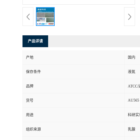
产品详请
产地
国内
保存条件
液氮
品牌
ATCC
AU565
货号
用途
科研实
组织来源
乳腺