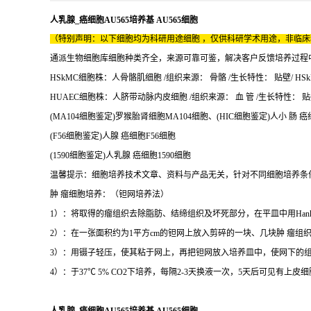
人乳腺_癌细胞AU565培养基 AU565细胞
（特别声明：以下细胞均为科研用途细胞 ，仅供科研学术用途，非临
通派生物细胞库细胞种类齐全，来源可靠可鉴，解决客户反馈培养过程
HSkMC细胞株：人骨骼肌细胞 /组织来源： 骨骼 /生长特性： 贴壁/ HS
HUAEC细胞株：人脐带动脉内皮细胞 /组织来源： 血 管 /生长特性： 贴壁/
(MA104细胞鉴定)罗猴胎肾细胞MA104细胞、(HIC细胞鉴定)人小 肠 癌
(F56细胞鉴定)人腺 癌细胞F56细胞
(1590细胞鉴定)人乳腺 癌细胞1590细胞
温馨提示：细胞培养技术文章、资料与产品无关，针对不同细胞培养条
肿 瘤细胞培养：（钽网培养法）
1）：将取得的瘤组织去除脂肪、结缔组织及坏死部分，在平皿中用Hanks
2）：在一张面积约为1平方cm的钽网上放入剪碎的一块、几块肿 瘤组织块(
3）：用镊子轻压，使其粘于网上，再把钽网放入培养皿中，使网下的
4）：于37℃ 5% CO2下培养，每隔2-3天换液一次，5天后可见有