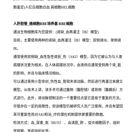
胞鉴定)人红白细胞白血 病细胞HEL细胞
人肝胆管_癌细胞RBE培养基 RBE细胞
通派生物细胞库为您提供：(肾缺_血再灌注（IR）模型)
目前，主要使用两种的肾缺_血再灌注（IR）模型：双侧肾IR、单侧肾
IR。
通常使用双侧缺_血性急性肾损_伤（AKI）模型，因为它被认为与人类
病理状况更为相关，在人体病理状况中，血液供应通常受到两个肾_脏
的影响，并且与临床情况相似。
可以通过使用小型非创_伤性血_管钳夹肾动脉，然后进行再灌注来建立
模型。从技术上讲，该手术可通过腹侧（腹腔镜）或背侧（腹膜后）方
式进行。此外，肾动脉钳制法的一个重要优点是它是易于重复的方法。
尽管存在一定的局限性，但该模型仍被研究人员广泛使用，并且有望因
其可重复性而对AKI和治_疗的潜在机制提供更重要的数据。
检测方式：血_尿素_氮（BUN） 、血清肌_酐 、促炎细胞因子、组织
学观察、免疫组织化学。