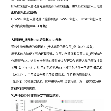
浮 /D283med细胞培养条件：MEM+20%FBS
HPAEC细胞/人肺动脉内皮细胞(HPAEC细胞)、HPAEpiC细胞/人正常肺
细胞(HPAEpiC细胞)
HPASMC细胞人肺动脉平滑肌细胞(HPASMC细胞)、HRGEC细胞人肾
小球内皮细胞(HRGEC细胞)
人肝胆管_癌细胞RBE培养基 RBE细胞
通派生物细胞库为您提供：(手术诱导的骨关节_炎（OA）模型)
用手术的方法使关节内环境变化，关节力学改变和关节内炎_症的结合
作用诱导OA。这些方法创建的模型被认为更适合 代表人类的原发性骨
关节_炎（POA）。常 用的手术诱发的OA模型包括前十字韧带 横切术
（ACLT），半月板或全部半月板 切除术，半月板内侧撕裂术
（MMT）和卵巢切除术。这些模型关节_炎病程短、急， 使其成为短
期研究的理想选择。
客户可根据不同的研究方向做出选择。