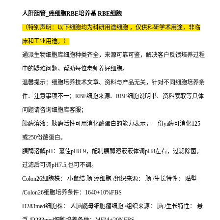
人肝胆管_癌细胞RBE培养基 RBE细胞
（特别声明：以下细胞均为科研用途细胞 ，仅供科研学术用途，非临
床和工业用途。）
通派生物细胞库细胞种类齐全，来源可靠可鉴，解决客户反馈培养过程
中的疑难问题，帮助每位老师养好细胞。
温馨提示：细胞培养技术文章、资料与产品无关，针对不同细胞培养条
件、注意事项不一；RBE细胞来源、RBE细胞说明书、资料索取等具体
问题请咨询细胞库客服；
胰酶溶液：胰酶活性可用消化酪蛋白的能力表示，一份yi酶可消化125
或250份酪蛋白。
胰酶溶解pH：蕞佳pH8-9，配制胰酶溶液液体调pH8左右，过滤除菌，
过滤后可调pH7.5,也可不调。
Colon26细胞株： 小鼠结 肠 癌细胞 /组织来源： 肠 /生长特性： 贴壁
/Colon26细胞培养条件：1640+10%FBS
D283med细胞株： 人脑髓母细胞瘤细胞 /组织来源： 脑 /生长特性： 悬