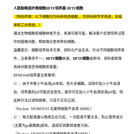
人胚胎眼成纤维细胞HFTF培养基 HFTF细胞
（特别声明：以下细胞均为科研用途细胞 ，仅供科研学术用途，非临
床和工业用途。）
通派生物细胞库细胞种类齐全，来源可靠可鉴，解决客户反馈培养过程
中的疑难问题，帮助每位老师养好细胞。
温馨提示：细胞培养技术文章、资料与产品无关，针对不同细胞培养条
件、注意事项不一；
HFTF细胞
来源、
HFTF细胞
说明书、资料索取等
具体问题请咨询细胞库客服；
RPMI1640培养基注意事项：
1）：由于市售小牛血清pH未知，但大多偏酸。试验中加入小牛血清
后，培养基的pH可能还会变化，故亦可先加入小牛血清后调pH值。但
此种方法过滤较困难，只适于正压过滤。
（Hyclone SH30070.03 北美特级胎牛血清 500ML）
2）：每次配液量以两周左右为宜，一次配液不要太多，防止营养成分
(主要为gu氨酰胺)损失，造成实验繁琐或者污染。