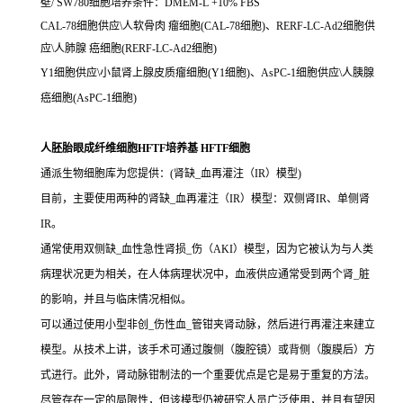
壁/ SW780细胞培养条件：DMEM-L +10% FBS
CAL-78细胞供应\人软骨肉 瘤细胞(CAL-78细胞)、RERF-LC-Ad2细胞供
应\人肺腺 癌细胞(RERF-LC-Ad2细胞)
Y1细胞供应\小鼠肾上腺皮质瘤细胞(Y1细胞)、AsPC-1细胞供应\人胰腺
癌细胞(AsPC-1细胞)
人胚胎眼成纤维细胞HFTF培养基 HFTF细胞
通派生物细胞库为您提供：(肾缺_血再灌注（IR）模型)
目前，主要使用两种的肾缺_血再灌注（IR）模型：双侧肾IR、单侧肾
IR。
通常使用双侧缺_血性急性肾损_伤（AKI）模型，因为它被认为与人类
病理状况更为相关，在人体病理状况中，血液供应通常受到两个肾_脏
的影响，并且与临床情况相似。
可以通过使用小型非创_伤性血_管钳夹肾动脉，然后进行再灌注来建立
模型。从技术上讲，该手术可通过腹侧（腹腔镜）或背侧（腹膜后）方
式进行。此外，肾动脉钳制法的一个重要优点是它是易于重复的方法。
尽管存在一定的局限性，但该模型仍被研究人员广泛使用，并且有望因